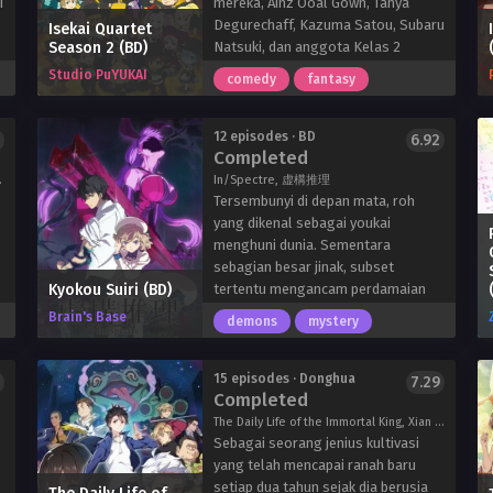
i
mereka, Ainz Ooal Gown, Tanya
Degurechaff, Kazuma Satou, Subaru
Isekai Quartet
Season 2 (BD)
Natsuki, dan anggota Kelas 2
lainnya terkejut saat mengetahui
Studio PuYUKAI
comedy
fantasy
bahwa peran mereka sebagai siswa
masih jauh dari selesai. Tanpa
sarana untuk kembali ke rumah,
12 episodes · BD
6.92
Completed
kelas kepribadian eksentrik masih
secara misterius terjebak di dunia
ill Points Into Defense, 痛いのは嫌なので防御力に極振りしたいと思います。
In/Spectre, 虚構推理
asing. Meskipun, karena mereka
Tersembunyi di depan mata, roh
menjadi sangat menyukai satu sama
yang dikenal sebagai youkai
lain, menghabiskan lebih banyak
menghuni dunia. Sementara
waktu bersama tidak terdengar
sebagian besar jinak, subset
Kyokou Suiri (BD)
terlalu buruk.
tertentu mengancam perdamaian
Dengan kedatangan siswa pindahan
renggang antara youkai dan umat
Brain's Base
demons
mystery
baru yang tak terduga, kejenakaan
manusia. Sejak dia setuju untuk
komedi dari karakter kesayangan
menjadi “Dewa Kebijaksanaan”
kita terus berkembang. Dengan
mereka, Kotoko Iwanaga telah
15 episodes · Donghua
7.29
Completed
demikian, kehidupan sekolah mereka
melayani sebagai mediator antara
yang aneh namun acuh tak acuh
dua alam, menyelesaikan masalah
The Daily Life of the Immortal King, Xian Wang de Ri Chang Sheng Huo, 仙王的日常生活
terus berlanjut.
supernatural apa pun yang
Sebagai seorang jenius kultivasi
menghadangnya.
yang telah mencapai ranah baru
Di rumah sakit setempat, Kotoko
setiap dua tahun sejak dia berusia