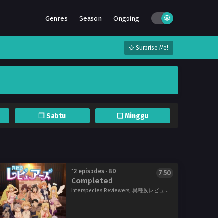
Genres
Season
Ongoing
Surprise Me!
❐ Sabtu
❏ Minggu
12 episodes · BD
7.50
Completed
Interspecies Reviewers, 異種族レビュアーズ