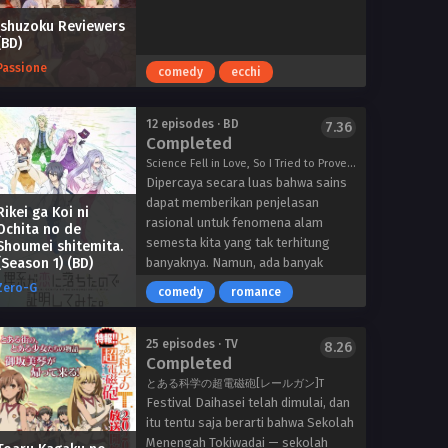
Ishuzoku Reviewers
(BD)
Passione
comedy
ecchi
12 episodes · BD
7.36
Completed
Science Fell in Love, So I Tried to Prove It, RikeKoi, 理系が恋に落ちたので証明してみた。
Dipercaya secara luas bahwa sains
dapat memberikan penjelasan
Rikei ga Koi ni
rasional untuk fenomena alam
Ochita no de
semesta kita yang tak terhitung
Shoumei shitemita.
(Season 1) (BD)
banyaknya. Namun, ada banyak
aspek dari keberadaan kita yang
Zero-G
comedy
romance
belum ditemukan solusinya oleh
sains dan tidak dapat diuraikan
dengan angka. Yang paling terkenal
25 episodes · TV
8.26
Completed
adalah konsep cinta. Meskipun
mungkin tampak mustahil untuk
とある科学の超電磁砲[レールガン]T
menerapkan teori ilmiah pada emosi
Festival Daihasei telah dimulai, dan
yang begitu rumit dan kompleks,
itu tentu saja berarti bahwa Sekolah
sepasang ilmuwan Universitas
Menengah Tokiwadai — sekolah