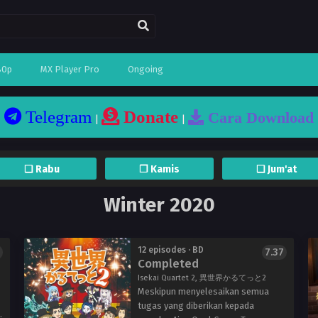
80p
MX Player Pro
Ongoing
Telegram
Donate
Cara Download
|
|
❏ Rabu
❐ Kamis
❏ Jum'at
Winter 2020
12 episodes · BD
7.37
Completed
Isekai Quartet 2, 異世界かるてっと2
Meskipun menyelesaikan semua
tugas yang diberikan kepada