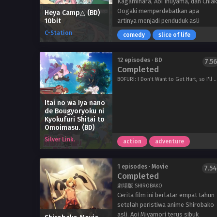
Kagamihara, Aoi Inuyama, dan Chiak
Oogaki memperdebatkan apa
Heya Camp△ (BD)
10bit
artinya menjadi penduduk asli
Yamanashi. Di suatu tempat, Chiaki
C-Station
comedy
slice of life
menampilkan Anak-anak Yamanashi
& # 039; Stamp Rally, yang belum
pernah Nadeshiko dengar. Reli
12 episodes · BD
7.56
Completed
tersebut mendorong seseorang
untuk mengunjungi tempat-tempat
BOFURI: I Don't Want to Get Hurt, so I'll Max Out My Defense., I hate being in pain, so I think I'll make a full defense build., I Hate Getting Hurt, So I Put All My Sk
terkenal di prefektur dan
mengumpulkan perangko; mereka
Itai no wa Iya nano
yang menyelesaikan reli akan
de Bougyoryoku ni
memenangkan kue kukus Minobu
Kyokufuri Shitai to
Omoimasu. (BD)
senilai satu tahun. Terpikat oleh
hadiah makanan yang sangat besar,
Silver Link.
action
adventure
Nadeshiko bersiap untuk
berpartisipasi.
Ikuti Klub Aktivitas Luar Ruangan
1 episodes · Movie
7.54
Completed
saat mereka berkeliling prefektur
Yamanashi untuk mengumpulkan
劇場版 SHIROBAKO
prangko dan menjelajahi apa yang
Cerita film ini berlatar empat tahun
ditawarkan wilayah ini!
setelah peristiwa anime Shirobako
asli. Aoi Miyamori terus sibuk