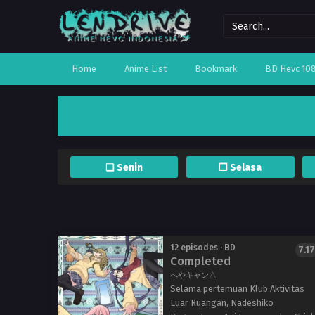
Home
Anime List
Bookmark
BD Hevc 10
❏ Senin
❐ Selasa
12 episodes · BD
7.17
Completed
へやキャン△
Selama pertemuan Klub Aktivitas
Luar Ruangan, Nadeshiko