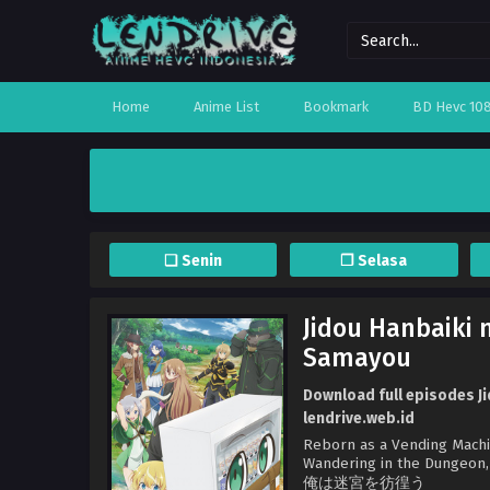
Home
Anime List
Bookmark
BD Hevc 10
❏ Senin
❐ Selasa
Jidou Hanbaiki
Samayou
Download full episodes J
lendrive.web.id
Reborn as a Vending Machi
Wandering in the Dunge
俺は迷宮を彷徨う