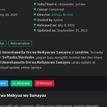
Subs/Source:
rezyusubs, yurasu
kumi
Censor:
Censored
Sep 20, 2023
Director:
Akitaya Noriaki
.
Posted by:
Lynnn
Released on:
July 8, 2023
Updated on:
September 23, 2023
kai
Reincarnation
 ni Umarekawatta Ore wa Meikyuu wo Samayou
di
Lendrive
. Tersedia
p/
Softsubs/Hardsubs
. jangan lupa mengklik tombol like dan share
 ni Umarekawatta Ore wa Meikyuu wo Samayou
selalu update di
nload update anime lainnya.
itter
WhatsApp
Pinterest
re wa Meikyuu wo Samayou
 ketika dia, ironisnya, dihancurkan oleh mesin penjual otomatis.