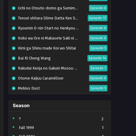
Uchi no Otouto-domo ga Sumimasen
Episode 6
Tensei shitara Slime Datta Ken Season 4
Episode 17
Ryoumin 0-nin Start no Henkyou Ryoushu-sama
Episode 6
Koko wa Ore ni Makasete Saki ni Ike to Itte kara 10-nen ga Tattara Densetsu ni Natteita.
Episode 6
Kimi ga Shinu made Koi wo Shitai
Episode 5
Bai Ri Cheng Wang
Episode 14
Rakudai Kenja no Gakuin Musou: Nidome no Tensei, S-Rank Cheat Majutsushi Boukenroku
Episode 7
Otome Kaijuu Caraméliser
Episode 6
Mebius Dust
Episode 5
Bungou Stray Dogs Wan! S2
Episode 6
Season
BanG Dream! Yume∞Mita
Episode 8
Super no Ura de Yani Suu Futari
Episode 5
?
2
Fall 1999
1
Tsuihou sareta Tensei Juukishi wa Game Chishiki de Musou suru
Episode 6