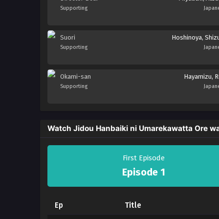
Supporting
Japan
Suori
Hoshinoya, Shiz
Supporting
Japan
Okami-san
Hayamizu, R
Supporting
Japan
Watch Jidou Hanbaiki ni Umarekawatta Ore 
First Episode
Episode 1
Ep
Title