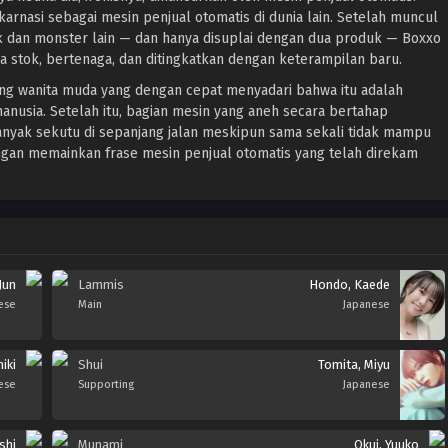
arnasi sebagai mesin penjual otomatis di dunia lain. Setelah muncul
ak dan monster lain — dan hanya disuplai dengan dua produk — Boxxo
stok, bertenaga, dan ditingkatkan dengan keterampilan baru.
ng wanita muda yang dengan cepat menyadari bahwa itu adalah
usia. Setelah itu, bagian mesin yang aneh secara bertahap
nyak sekutu di sepanjang jalan meskipun sama sekali tidak mampu
gan memainkan frase mesin penjual otomatis yang telah direkam
Jun
Lammis
Hondo, Kaede
ese
Main
Japanese
hiki
Shui
Tomita, Miyu
ese
Supporting
Japanese
shi
Munami
Okui, Yuuko