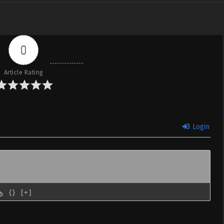
(Dual subs)
 & English
ta Ore wa
Sub
August 19, 2023
(Dual subs)
0
 & English
Article Rating
ta Ore wa
Sub
August 12, 2023
(Dual subs)
 & English
ta Ore wa
Sub
August 5, 2023
Login
(Dual subs)
 & English
ta Ore wa
Sub
July 29, 2023
(Dual subs)
 & English
{}
[+]
ta Ore wa
Sub
July 21, 2023
(Dual subs)
 & English