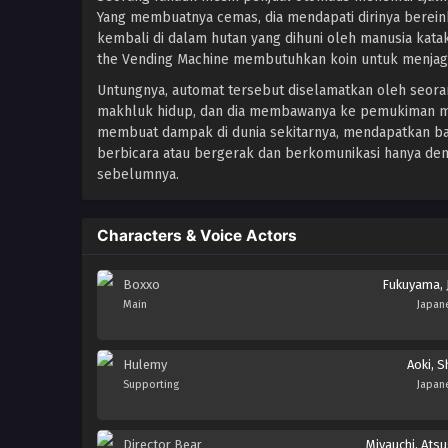
Yang membuatnya cemas, dia mendapati dirinya bereink
kembali di dalam hutan yang dihuni oleh manusia kat
the Vending Machine membutuhkan koin untuk menjaga 
Untungnya, automat tersebut diselamatkan oleh seora
makhluk hidup, dan dia membawanya ke pemukiman man
membuat dampak di dunia sekitarnya, mendapatkan ba
berbicara atau bergerak dan berkomunikasi hanya den
sebelumnya.
Characters & Voice Actors
Boxxo
Fukuyama, 
Main
Japan
Hulemy
Aoki, S
Supporting
Japan
Director Bear
Miyauchi, Atsu