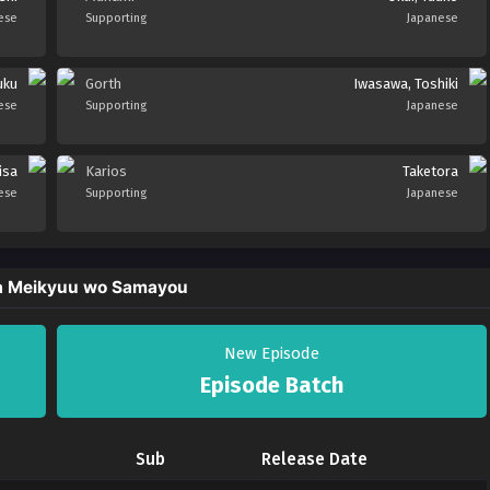
ese
Supporting
Japanese
uku
Gorth
Iwasawa, Toshiki
ese
Supporting
Japanese
isa
Karios
Taketora
ese
Supporting
Japanese
wa Meikyuu wo Samayou
New Episode
Episode Batch
Sub
Release Date