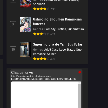
Shounen
7.98
Ushiro no Shoumen Kamui-san
(uncen)
9
Genres
:
Comedy
,
Erotica
,
Supernatural
6.11
Super no Ura de Yani Suu Futari
10
Genres
:
Adult Cast
,
Love Status Quo
,
Romance
,
Seinen
8.51