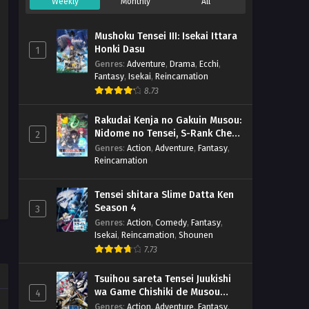
Weekly
Monthly
All
Mushoku Tensei III: Isekai Ittara
Honki Dasu
1
Genres
:
Adventure
,
Drama
,
Ecchi
,
Fantasy
,
Isekai
,
Reincarnation
8.73
Rakudai Kenja no Gakuin Musou:
Nidome no Tensei, S-Rank Cheat
2
Majutsushi Boukenroku
Genres
:
Action
,
Adventure
,
Fantasy
,
Reincarnation
Tensei shitara Slime Datta Ken
Season 4
3
Genres
:
Action
,
Comedy
,
Fantasy
,
Isekai
,
Reincarnation
,
Shounen
7.73
Tsuihou sareta Tensei Juukishi
wa Game Chishiki de Musou
4
suru
Genres
:
Action
,
Adventure
,
Fantasy
,