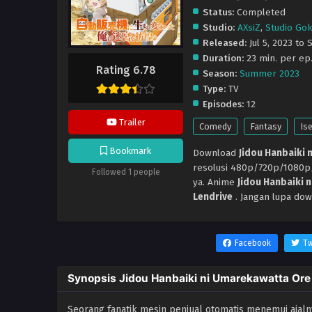
Status:
Completed
Studio:
AXsiZ
,
Studio Go
Released:
Jul 5, 2023 to 
Duration:
23 min. per ep
Rating 6.78
Season:
Summer 2023
Type:
TV
Episodes:
12
Trailer
Comedy
Fantasy
Ise
Bookmark
Download
Jidou Hanbaiki
resolusi 480p/720p/1080
Followed 1 people
ya. Anime
Jidou Hanbaiki
Lendrive
. Jangan lupa dow
Facebook
Tw
Synopsis Jidou Hanbaiki ni Umarekawatta O
Seorang fanatik mesin penjual otomatis menemui ajalnya