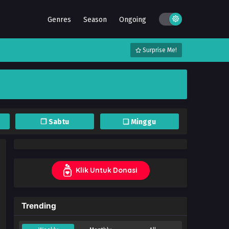
Genres
Season
Ongoing
Surprise Me!
❐ Sabtu
❏ Minggu
Klik Untuk Donasi
Trending