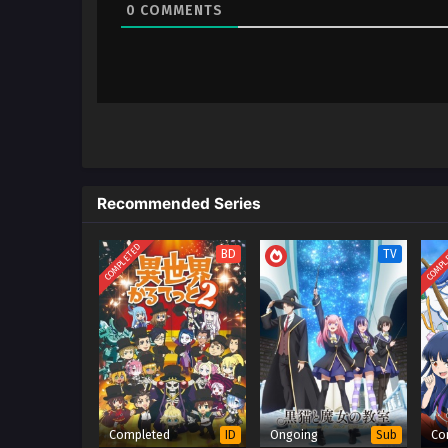
0
COMMENTS
2
Jidou Hanbaiki ni Umarekawat
Meikyuu wo Samayou – Ep 02 
x265/HEVC Subtitle Indonesia
1
Jidou Hanbaiki ni Umarekawat
Meikyuu wo Samayou – Ep 01 
x265/HEVC Subtitle Indonesia
Recommended Series
COMPLETED
COMPL
BD
TV
Completed
Ongoing
Co
ID
Sub