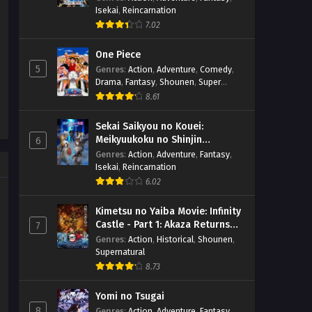
Isekai
,
Reincarnation
7.02
One Piece
5
Genres
:
Action
,
Adventure
,
Comedy
,
Drama
,
Fantasy
,
Shounen
,
Super
Power
8.61
Sekai Saikyou no Kouei:
Meikyuukoku no Shinjin
6
Tansakusha
Genres
:
Action
,
Adventure
,
Fantasy
,
Isekai
,
Reincarnation
6.02
Kimetsu no Yaiba Movie: Infinity
Castle - Part 1: Akaza Returns
7
(BD)
Genres
:
Action
,
Historical
,
Shounen
,
Supernatural
8.73
Yomi no Tsugai
8
Genres
:
Action
,
Adventure
,
Fantasy
,