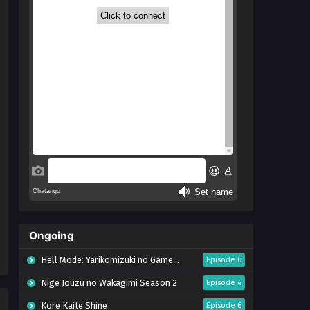
Ongoing
Hell Mode: Yarikomizuki no Gamer wa Hai Settei no Isekai de Musou suru Season 2
Episode 6
Nige Jouzu no Wakagimi Season 2
Episode 4
Kore Kaite Shine
Episode 6