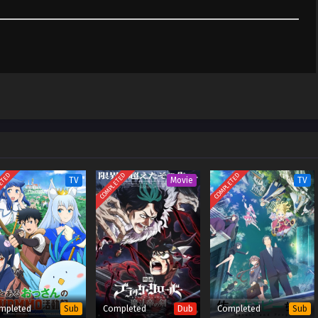
ta Ore wa
Sub
July 15, 2023
(Dual subs)
 & English
ta Ore wa
Sub
July 8, 2023
(Dual subs)
 & English
ETED
COMPLETED
COMPLETED
TV
Movie
TV
mpleted
Completed
Completed
Sub
Dub
Sub