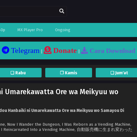
80p
MX Player Pro
Ongoing
Telegram
Donate
Cara Download
|
|
❏ Rabu
❐ Kamis
❏ Jum'at
 ni Umarekawatta Ore wa Meikyuu wo
idou Hanbaiki ni Umarekawatta Ore wa Meikyuu wo Samayou Di
ne, Now I Wander the Dungeon, I Was Reborn as a Vending Machine,
on, I Reincarnated Into a Vending Machine, 自動販売機に生まれ変わった