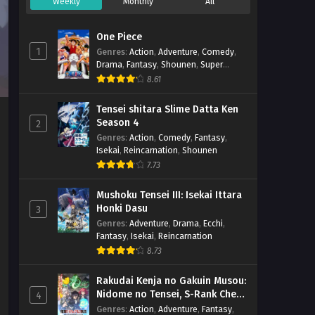
Weekly
Monthly
All
One Piece
1
Genres
:
Action
,
Adventure
,
Comedy
,
Drama
,
Fantasy
,
Shounen
,
Super
Power
8.61
Tensei shitara Slime Datta Ken
Season 4
2
Genres
:
Action
,
Comedy
,
Fantasy
,
Isekai
,
Reincarnation
,
Shounen
7.73
Mushoku Tensei III: Isekai Ittara
Honki Dasu
3
Genres
:
Adventure
,
Drama
,
Ecchi
,
Fantasy
,
Isekai
,
Reincarnation
8.73
Rakudai Kenja no Gakuin Musou:
Nidome no Tensei, S-Rank Cheat
4
Majutsushi Boukenroku
Genres
:
Action
,
Adventure
,
Fantasy
,