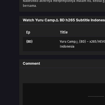
Nadeshiko akhirnya menjemputnya malam itu, kedua 
bersama.
Watch Yuru Camp△ BD h265 Subtitle Indones
Ep
Title
(BD)
Yuru Camp△ (BD) – x265/HEVC
Indonesia
Comment