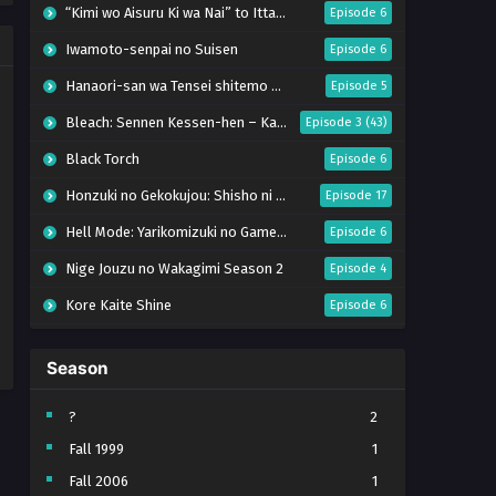
“Kimi wo Aisuru Ki wa Nai” to Itta Jiki Koushaku-sama ga Nazeka Dekiai shitekimasu
Episode 6
Iwamoto-senpai no Suisen
Episode 6
Hanaori-san wa Tensei shitemo Kenka ga Shitai
Episode 5
Bleach: Sennen Kessen-hen – Kashin-tan
Episode 3 (43)
Black Torch
Episode 6
Honzuki no Gekokujou: Shisho ni Naru Tame ni wa Shudan wo Erandeiraremasen – Ryoushu no Youjo (Season 4)
Episode 17
Hell Mode: Yarikomizuki no Gamer wa Hai Settei no Isekai de Musou suru Season 2
Episode 6
Nige Jouzu no Wakagimi Season 2
Episode 4
Kore Kaite Shine
Episode 6
Uchi no Otouto-domo ga Sumimasen
Episode 6
Season
Tensei shitara Slime Datta Ken Season 4
Episode 17
Ryoumin 0-nin Start no Henkyou Ryoushu-sama
Episode 6
?
2
Fall 1999
1
Koko wa Ore ni Makasete Saki ni Ike to Itte kara 10-nen ga Tattara Densetsu ni Natteita.
Episode 6
Fall 2006
1
Kimi ga Shinu made Koi wo Shitai
Episode 5