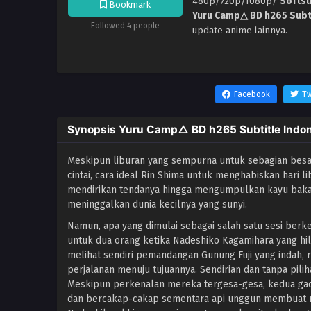
480p/720p/1080p/
Softs
Bookmark
Yuru Camp△ BD h265 Subti
Followed 4 people
update anime lainnya.
Facebook
Tw
Synopsis Yuru Camp△ BD h265 Subtitle Indo
Meskipun liburan yang sempurna untuk sebagian besa
cintai, cara ideal Rin Shima untuk menghabiskan hari l
mendirikan tendanya hingga mengumpulkan kayu bakar,
meninggalkan dunia kecilnya yang sunyi.
Namun, apa yang dimulai sebagai salah satu sesi ber
untuk dua orang ketika Nadeshiko Kagamihara yang hi
melihat sendiri pemandangan Gunung Fuji yang indah, r
perjalanan menuju tujuannya. Sendirian dan tanpa pilih
Meskipun perkenalan mereka tergesa-gesa, kedua gad
dan bercakap-cakap sementara api unggun membuat m