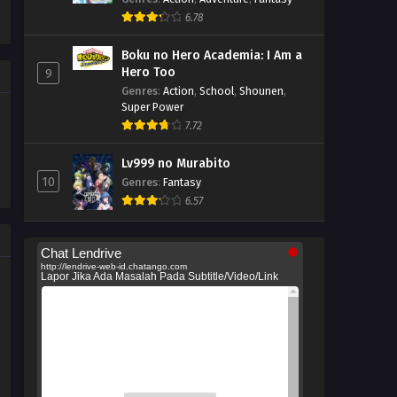
6.78
Boku no Hero Academia: I Am a
Hero Too
9
Genres
:
Action
,
School
,
Shounen
,
Super Power
7.72
Lv999 no Murabito
10
Genres
:
Fantasy
6.57