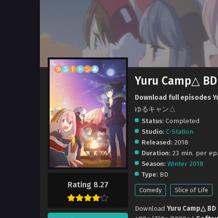
Yuru Camp△ BD 
Download full episodes Y
ゆるキャン△
Status:
Completed
Studio:
C-Station
Released:
2018
Duration:
23 min. per ep
Season:
Winter 2018
Type:
BD
Rating 8.27
Comedy
Slice of Life
Download
Yuru Camp△ BD 