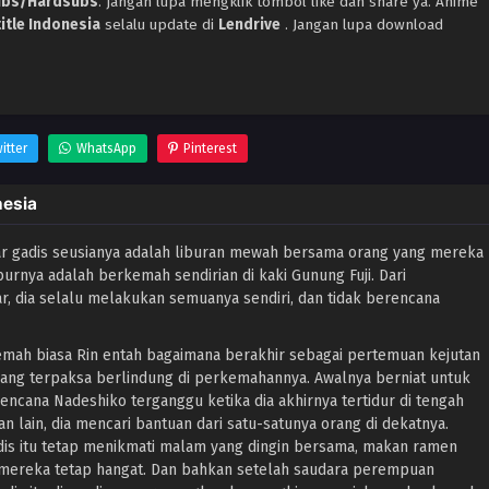
ubs/Hardsubs
. jangan lupa mengklik tombol like dan share ya. Anime
tle Indonesia
selalu update di
Lendrive
. Jangan lupa download
itter
WhatsApp
Pinterest
nesia
r gadis seusianya adalah liburan mewah bersama orang yang mereka
iburnya adalah berkemah sendirian di kaki Gunung Fuji. Dari
 dia selalu melakukan semuanya sendiri, dan tidak berencana
kemah biasa Rin entah bagaimana berakhir sebagai pertemuan kejutan
lang terpaksa berlindung di perkemahannya. Awalnya berniat untuk
encana Nadeshiko terganggu ketika dia akhirnya tertidur di tengah
an lain, dia mencari bantuan dari satu-satunya orang di dekatnya.
is itu tetap menikmati malam yang dingin bersama, makan ramen
ereka tetap hangat. Dan bahkan setelah saudara perempuan