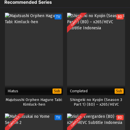
mengapa ia harus terus mengabdi pada negeri yang tidak
Recommended Series
menghargainya? Elizabeth memutuskan untuk tidak tinggal diam lagi
dan bertekad meruntuhkan kerajaan itu, bahkan jika itu menjadi hal
COMPLETED
TV
BD
terakhir yang dilakukannya! Berbekal kecerdasan yang tajam dan—yang
lebih penting—tujuh buku sihir miliknya, ia pun memulai misi pembalasan
dendam. Dan percayalah, mereka akan menanggung akibat yang sangat
mengerikan!
Hiatus
Completed
Sub
Sub
Majutsushi Orphen Hagure Tabi:
Shingeki no Kyojin (Season 3
Kimluck-hen
Part 1) (BD) – x265/HEVC
Subtitle Indonesia
COMPLETED
COMPLETED
TV
BD