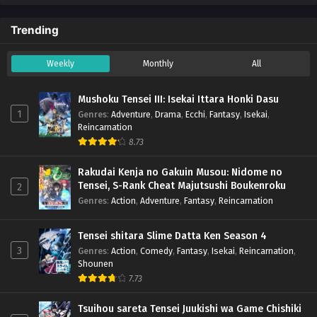
Trending
Weekly
Monthly
All
Mushoku Tensei III: Isekai Ittara Honki Dasu
1
Genres
:
Adventure
,
Drama
,
Ecchi
,
Fantasy
,
Isekai
,
Reincarnation
8.73
Rakudai Kenja no Gakuin Musou: Nidome no
Tensei, S-Rank Cheat Majutsushi Boukenroku
2
Genres
:
Action
,
Adventure
,
Fantasy
,
Reincarnation
Tensei shitara Slime Datta Ken Season 4
3
Genres
:
Action
,
Comedy
,
Fantasy
,
Isekai
,
Reincarnation
,
Shounen
7.73
Tsuihou sareta Tensei Juukishi wa Game Chishiki