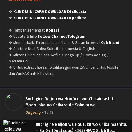
❖
KLIK DISINI CARA DOWNLOAD DI clk.asia
❖
KLIK DISINI CARA DOWNLOAD DI pndk.to
❖ Tambah semangat
Donasi
❖ Update & Info
Follow Channel Telegram
❖ Memperbaiki Error pada acefile.co & Saran browser
Cek Disini
❖ Subtitle Dual Subs: Subtitle Indonesia & English
❖ Mirror Link sudah ada Gofile / Mega.Up / Downlaod.gg /
Mediafire dll
❖ Untuk extract file rar. Silahkan gunakan ZArchiver untuk Mobile
dan WinRAR untuk Desktop
Buchigire Reijou wa Houfuku wo Chikaimashita.
Buchigire Reijou wa Houfuku wo Chikaimashita.
– Ep 05 (Dual subs) x265/HEVC Subtitle
Madousho no Chikara de Sokoku wo
Indonesia & English
Tatakitsubushimasu
Eps 5 - August 4, 2026
Ongoing
-
1
/ 12
Buchigire Reijou wa Houfuku wo Chikaimashita.
– Ep 04 (Dual subs) x265/HEVC Subtitle