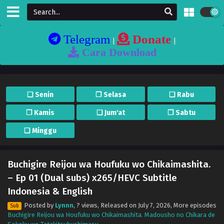
Telegram
Donate
|
|
Cara Download
❏ Senin
❐ Selasa
❏ Rabu
❐ Kamis
❏ Jum'at
❐ Sabtu
❏ Minggu
Buchigire Reijou wa Houfuku wo Chikaimashita.
– Ep 01 (Dual subs) x265/HEVC Subtitle
Indonesia & English
Posted by
Lynnn
,
? views
, Released on
July 7, 2026
, More episodes
Sub
Buchigire Reijou wa Houfuku wo Chikaimashita. Madousho no Chikara de