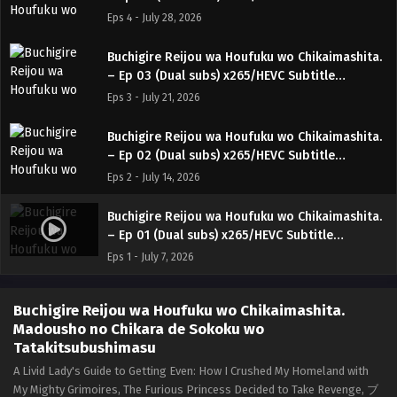
Indonesia & English
Eps 4 - July 28, 2026
Buchigire Reijou wa Houfuku wo Chikaimashita.
– Ep 03 (Dual subs) x265/HEVC Subtitle
Indonesia & English
Eps 3 - July 21, 2026
Buchigire Reijou wa Houfuku wo Chikaimashita.
– Ep 02 (Dual subs) x265/HEVC Subtitle
Indonesia & English
Eps 2 - July 14, 2026
Buchigire Reijou wa Houfuku wo Chikaimashita.
– Ep 01 (Dual subs) x265/HEVC Subtitle
Indonesia & English
Eps 1 - July 7, 2026
Buchigire Reijou wa Houfuku wo Chikaimashita.
Madousho no Chikara de Sokoku wo
Tatakitsubushimasu
A Livid Lady's Guide to Getting Even: How I Crushed My Homeland with
My Mighty Grimoires, The Furious Princess Decided to Take Revenge, ブ