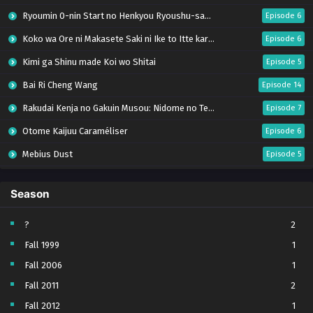
Ryoumin 0-nin Start no Henkyou Ryoushu-sama
Episode 6
Koko wa Ore ni Makasete Saki ni Ike to Itte kara 10-nen ga Tattara Densetsu ni Natteita.
Episode 6
Kimi ga Shinu made Koi wo Shitai
Episode 5
Bai Ri Cheng Wang
Episode 14
Rakudai Kenja no Gakuin Musou: Nidome no Tensei, S-Rank Cheat Majutsushi Boukenroku
Episode 7
Otome Kaijuu Caraméliser
Episode 6
Mebius Dust
Episode 5
Bungou Stray Dogs Wan! S2
Episode 6
Season
BanG Dream! Yume∞Mita
Episode 8
Super no Ura de Yani Suu Futari
Episode 5
?
2
Fall 1999
1
Tsuihou sareta Tensei Juukishi wa Game Chishiki de Musou suru
Episode 6
Fall 2006
1
Yani Neko
Episode 6
Fall 2011
2
Tomb Raider King Dub Jepang
Episode 5
Fall 2012
1