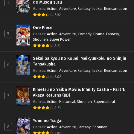
de Musou suru
4
Genres
:
Action
,
Adventure
,
Fantasy
,
Isekai
,
Reincarnation
7.02
One Piece
5
Genres
:
Action
,
Adventure
,
Comedy
,
Drama
,
Fantasy
,
Shounen
,
Super Power
8.61
Sekai Saikyou no Kouei: Meikyuukoku no Shinjin
Tansakusha
6
Genres
:
Action
,
Adventure
,
Fantasy
,
Isekai
,
Reincarnation
6.02
Kimetsu no Yaiba Movie: Infinity Castle - Part 1:
Akaza Returns (BD)
7
Genres
:
Action
,
Historical
,
Shounen
,
Supernatural
8.73
Yomi no Tsugai
8
Genres
:
Action
,
Adventure
,
Fantasy
,
Shounen
7.98