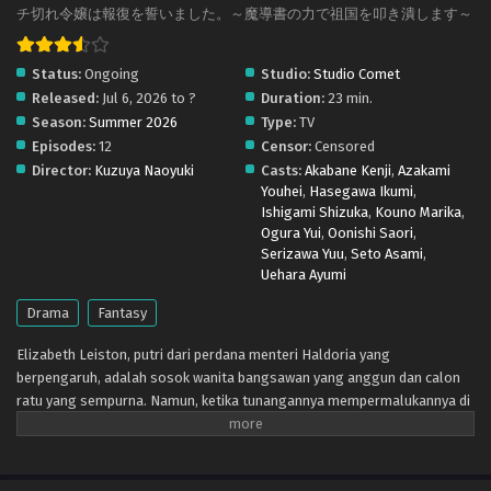
チ切れ令嬢は報復を誓いました。～魔導書の力で祖国を叩き潰します～
Status:
Ongoing
Studio:
Studio Comet
Released:
Jul 6, 2026 to ?
Duration:
23 min.
Season:
Summer 2026
Type:
TV
Episodes:
12
Censor:
Censored
Director:
Kuzuya Naoyuki
Casts:
Akabane Kenji
,
Azakami
Youhei
,
Hasegawa Ikumi
,
Ishigami Shizuka
,
Kouno Marika
,
Ogura Yui
,
Oonishi Saori
,
Serizawa Yuu
,
Seto Asami
,
Uehara Ayumi
Drama
Fantasy
Elizabeth Leiston, putri dari perdana menteri Haldoria yang
berpengaruh, adalah sosok wanita bangsawan yang anggun dan calon
ratu yang sempurna. Namun, ketika tunangannya mempermalukannya di
depan umum, membatalkan pertunangan mereka, dan mulai
menyebarkan rumor keji tentang dirinya, kesabaran Elizabeth pun habis.
Mengapa satu-satunya temannya hanyalah pelayan setianya, dan