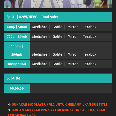
Ep 01 | x265/HEVC – Dual subs
Mediafire
Gofile
Mirror
Terabox
480p | 50mb
Mediafire
Gofile
Mirror
Terabox
720p | 89mb
1080p |
Mediafire
Gofile
Mirror
Terabox
266mb
Mediafire
Gofile
Mirror
Terabox
1080p 10bit
Subtitle
00:00:00
❖
GUNAKAN MX PLAYER / VLC UNTUK MENAMPILKAN SUBTITLE
❖
JANGAN GUNAKAN VPN SAAT MEMBUKA LINK ACEFILE, AKAN
ERROR PAGE 404