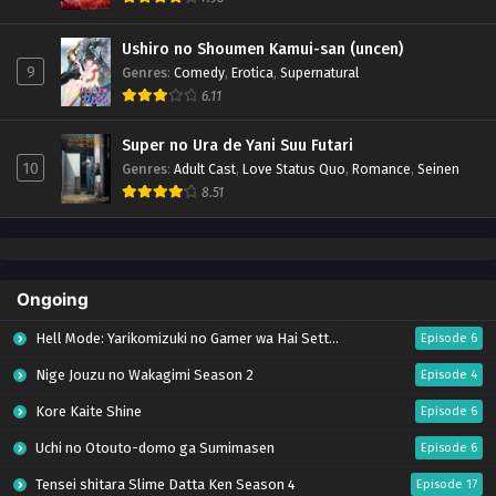
Ushiro no Shoumen Kamui-san (uncen)
9
Genres
:
Comedy
,
Erotica
,
Supernatural
6.11
Super no Ura de Yani Suu Futari
10
Genres
:
Adult Cast
,
Love Status Quo
,
Romance
,
Seinen
8.51
Ongoing
Hell Mode: Yarikomizuki no Gamer wa Hai Settei no Isekai de Musou suru Season 2
Episode 6
Nige Jouzu no Wakagimi Season 2
Episode 4
Kore Kaite Shine
Episode 6
Uchi no Otouto-domo ga Sumimasen
Episode 6
Tensei shitara Slime Datta Ken Season 4
Episode 17