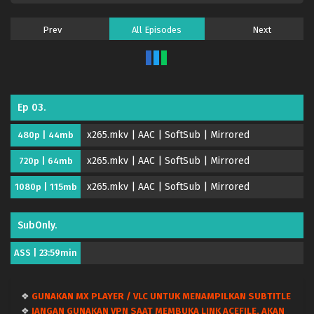
Prev
All Episodes
Next
Ep 03.
x265.mkv | AAC | SoftSub | Mirrored
480p | 44mb
x265.mkv | AAC | SoftSub | Mirrored
720p | 64mb
x265.mkv | AAC | SoftSub | Mirrored
1080p | 115mb
SubOnly.
ASS | 23:59min
❖
GUNAKAN MX PLAYER / VLC UNTUK MENAMPILKAN SUBTITLE
❖
JANGAN GUNAKAN VPN SAAT MEMBUKA LINK ACEFILE, AKAN