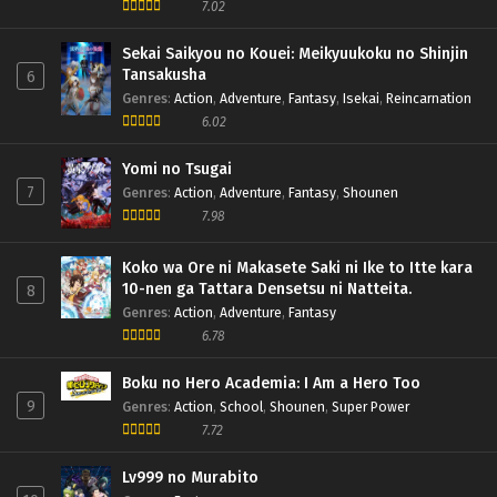
7.02
Horimiya Episode 01 h265 Subtitle Indonesia
Sekai Saikyou no Kouei: Meikyuukoku no Shinjin
Eps 1 - January 10, 2021
Tansakusha
6
Genres
:
Action
,
Adventure
,
Fantasy
,
Isekai
,
Reincarnation
6.02
Yomi no Tsugai
7
Genres
:
Action
,
Adventure
,
Fantasy
,
Shounen
7.98
Koko wa Ore ni Makasete Saki ni Ike to Itte kara
10-nen ga Tattara Densetsu ni Natteita.
8
Genres
:
Action
,
Adventure
,
Fantasy
6.78
Boku no Hero Academia: I Am a Hero Too
9
Genres
:
Action
,
School
,
Shounen
,
Super Power
7.72
Lv999 no Murabito