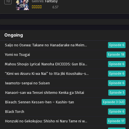
10
Genres
:
Fantasy
6.57
Ongoing
Saijo no Osewa: Takane no Hanadarake na Meimonkou de, Gakuin Ichi no Ojousama
Episode 6
Yomi no Tsugai
Episode 18
Mahou Shoujo Lyrical Nanoha EXCEEDS: Gun Blaze Vengeance
Episode 6
“Kimi wo Aisuru Ki wa Nai” to Itta Jiki Koushaku-sama ga Nazeka Dekiai shitekimasu
Episode 6
Iwamoto-senpai no Suisen
Episode 6
Hanaori-san wa Tensei shitemo Kenka ga Shitai
Episode 5
Bleach: Sennen Kessen-hen – Kashin-tan
Episode 3 (43)
Black Torch
Episode 6
Honzuki no Gekokujou: Shisho ni Naru Tame ni wa Shudan wo Erandeiraremasen – Ryoushu no Youjo (Season 4)
Episode 17