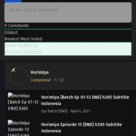
0
Comments
Oldest
Newest
Most Voted
Inline Feedbacks
View all comments
Horimiya
Completed
-
?
/ 13
Horimiya [Batch Ep 01-13 END] h265 Subtitle
Indonesia
Eps Batch [END] - April 4, 2021
Horimiya Episode 13 [END] h265 Subtitle
Indonesia