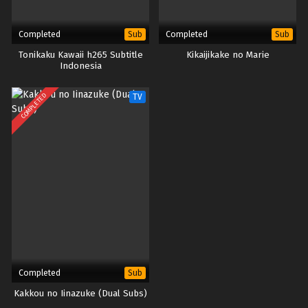
Completed
Completed
Sub
Sub
Tonikaku Kawaii h265 Subtitle
Kikaijikake no Marie
Indonesia
COMPLETED
TV
Completed
Sub
Kakkou no Iinazuke (Dual Subs)