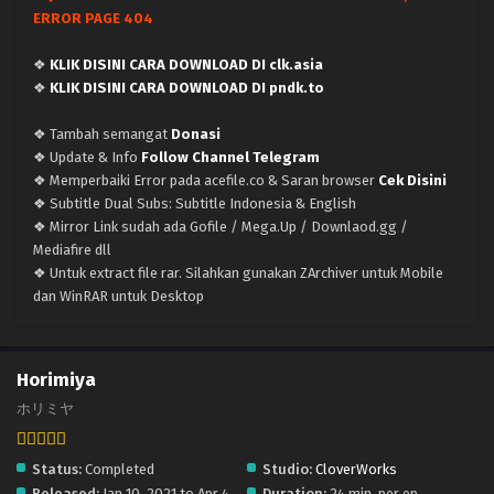
ERROR PAGE 404
❖
KLIK DISINI CARA DOWNLOAD DI clk.asia
❖
KLIK DISINI CARA DOWNLOAD DI pndk.to
❖ Tambah semangat
Donasi
❖ Update & Info
Follow Channel Telegram
❖ Memperbaiki Error pada acefile.co & Saran browser
Cek Disini
❖ Subtitle Dual Subs: Subtitle Indonesia & English
❖ Mirror Link sudah ada Gofile / Mega.Up / Downlaod.gg /
Mediafire dll
❖ Untuk extract file rar. Silahkan gunakan ZArchiver untuk Mobile
dan WinRAR untuk Desktop
Horimiya
ホリミヤ
Status:
Completed
Studio:
CloverWorks
Released:
Jan 10, 2021 to Apr 4,
Duration:
24 min. per ep.