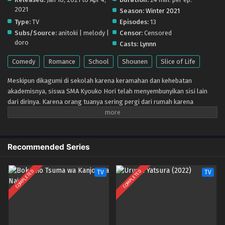
2021
Season:
Winter 2021
Type:
TV
Episodes:
13
Subs/Source:
anitoki | melody |
Censor:
Censored
doro
Casts:
Lynnn
Comedy
Romance
School
Shounen
Slice of Life
Meskipun dikagumi di sekolah karena keramahan dan kehebatan
akademisnya, siswa SMA Kyouko Hori telah menyembunyikan sisi lain
dari dirinya. Karena orang tuanya sering pergi dari rumah karena
pekerjaan, Hori harus menjaga adik laki-lakinya dan melakukan
pekerjaan rumah, tidak menyisakan kesempatan untuk bersosialisasi
jauh dari sekolah. Sementara itu, Izumi Miyamura terlihat sebagai otaku
yang merenung dan berkacamata. Namun, pada kenyataannya, dia
Recommended Series
adalah orang yang lembut dan tidak cakap dalam belajar. Selain itu, ia
memiliki sembilan tindikan tersembunyi di balik rambut panjangnya dan
COMPLETED
COMPLETED
TV
TV
tato di punggung dan bahu kirinya. Secara kebetulan, Hori dan Miyamura
berpapasan di luar sekolah & mdash; tidak terlihat seperti yang
diharapkan yang lain. Pertentangan yang tampaknya kutub ini menjadi
teman, saling berbagi sisi yang belum pernah mereka tunjukkan kepada
orang lain.