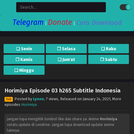
Telegram
Donate
Cara Download
|
|
❏ Senin
❐ Selasa
❏ Rabu
❐ Kamis
❏ Jum'at
❐ Sabtu
❏ Minggu
Horimiya Episode 03 h265 Subtitle Indonesia
Posted by
Lynnn
,
? views
, Released on
January 24, 2021
, More
Sub
episodes
Horimiya
jangan lupa mengklik tombol like dan share ya. Anime
Horimiya
selalu update di Lendrive. Jangan lupa download update anime
lainnya.