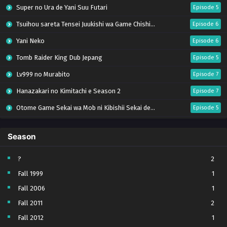
Super no Ura de Yani Suu Futari
Episode 5
Tsuihou sareta Tensei Juukishi wa Game Chishiki de Musou suru
Episode 6
Yani Neko
Episode 6
Tomb Raider King Dub Jepang
Episode 5
Lv999 no Murabito
Episode 7
Hanazakari no Kimitachi e Season 2
Episode 7
Otome Game Sekai wa Mob ni Kibishii Sekai desu 2
Episode 5
Ibitte Konai Gibo to Gishi
Episode 5
Season
Heroine? Seijo? Iie, All Works Maid desu (Hokori)!
Episode 7
Youjo Senki S2
Episode 5
?
2
Fall 1999
1
Clevatess II: Majuu no Ou to Itsuwari no Yuusha Denshou
Episode 5
Fall 2006
1
Tefuda ga Oome no Victoria
Episode 5
Fall 2011
2
Yoroi Shin Den Samurai Troopers Part 2
Episode 5 (17)
Fall 2012
1
Sora wa Akai Kawa no Hotori
Episode 5