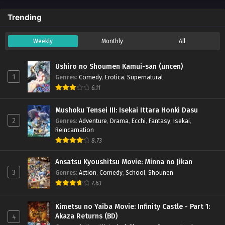
Trending
Weekly
Monthly
All
Ushiro no Shoumen Kamui-san (uncen)
1
Genres
:
Comedy
,
Erotica
,
Supernatural
6.11
Mushoku Tensei III: Isekai Ittara Honki Dasu
2
Genres
:
Adventure
,
Drama
,
Ecchi
,
Fantasy
,
Isekai
,
Reincarnation
8.73
Ansatsu Kyoushitsu Movie: Minna no Jikan
3
Genres
:
Action
,
Comedy
,
School
,
Shounen
7.63
Kimetsu no Yaiba Movie: Infinity Castle - Part 1:
Akaza Returns (BD)
4