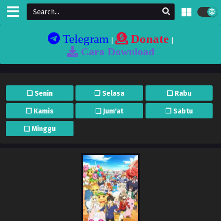
Telegram
Donate
|
|
Cara Download
❏ Senin
❐ Selasa
❏ Rabu
❐ Kamis
❏ Jum'at
❐ Sabtu
❏ Minggu