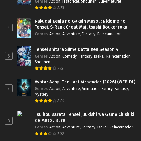
Genres
:
Action
,
Historical
,
Shounen
,
Supernatural
8.73
Rakudai Kenja no Gakuin Musou: Nidome no
Tensei, S-Rank Cheat Majutsushi Boukenroku
5
Genres
:
Action
,
Adventure
,
Fantasy
,
Reincarnation
Tensei shitara Slime Datta Ken Season 4
6
Genres
:
Action
,
Comedy
,
Fantasy
,
Isekai
,
Reincarnation
,
Shounen
7.73
Avatar Aang: The Last Airbender (2026) (WEB-DL)
7
Genres
:
Action
,
Adventure
,
Animation
,
Family
,
Fantasy
,
Mystery
8.01
Tsuihou sareta Tensei Juukishi wa Game Chishiki
de Musou suru
8
Genres
:
Action
,
Adventure
,
Fantasy
,
Isekai
,
Reincarnation
7.02