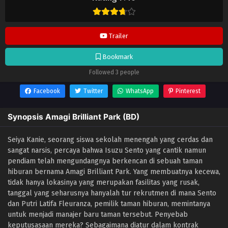
update di
Lendrive
. Jangan lupa download update anime lainnya.
Trailer
Bookmark
Followed 3 people
Facebook
Twitter
WhatsApp
Pinterest
Synopsis Amagi Brilliant Park (BD)
Seiya Kanie, seorang siswa sekolah menengah yang cerdas dan
sangat narsis, percaya bahwa Isuzu Sento yang cantik namun
pendiam telah mengundangnya berkencan di sebuah taman
hiburan bernama Amagi Brilliant Park. Yang membuatnya kecewa,
tidak hanya lokasinya yang merupakan fasilitas yang rusak,
tanggal yang seharusnya hanyalah tur rekrutmen di mana Sento
dan Putri Latifa Fleuranza, pemilik taman hiburan, memintanya
untuk menjadi manajer baru taman tersebut. Penyebab
keputusasaan mereka? Sebagaimana diatur dalam kontrak