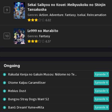
Sekai Saikyou no Kouei: Meikyuukoku no Shinjin
Tansakusha
9
Genres
:
Action
,
Adventure
,
Fantasy
,
Isekai
,
Reincarnation
6.02
Lv999 no Murabito
10
Genres
:
Fantasy
6.57
Ongoing
Rakudai Kenja no Gakuin Musou: Nidome no Tensei, S-Rank Cheat Majutsushi Boukenroku
Episode 7
Otome Kaijuu Caraméliser
Episode 6
Mebius Dust
Episode 5
Bungou Stray Dogs Wan! S2
Episode 6
BanG Dream! Yume∞Mita
Episode 8