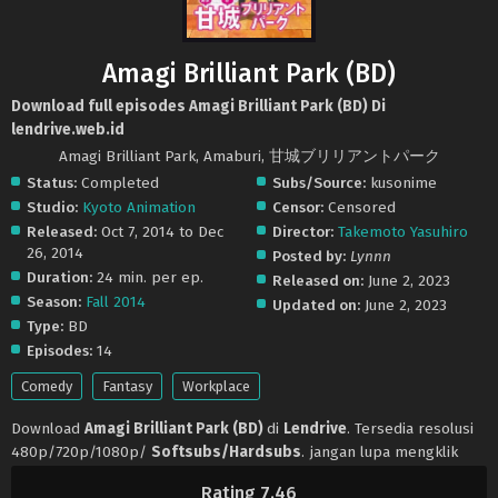
Amagi Brilliant Park (BD)
Download full episodes Amagi Brilliant Park (BD) Di
lendrive.web.id
Amagi Brilliant Park, Amaburi, 甘城ブリリアントパーク
Status:
Completed
Subs/Source:
kusonime
Studio:
Kyoto Animation
Censor:
Censored
Released:
Oct 7, 2014 to Dec
Director:
Takemoto Yasuhiro
26, 2014
Posted by:
Lynnn
Duration:
24 min. per ep.
Released on:
June 2, 2023
Season:
Fall 2014
Updated on:
June 2, 2023
Type:
BD
Episodes:
14
Comedy
Fantasy
Workplace
Download
Amagi Brilliant Park (BD)
di
Lendrive
. Tersedia resolusi
480p/720p/1080p/
Softsubs/Hardsubs
. jangan lupa mengklik
tombol like dan share ya. Anime
Amagi Brilliant Park (BD)
selalu
Rating 7.46