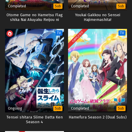
Completed
Completed
Sub
Sub
Otome Game no Hametsu Flag
Youkai Gakkou no Sensei
shika Nai Akuyaku Reijou ni
Hajimemashita!
Tensei shiteshimatta… Movie
COMPLETED
TV
TV
Ongoing
Completed
Sub
Sub
Tensei shitara Slime Datta Ken
Hamefura Season 2 (Dual Subs)
Season 4