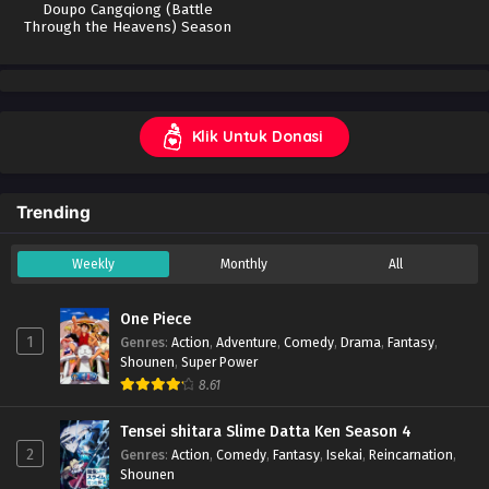
Doupo Cangqiong (Battle
Through the Heavens) Season
5
Klik Untuk Donasi
Trending
Weekly
Monthly
All
One Piece
1
Genres
:
Action
,
Adventure
,
Comedy
,
Drama
,
Fantasy
,
Shounen
,
Super Power
8.61
Tensei shitara Slime Datta Ken Season 4
2
Genres
:
Action
,
Comedy
,
Fantasy
,
Isekai
,
Reincarnation
,
Shounen