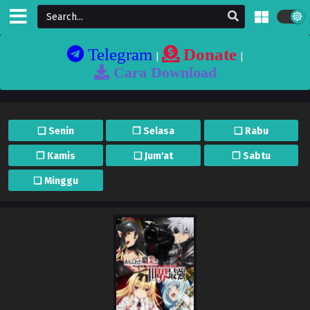
Telegram
Donate
|
|
Cara Download
❏ Senin
❐ Selasa
❏ Rabu
❐ Kamis
❏ Jum'at
❐ Sabtu
❏ Minggu