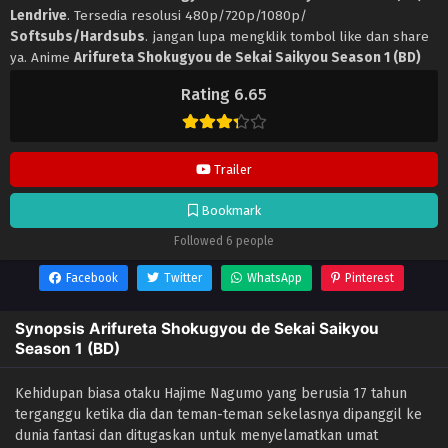
Lendrive
. Tersedia resolusi 480p/720p/1080p/
Softsubs/Hardsubs
. jangan lupa mengklik tombol like dan share
ya. Anime
Arifureta Shokugyou de Sekai Saikyou Season 1 (BD)
selalu update di
Lendrive
. Jangan lupa download update anime
Rating 6.65
lainnya.
Trailer
Bookmark
Followed 6 people
Facebook
Twitter
WhatsApp
Pinterest
Synopsis Arifureta Shokugyou de Sekai Saikyou
Season 1 (BD)
Kehidupan biasa otaku Hajime Nagumo yang berusia 17 tahun
terganggu ketika dia dan teman-teman sekelasnya dipanggil ke
dunia fantasi dan ditugaskan untuk menyelamatkan umat