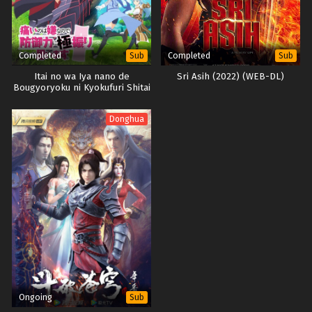
Completed
Completed
Sub
Sub
Itai no wa Iya nano de
Sri Asih (2022) (WEB-DL)
Bougyoryoku ni Kyokufuri Shitai
to Omoimasu. (BD)
Donghua
Ongoing
Sub