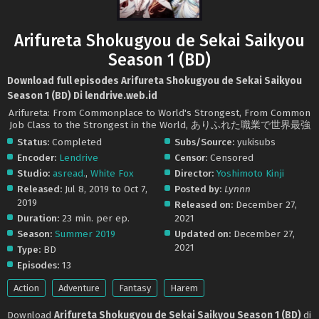
Arifureta Shokugyou de Sekai Saikyou
Season 1 (BD)
Download full episodes Arifureta Shokugyou de Sekai Saikyou
Season 1 (BD) Di lendrive.web.id
Arifureta: From Commonplace to World's Strongest, From Common
Job Class to the Strongest in the World, ありふれた職業で世界最強
Status:
Completed
Subs/Source:
yukisubs
Encoder:
Lendrive
Censor:
Censored
Studio:
asread.
,
White Fox
Director:
Yoshimoto Kinji
Released:
Jul 8, 2019 to Oct 7,
Posted by:
Lynnn
2019
Released on:
December 27,
Duration:
23 min. per ep.
2021
Season:
Summer 2019
Updated on:
December 27,
2021
Type:
BD
Episodes:
13
Action
Adventure
Fantasy
Harem
Download
Arifureta Shokugyou de Sekai Saikyou Season 1 (BD)
di