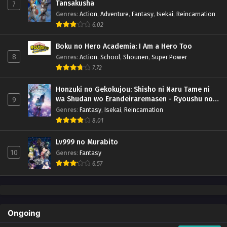
Tansakusha
7
Genres
:
Action
,
Adventure
,
Fantasy
,
Isekai
,
Reincarnation
6.02
Boku no Hero Academia: I Am a Hero Too
8
Genres
:
Action
,
School
,
Shounen
,
Super Power
7.72
Honzuki no Gekokujou: Shisho ni Naru Tame ni
wa Shudan wo Erandeiraremasen - Ryoushu no
9
Youjo (Season 4)
Genres
:
Fantasy
,
Isekai
,
Reincarnation
8.01
Lv999 no Murabito
10
Genres
:
Fantasy
6.57
Ongoing