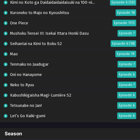
Kimi no Koto ga Daidaidaidaidaisuki na 100-nin no Kanojo Season 3
Episode 6 (30)
Kuroneko to Majo no Kyoushitsu
Episode 18
One Piece
Episode 1173
Mushoku Tensei III: Isekai Ittara Honki Dasu
Episode 7
Seihantai na Kimi to Boku S2
Episode 6 (18)
Mao
Episode 19
Tenmaku no Jaadugar
Episode 7
Oni no Hanayome
Episode 6
Neko to Ryuu
Episode 7
Kabushikigaisha Magi-Lumière S2
Episode 6
Tetsunabe no Jan!
Episode 6
Let’s Go Kaiki-gumi
Episode 6
Saijo no Osewa: Takane no Hanadarake na Meimonkou de, Gakuin Ichi no Ojousama
Episode 6
Season
Yomi no Tsugai
Episode 18