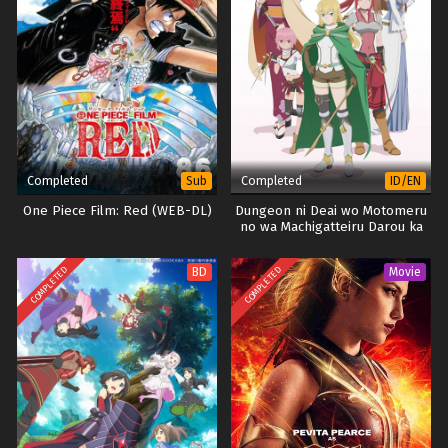
Completed
Completed
Sub
ID/EN
One Piece Film: Red (WEB-DL)
Dungeon ni Deai wo Motomeru
no wa Machigatteiru Darou ka
IV: Fuka Shou – Yakusai-hen
(Part 2)
COMPLETED
COMPLETED
BD
Movie