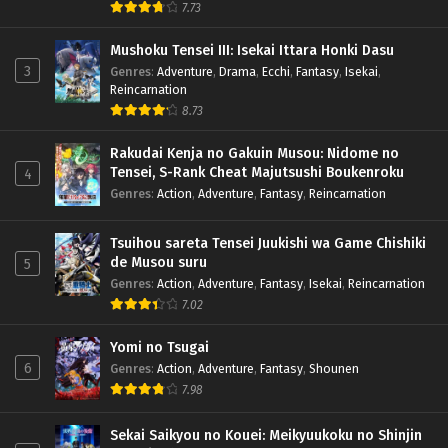
7.73
Mushoku Tensei III: Isekai Ittara Honki Dasu
3
Genres
:
Adventure
,
Drama
,
Ecchi
,
Fantasy
,
Isekai
,
Reincarnation
8.73
Rakudai Kenja no Gakuin Musou: Nidome no
Tensei, S-Rank Cheat Majutsushi Boukenroku
4
Genres
:
Action
,
Adventure
,
Fantasy
,
Reincarnation
Tsuihou sareta Tensei Juukishi wa Game Chishiki
de Musou suru
5
Genres
:
Action
,
Adventure
,
Fantasy
,
Isekai
,
Reincarnation
7.02
Yomi no Tsugai
6
Genres
:
Action
,
Adventure
,
Fantasy
,
Shounen
7.98
Sekai Saikyou no Kouei: Meikyuukoku no Shinjin