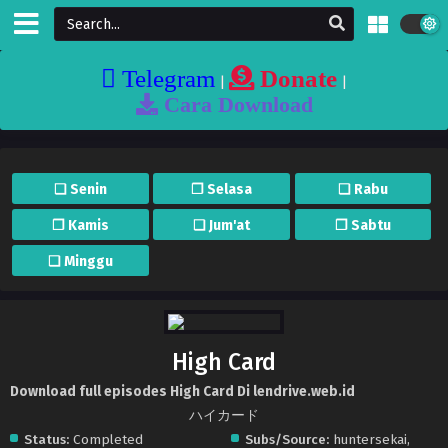
Telegram
Donate
|
|
Cara Download
❏ Senin
❐ Selasa
❏ Rabu
❐ Kamis
❏ Jum'at
❐ Sabtu
❏ Minggu
High Card
Download full episodes High Card Di lendrive.web.id
ハイカード
Status:
Completed
Subs/Source:
huntersekai,