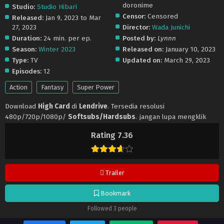
doronime
Studio:
Studio Hibari
Censor:
Censored
Released:
Jan 9, 2023 to Mar
27, 2023
Director:
Wada Junichi
Duration:
24 min. per ep.
Posted by:
Lynnn
Season:
Winter 2023
Released on:
January 10, 2023
Type:
TV
Updated on:
March 29, 2023
Episodes:
12
Action
Fantasy
Super Power
Download
High Card
di
Lendrive
. Tersedia resolusi
480p/720p/1080p/
Softsubs/Hardsubs
. jangan lupa mengklik
tombol like dan share ya. Anime
High Card
selalu update di
Rating 7.36
Lendrive
. Jangan lupa download update anime lainnya.
Trailer
Bookmark
Followed 3 people