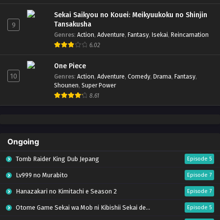
Sekai Saikyou no Kouei: Meikyuukoku no Shinjin
Tansakusha
9
Genres
:
Action
,
Adventure
,
Fantasy
,
Isekai
,
Reincarnation
6.02
One Piece
10
Genres
:
Action
,
Adventure
,
Comedy
,
Drama
,
Fantasy
,
Shounen
,
Super Power
8.61
Ongoing
Tomb Raider King Dub Jepang
Episode 5
Lv999 no Murabito
Episode 7
Hanazakari no Kimitachi e Season 2
Episode 7
Otome Game Sekai wa Mob ni Kibishii Sekai desu 2
Episode 5