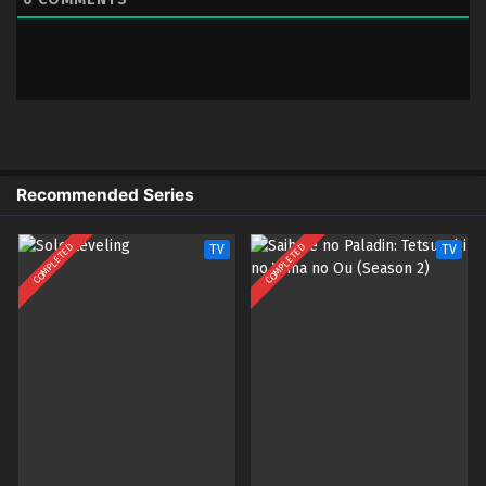
x265/HEVC Subtitle Indonesia &
English
2
High Card – Ep 02 (Dual subs)
ID/EN
x265/HEVC Subtitle Indonesia &
English
1
High Card – Ep 01 (Dual subs)
ID/EN
Recommended Series
x265/HEVC Subtitle Indonesia &
English
COMPLETED
COMPLETED
TV
TV