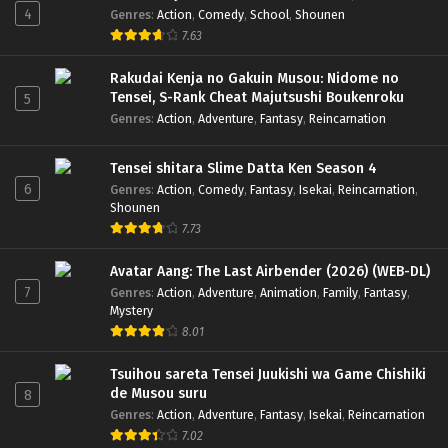
4
Genres
:
Action
,
Comedy
,
School
,
Shounen
7.63
Rakudai Kenja no Gakuin Musou: Nidome no
Tensei, S-Rank Cheat Majutsushi Boukenroku
5
Genres
:
Action
,
Adventure
,
Fantasy
,
Reincarnation
Tensei shitara Slime Datta Ken Season 4
6
Genres
:
Action
,
Comedy
,
Fantasy
,
Isekai
,
Reincarnation
,
Shounen
7.73
Avatar Aang: The Last Airbender (2026) (WEB-DL)
7
Genres
:
Action
,
Adventure
,
Animation
,
Family
,
Fantasy
,
Mystery
8.01
Tsuihou sareta Tensei Juukishi wa Game Chishiki
de Musou suru
8
Genres
:
Action
,
Adventure
,
Fantasy
,
Isekai
,
Reincarnation
7.02