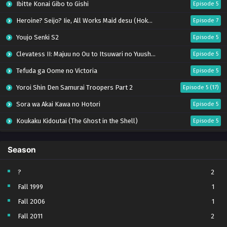
Ibitte Konai Gibo to Gishi
Episode 5
Heroine? Seijo? Iie, All Works Maid desu (Hokori)!
Episode 7
Youjo Senki S2
Episode 5
Clevatess II: Majuu no Ou to Itsuwari no Yuusha Denshou
Episode 5
Tefuda ga Oome no Victoria
Episode 5
Yoroi Shin Den Samurai Troopers Part 2
Episode 5 (17)
Sora wa Akai Kawa no Hotori
Episode 5
Koukaku Kidoutai (The Ghost in the Shell)
Episode 5
Mujikaku Seijo wa Kyou mo Muishiki ni Chikara wo Tare Nagasu
Episode 6
Season
Tai-Ari deshita. Ojousama wa Kakutou Game nante Shinai
Episode 5
World Is Dancing
Episode 6
?
2
Fall 1999
1
Bai Ri Cheng Wang
Episode 13
Fall 2006
1
Kabushikigaisha Magi-Lumière S2
Episode 5
Fall 2011
2
Toumei na Yoru ni Kakeru Kimi to, Me ni Mienai Koi wo Shita.
Episode 5