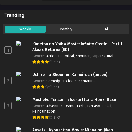
Trending
Weekly
Monthly
All
Kimetsu no Yaiba Movie: Infinity Castle - Part 1:
Akaza Returns (BD)
1
Genres
:
Action
,
Historical
,
Shounen
,
Supernatural
8.73
Ushiro no Shoumen Kamui-san (uncen)
2
Genres
:
Comedy
,
Erotica
,
Supernatural
6.11
Mushoku Tensei III: Isekai Ittara Honki Dasu
3
Genres
:
Adventure
,
Drama
,
Ecchi
,
Fantasy
,
Isekai
,
Reincarnation
8.73
Ansatsu Kyoushitsu Movie: Minna no Jikan