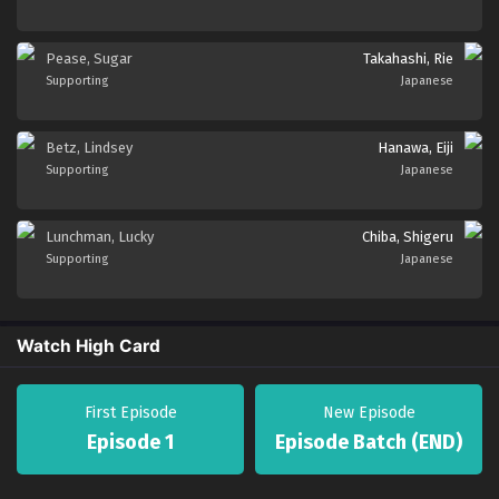
Pease, Sugar
Takahashi, Rie
Supporting
Japanese
Betz, Lindsey
Hanawa, Eiji
Supporting
Japanese
Lunchman, Lucky
Chiba, Shigeru
Supporting
Japanese
Watch High Card
First Episode
New Episode
Episode 1
Episode Batch (END)