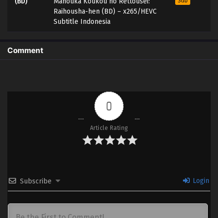
(BD)
Mahouka Koukou no Rettousei:
Sub
Raihousha-hen (BD) – x265/HEVC
Subtitle Indonesia
Comment
0
Article Rating
Login
Subscribe