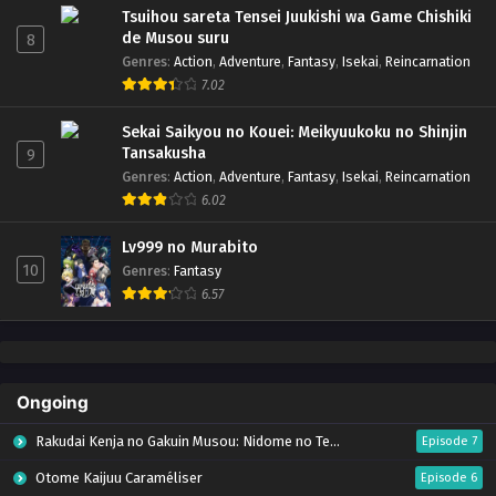
Tsuihou sareta Tensei Juukishi wa Game Chishiki
de Musou suru
8
Genres
:
Action
,
Adventure
,
Fantasy
,
Isekai
,
Reincarnation
7.02
Sekai Saikyou no Kouei: Meikyuukoku no Shinjin
Tansakusha
9
Genres
:
Action
,
Adventure
,
Fantasy
,
Isekai
,
Reincarnation
6.02
Lv999 no Murabito
10
Genres
:
Fantasy
6.57
Ongoing
Rakudai Kenja no Gakuin Musou: Nidome no Tensei, S-Rank Cheat Majutsushi Boukenroku
Episode 7
Otome Kaijuu Caraméliser
Episode 6