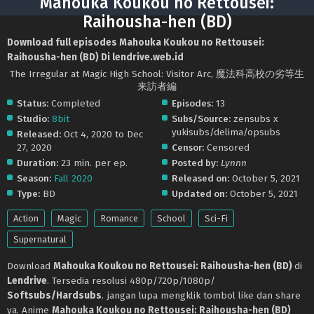
Mahouka Koukou no Rettousei:
Raihousha-hen (BD)
Download full episodes Mahouka Koukou no Rettousei:
Raihousha-hen (BD) Di lendrive.web.id
The Irregular at Magic High School: Visitor Arc, 魔法科高校の劣等生
来訪者編
Status:
Completed
Episodes:
13
Studio:
8bit
Subs/Source:
zensubs x
yukisubs/delima/opsubs
Released:
Oct 4, 2020 to Dec
27, 2020
Censor:
Censored
Duration:
23 min. per ep.
Posted by:
Lynnn
Season:
Fall 2020
Released on:
October 5, 2021
Type:
BD
Updated on:
October 5, 2021
Action
Magic
Romance
School
Sci-Fi
Supernatural
Download
Mahouka Koukou no Rettousei: Raihousha-hen (BD)
di
Lendrive
. Tersedia resolusi 480p/720p/1080p/
Softsubs/Hardsubs
. jangan lupa mengklik tombol like dan share
ya. Anime
Mahouka Koukou no Rettousei: Raihousha-hen (BD)