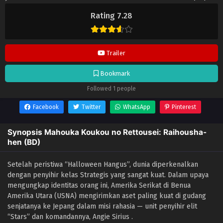
selalu update di
Lendrive
. Jangan lupa download update anime
Rating 7.28
lainnya.
Trailer
Bookmark
Followed 1 people
Facebook
Twitter
WhatsApp
Pinterest
Synopsis Mahouka Koukou no Rettousei: Raihousha-
hen (BD)
Setelah peristiwa “Halloween Hangus”, dunia diperkenalkan
dengan penyihir kelas Strategis yang sangat kuat. Dalam upaya
mengungkap identitas orang ini, Amerika Serikat di Benua
Amerika Utara (USNA) mengirimkan aset paling kuat di gudang
senjatanya ke Jepang dalam misi rahasia — unit penyihir elit
“Stars” dan komandannya, Angie Sirius .