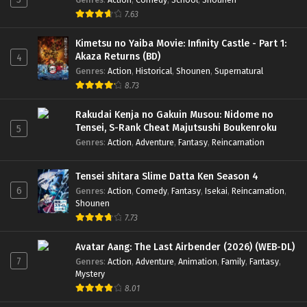
7.63
Kimetsu no Yaiba Movie: Infinity Castle - Part 1:
Akaza Returns (BD)
4
Genres
:
Action
,
Historical
,
Shounen
,
Supernatural
8.73
Rakudai Kenja no Gakuin Musou: Nidome no
Tensei, S-Rank Cheat Majutsushi Boukenroku
5
Genres
:
Action
,
Adventure
,
Fantasy
,
Reincarnation
Tensei shitara Slime Datta Ken Season 4
6
Genres
:
Action
,
Comedy
,
Fantasy
,
Isekai
,
Reincarnation
,
Shounen
7.73
Avatar Aang: The Last Airbender (2026) (WEB-DL)
7
Genres
:
Action
,
Adventure
,
Animation
,
Family
,
Fantasy
,
Mystery
8.01