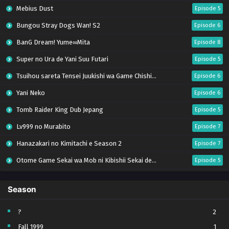
Mebius Dust
Episode 5
Bungou Stray Dogs Wan! S2
Episode 6
BanG Dream! Yume∞Mita
Episode 8
Super no Ura de Yani Suu Futari
Episode 5
Tsuihou sareta Tensei Juukishi wa Game Chishiki de Musou suru
Episode 6
Yani Neko
Episode 6
Tomb Raider King Dub Jepang
Episode 5
Lv999 no Murabito
Episode 7
Hanazakari no Kimitachi e Season 2
Episode 7
Otome Game Sekai wa Mob ni Kibishii Sekai desu 2
Episode 5
Ibitte Konai Gibo to Gishi
Episode 5
Season
Heroine? Seijo? Iie, All Works Maid desu (Hokori)!
Episode 7
Youjo Senki S2
Episode 5
?
2
Fall 1999
1
Clevatess II: Majuu no Ou to Itsuwari no Yuusha Denshou
Episode 5