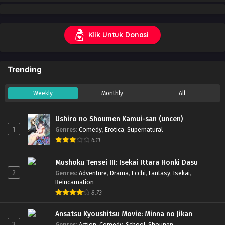
Klik Untuk Donasi
Trending
Weekly
Monthly
All
Ushiro no Shoumen Kamui-san (uncen)
1
Genres
:
Comedy
,
Erotica
,
Supernatural
6.11
Mushoku Tensei III: Isekai Ittara Honki Dasu
2
Genres
:
Adventure
,
Drama
,
Ecchi
,
Fantasy
,
Isekai
,
Reincarnation
8.73
Ansatsu Kyoushitsu Movie: Minna no Jikan
3
Genres
:
Action
,
Comedy
,
School
,
Shounen