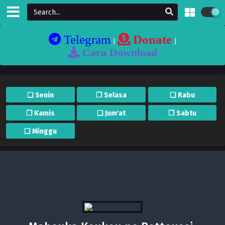
Telegram
Donate
|
|
Cara Download
❏ Senin
❐ Selasa
❏ Rabu
❐ Kamis
❏ Jum'at
❐ Sabtu
❏ Minggu