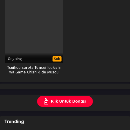
Ongoing
Sub
Tsuihou sareta Tensei Juukishi
wa Game Chishiki de Musou
suru
Klik Untuk Donasi
Trending