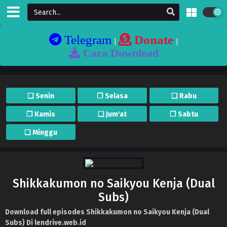
Telegram
Donate
|
|
Cara Download
❏ Senin
❐ Selasa
❏ Rabu
❐ Kamis
❏ Jum'at
❐ Sabtu
❏ Minggu
Shikkakumon no Saikyou Kenja (Dual
Subs)
Download full episodes Shikkakumon no Saikyou Kenja (Dual
Subs) Di lendrive.web.id