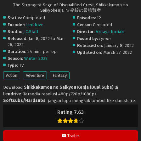
The Strongest Sage of Disqualified Crest, Shikkakumon no
Saikyokenja, 失格紋の最強賢者
Status:
Completed
Episodes:
12
Encoder:
Lendrive
Censor:
Censored
Studio:
J.C.Staff
Director:
Akitaya Noriaki
Released:
Jan 8, 2022 to Mar
Posted by:
Lynnn
26, 2022
Released on:
January 8, 2022
Duration:
24 min. per ep.
Updated on:
March 27, 2022
Season:
Winter 2022
Type:
TV
Action
Adventure
Fantasy
Download
Shikkakumon no Saikyou Kenja (Dual Subs)
di
Lendrive
. Tersedia resolusi 480p/720p/1080p/
Softsubs/Hardsubs
. jangan lupa mengklik tombol like dan share
ya. Anime
Shikkakumon no Saikyou Kenja (Dual Subs)
selalu
Rating 7.63
update di
Lendrive
. Jangan lupa download update anime lainnya.
Trailer