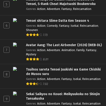
Tensei, S-Rank Cheat Majutsushi Boukenroku
5
Genres
:
Action
,
Adventure
,
Fantasy
,
Reincarnation
Tensei shitara Slime Datta Ken Season 4
6
Genres
:
Action
,
Comedy
,
Fantasy
,
Isekai
,
Reincarnation
,
Shounen
7.73
Avatar Aang: The Last Airbender (2026) (WEB-DL)
7
Genres
:
Action
,
Adventure
,
Animation
,
Family
,
Fantasy
,
Mystery
8.01
Tsuihou sareta Tensei Juukishi wa Game Chishiki
de Musou suru
8
Genres
:
Action
,
Adventure
,
Fantasy
,
Isekai
,
Reincarnation
7.02
Sekai Saikyou no Kouei: Meikyuukoku no Shinjin
Tansakusha
9
Genres
:
Action
,
Adventure
,
Fantasy
,
Isekai
,
Reincarnation