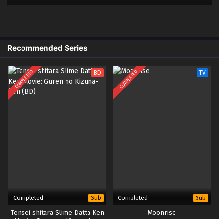
2
Shikkakumon no Saikyou Kenja – Ep
Sub
02 (Dual Subs) x265/HEVC Subtitle
Indonesia & English
Recommended Series
1
Shikkakumon no Saikyou Kenja – Ep
Sub
01 (Dual Subs) x265/HEVC Subtitle
Indonesia & English
COMPLETED
COMPLETED
BD
TV
Completed
Completed
Sub
Sub
Tensei shitara Slime Datta Ken
Moonrise