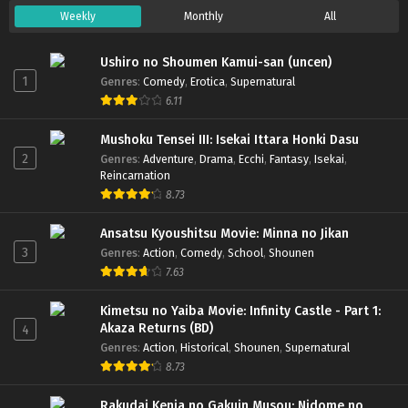
Weekly
Monthly
All
Ushiro no Shoumen Kamui-san (uncen)
1
Genres
:
Comedy
,
Erotica
,
Supernatural
6.11
Mushoku Tensei III: Isekai Ittara Honki Dasu
2
Genres
:
Adventure
,
Drama
,
Ecchi
,
Fantasy
,
Isekai
,
Reincarnation
8.73
Ansatsu Kyoushitsu Movie: Minna no Jikan
3
Genres
:
Action
,
Comedy
,
School
,
Shounen
7.63
Kimetsu no Yaiba Movie: Infinity Castle - Part 1:
Akaza Returns (BD)
4
Genres
:
Action
,
Historical
,
Shounen
,
Supernatural
8.73
Rakudai Kenja no Gakuin Musou: Nidome no