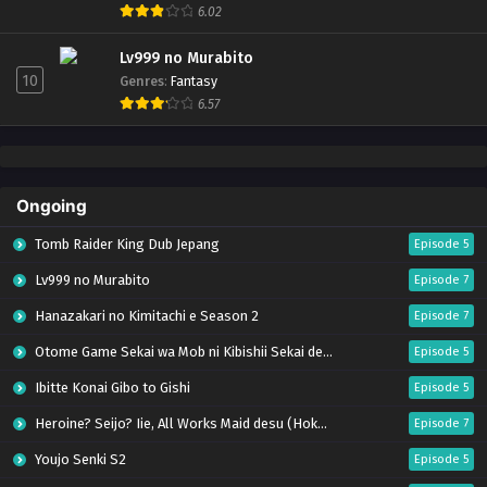
6.02
Lv999 no Murabito
10
Genres
:
Fantasy
6.57
Ongoing
Tomb Raider King Dub Jepang
Episode 5
Lv999 no Murabito
Episode 7
Hanazakari no Kimitachi e Season 2
Episode 7
Otome Game Sekai wa Mob ni Kibishii Sekai desu 2
Episode 5
Ibitte Konai Gibo to Gishi
Episode 5
Heroine? Seijo? Iie, All Works Maid desu (Hokori)!
Episode 7
Youjo Senki S2
Episode 5