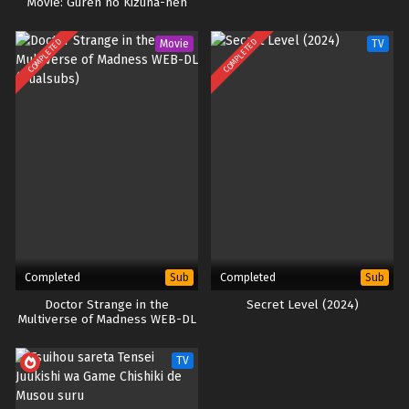
Movie: Guren no Kizuna-hen
(BD)
COMPLETED
COMPLETED
Movie
TV
Completed
Completed
Sub
Sub
Doctor Strange in the
Secret Level (2024)
Multiverse of Madness WEB-DL
(Dualsubs)
TV