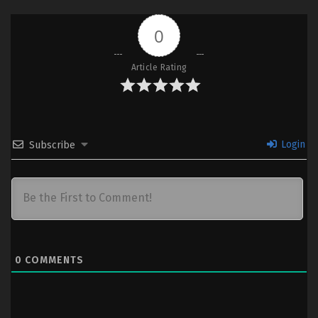
Subtitle Indonesia & English
0
7
Shikkakumon no Saikyou Kenja – Ep
Sub
07 (Dual Subs) x265/HEVC Subtitle
Indonesia & English
Article Rating
6
Shikkakumon no Saikyou Kenja – Ep
Sub
06 (Dual Subs) x265/HEVC Subtitle
Indonesia & English
Login
Subscribe
5
Shikkakumon no Saikyou Kenja – Ep
Sub
05 (Dual Subs) x265/HEVC Subtitle
Indonesia & English
4
Shikkakumon no Saikyou Kenja – Ep
Sub
04 (Dual Subs) x265/HEVC Subtitle
Indonesia & English
0
COMMENTS
3
Shikkakumon no Saikyou Kenja – Ep
Sub
03 (Dual Subs) x265/HEVC Subtitle
Indonesia & English