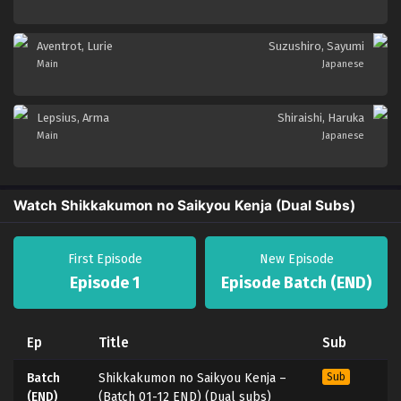
Aventrot, Lurie
Suzushiro, Sayumi
Main
Japanese
Lepsius, Arma
Shiraishi, Haruka
Main
Japanese
Watch Shikkakumon no Saikyou Kenja (Dual Subs)
First Episode
New Episode
Episode 1
Episode Batch (END)
Ep
Title
Sub
Batch
Shikkakumon no Saikyou Kenja –
Sub
(END)
(Batch 01-12 END) (Dual subs)