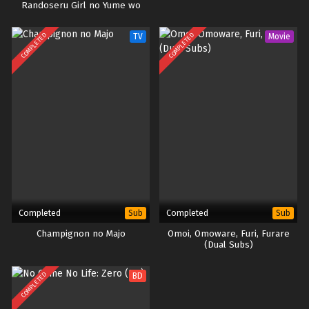
Randoseru Girl no Yume wo
Minai
COMPLETED
COMPLETED
TV
Movie
Completed
Completed
Sub
Sub
Champignon no Majo
Omoi, Omoware, Furi, Furare
(Dual Subs)
COMPLETED
BD