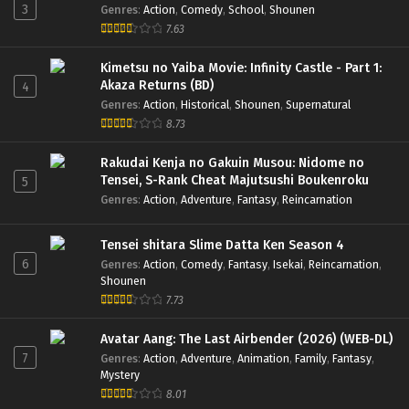
3
Genres
:
Action
,
Comedy
,
School
,
Shounen
7.63
Atri: My Dear Moments – Ep 05 (Dual subs)
x265/HEVC Subtitle Indonesia & English
Kimetsu no Yaiba Movie: Infinity Castle - Part 1:
Eps 5 - August 11, 2024
Akaza Returns (BD)
4
Genres
:
Action
,
Historical
,
Shounen
,
Supernatural
Atri: My Dear Moments – Ep 04 (Dual subs)
8.73
x265/HEVC Subtitle Indonesia & English
Rakudai Kenja no Gakuin Musou: Nidome no
Eps 4 - August 4, 2024
Tensei, S-Rank Cheat Majutsushi Boukenroku
5
Genres
:
Action
,
Adventure
,
Fantasy
,
Reincarnation
Atri: My Dear Moments – Ep 03 (Dual subs)
x265/HEVC Subtitle Indonesia & English
Tensei shitara Slime Datta Ken Season 4
Eps 3 - July 28, 2024
6
Genres
:
Action
,
Comedy
,
Fantasy
,
Isekai
,
Reincarnation
,
Shounen
Atri: My Dear Moments – Ep 02 (Dual subs)
7.73
x265/HEVC Subtitle Indonesia & English
Eps 2 - July 21, 2024
Avatar Aang: The Last Airbender (2026) (WEB-DL)
7
Genres
:
Action
,
Adventure
,
Animation
,
Family
,
Fantasy
,
Atri: My Dear Moments – Ep 01 (Dual subs)
Mystery
x265/HEVC Subtitle Indonesia & English
8.01