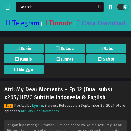
Telegram
Donate
Cara Download
|
|
❏ Senin
❐ Selasa
❏ Rabu
❐ Kamis
❏ Jum'at
❐ Sabtu
❏ Minggu
Atri: My Dear Moments – Ep 12 (Dual subs)
x265/HEVC Subtitle Indonesia & English
Posted by
Lynnn
,
? views
, Released on
September 29, 2024
, More
Sub
episodes
Atri: My Dear Moments
jangan lupa mengklik tombol like dan share ya. Anime
Atri: My Dear
Moments
selalu update di Lendrive. Jangan lupa download update