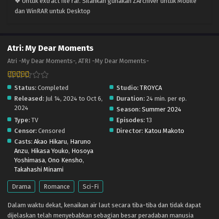
❖ Untuk extract file rar. Silahkan gunakan ZArchiver untuk Mobile
dan WinRAR untuk Desktop
Atri: My Dear Moments
Atri -My Dear Moments-, ATRI -My Dear Moments-
Status:
Completed
Studio:
TROYCA
Released:
Jul 14, 2024 to Oct 6,
Duration:
24 min. per ep.
2024
Season:
Summer 2024
Type:
TV
Episodes:
13
Censor:
Censored
Director:
Katou Makoto
Casts:
Akao Hikaru
,
Haruno
Anzu
,
Hikasa Youko
,
Hosoya
Yoshimasa
,
Ono Kensho
,
Takahashi Minami
Drama
Romance
Sci-Fi
Dalam waktu dekat, kenaikan air laut secara tiba-tiba dan tidak dapat
dijelaskan telah menyebabkan sebagian besar peradaban manusia