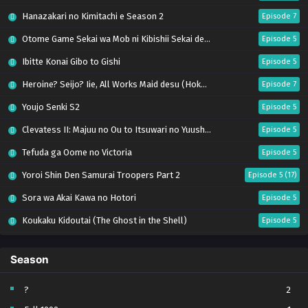
Hanazakari no Kimitachi e Season 2
Episode 7
Otome Game Sekai wa Mob ni Kibishii Sekai desu 2
Episode 5
Ibitte Konai Gibo to Gishi
Episode 5
Heroine? Seijo? Iie, All Works Maid desu (Hokori)!
Episode 7
Youjo Senki S2
Episode 5
Clevatess II: Majuu no Ou to Itsuwari no Yuusha Denshou
Episode 5
Tefuda ga Oome no Victoria
Episode 5
Yoroi Shin Den Samurai Troopers Part 2
Episode 5 (17)
Sora wa Akai Kawa no Hotori
Episode 5
Koukaku Kidoutai (The Ghost in the Shell)
Episode 5
Mujikaku Seijo wa Kyou mo Muishiki ni Chikara wo Tare Nagasu
Episode 6
Season
Tai-Ari deshita. Ojousama wa Kakutou Game nante Shinai
Episode 5
World Is Dancing
Episode 6
?
2