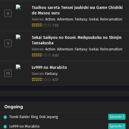
Eps 1 - July 14, 2024
Tsuihou sareta Tensei Juukishi wa Game Chishiki
de Musou suru
8
Genres
:
Action
,
Adventure
,
Fantasy
,
Isekai
,
Reincarnation
7.02
Sekai Saikyou no Kouei: Meikyuukoku no Shinjin
Tansakusha
9
Genres
:
Action
,
Adventure
,
Fantasy
,
Isekai
,
Reincarnation
6.02
Lv999 no Murabito
10
Genres
:
Fantasy
6.57
Ongoing
Tomb Raider King Dub Jepang
Episode 5
Lv999 no Murabito
Episode 7