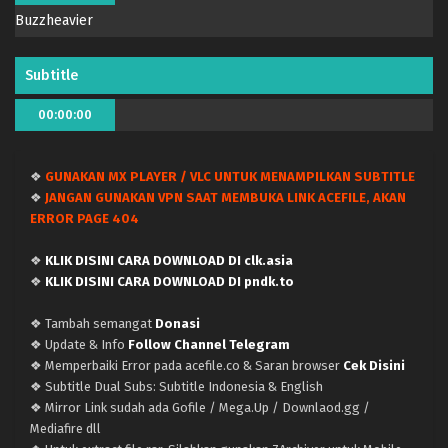
Buzzheavier
Subtitle
00:00:00
❖
GUNAKAN MX PLAYER / VLC UNTUK MENAMPILKAN SUBTITLE
❖
JANGAN GUNAKAN VPN SAAT MEMBUKA LINK ACEFILE, AKAN
ERROR PAGE 404
❖
KLIK DISINI CARA DOWNLOAD DI clk.asia
❖
KLIK DISINI CARA DOWNLOAD DI pndk.to
❖ Tambah semangat
Donasi
❖ Update & Info
Follow Channel Telegram
❖ Memperbaiki Error pada acefile.co & Saran browser
Cek Disini
❖ Subtitle Dual Subs: Subtitle Indonesia & English
❖ Mirror Link sudah ada Gofile / Mega.Up / Downlaod.gg /
Mediafire dll