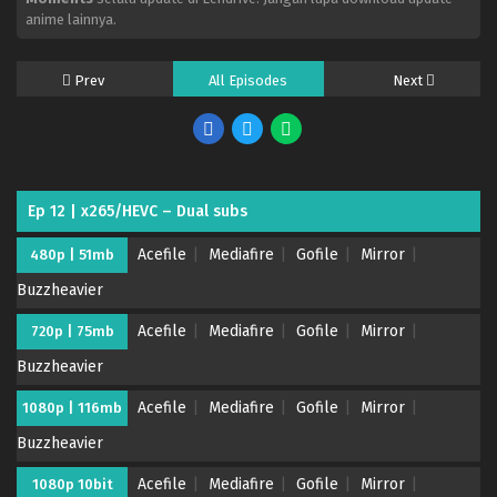
anime lainnya.
Prev
All Episodes
Next
Ep 12 | x265/HEVC – Dual subs
Acefile
Mediafire
Gofile
Mirror
480p | 51mb
Buzzheavier
Acefile
Mediafire
Gofile
Mirror
720p | 75mb
Buzzheavier
Acefile
Mediafire
Gofile
Mirror
1080p | 116mb
Buzzheavier
Acefile
Mediafire
Gofile
Mirror
1080p 10bit