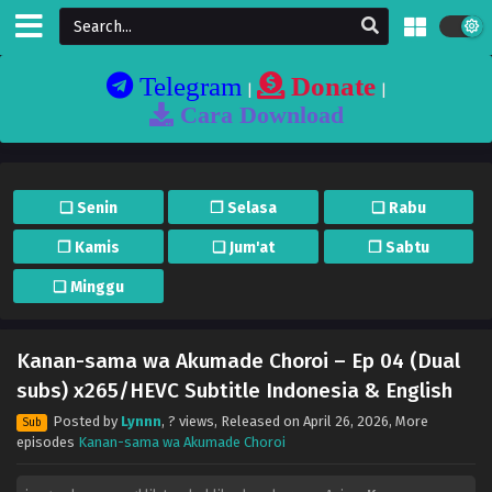
Telegram
Donate
|
|
Cara Download
❏ Senin
❐ Selasa
❏ Rabu
❐ Kamis
❏ Jum'at
❐ Sabtu
❏ Minggu
Kanan-sama wa Akumade Choroi – Ep 04 (Dual
subs) x265/HEVC Subtitle Indonesia & English
Posted by
Lynnn
,
? views
, Released on
April 26, 2026
, More
Sub
episodes
Kanan-sama wa Akumade Choroi