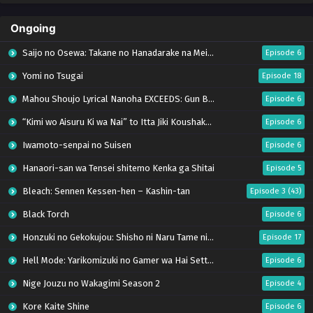
Ongoing
Saijo no Osewa: Takane no Hanadarake na Meimonkou de, Gakuin Ichi no Ojousama
Episode 6
Yomi no Tsugai
Episode 18
Mahou Shoujo Lyrical Nanoha EXCEEDS: Gun Blaze Vengeance
Episode 6
“Kimi wo Aisuru Ki wa Nai” to Itta Jiki Koushaku-sama ga Nazeka Dekiai shitekimasu
Episode 6
Iwamoto-senpai no Suisen
Episode 6
Hanaori-san wa Tensei shitemo Kenka ga Shitai
Episode 5
Bleach: Sennen Kessen-hen – Kashin-tan
Episode 3 (43)
Black Torch
Episode 6
Honzuki no Gekokujou: Shisho ni Naru Tame ni wa Shudan wo Erandeiraremasen – Ryoushu no Youjo (Season 4)
Episode 17
Hell Mode: Yarikomizuki no Gamer wa Hai Settei no Isekai de Musou suru Season 2
Episode 6
Nige Jouzu no Wakagimi Season 2
Episode 4
Kore Kaite Shine
Episode 6