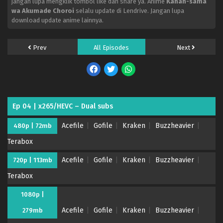
jangan lupa mengklik tombol like dan share ya. Anime
Kanan-sama
wa Akumade Choroi
selalu update di Lendrive. Jangan lupa
download update anime lainnya.
Prev
All Episodes
Next
Ep 04 | x265/HEVC – Dual subs
Acefile
Gofile
Kraken
Buzzheavier
480p | 72mb
Terabox
Acefile
Gofile
Kraken
Buzzheavier
720p | 113mb
Terabox
1080p |
Kanan-sama wa Akumade Choroi – (Batch 01-
Acefile
Gofile
Kraken
Buzzheavier
279mb
12) (Dual subs) x265/HEVC Subtitle Indonesia &