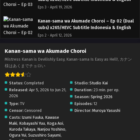
Eps 3 - April 19, 2026
Kanan-sama wa Akumade Choroi – Ep 02 (Dual
subs) x265/HEVC Subtitle Indonesia & English
Eps 2 - April 12, 2026
Kanan-sama wa Akumade Choroi – Ep 01 (Dual
Kanan-sama wa Akumade Choroi
subs) x265/HEVC Subtitle Indonesia & English
Mistress Kanan is Devilishly Easy, Kanan-sama Is Easy as Hell!, カナン
Eps 1 - April 5, 2026
様はあくまでチョロい
Status:
Completed
Studio:
Studio Kai
Released:
Apr 5, 2026 to Jun 21,
Duration:
23 min. per ep.
2026
Season:
Spring 2026
Type:
TV
Episodes:
12
Censor:
Censored
Director:
Muroya Yasushi
Casts:
Izumi Fuuka
,
Kawase
Maki
,
Kobayashi Yuu
,
Koga Aoi
,
Kuroda Takaya
,
Nanjou Yoshino
,
Ogura Yui
,
Suzushiro Sayumi
,