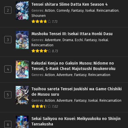
Tensei shitara Slime Datta Ken Season 4
2
Genres
:
Action
,
Comedy
,
Fantasy
,
Isekai
,
Reincarnation
,
Shounen
7.73
Mushoku Tensei III: Isekai Ittara Honki Dasu
3
Genres
:
Adventure
,
Drama
,
Ecchi
,
Fantasy
,
Isekai
,
Reincarnation
8.73
Rakudai Kenja no Gakuin Musou: Nidome no
Tensei, S-Rank Cheat Majutsushi Boukenroku
4
Genres
:
Action
,
Adventure
,
Fantasy
,
Reincarnation
Tsuihou sareta Tensei Juukishi wa Game Chishiki
de Musou suru
5
Genres
:
Action
,
Adventure
,
Fantasy
,
Isekai
,
Reincarnation
7.02
Sekai Saikyou no Kouei: Meikyuukoku no Shinjin
Tansakusha
6