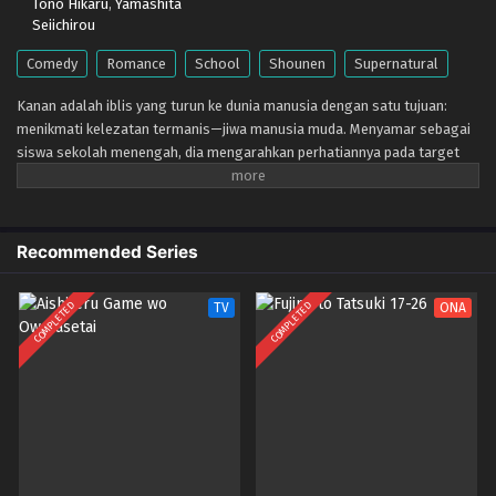
Tono Hikaru
,
Yamashita
Seiichirou
Comedy
Romance
School
Shounen
Supernatural
Kanan adalah iblis yang turun ke dunia manusia dengan satu tujuan:
menikmati kelezatan termanis—jiwa manusia muda. Menyamar sebagai
siswa sekolah menengah, dia mengarahkan perhatiannya pada target
pertamanya, seorang anak laki-laki sederhana bernama Youji Kyougi.
Namun saat dia bersiap untuk mengambil makanannya, keadaan berubah
secara tak terduga. Alih-alih melahapnya, Kanan malah membentuk
"kontrak romantis" dengan Youji. Bagi seseorang yang telah hidup
Recommended Series
selama ribuan tahun tanpa merasakan cinta, menjalani kisah cinta di
sekolah menengah terbukti lebih menakutkan daripada perburuan apa
COMPLETED
COMPLETED
TV
ONA
pun. Di antara kencan yang canggung, kecelakaan berpegangan tangan,
dan perasaan yang tidak dapat dia sebutkan dengan jelas, iblis yang
tadinya sombong itu mendapati dirinya bingung di setiap kesempatan.
Sebuah komedi romantis supernatural tentang iblis yang jatuh cinta dan
anak laki-laki yang seharusnya menjadi mangsanya—manis, kacau, dan
penuh pengalaman pertama.