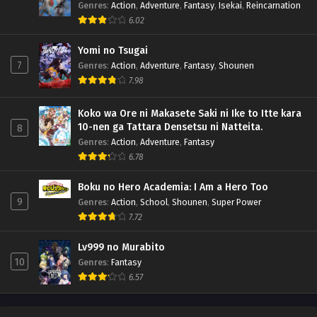
Genres
:
Action
,
Adventure
,
Fantasy
,
Isekai
,
Reincarnation
6.02
Yomi no Tsugai
7
Genres
:
Action
,
Adventure
,
Fantasy
,
Shounen
7.98
Koko wa Ore ni Makasete Saki ni Ike to Itte kara
10-nen ga Tattara Densetsu ni Natteita.
8
Genres
:
Action
,
Adventure
,
Fantasy
6.78
Boku no Hero Academia: I Am a Hero Too
9
Genres
:
Action
,
School
,
Shounen
,
Super Power
7.72
Lv999 no Murabito
10
Genres
:
Fantasy
6.57