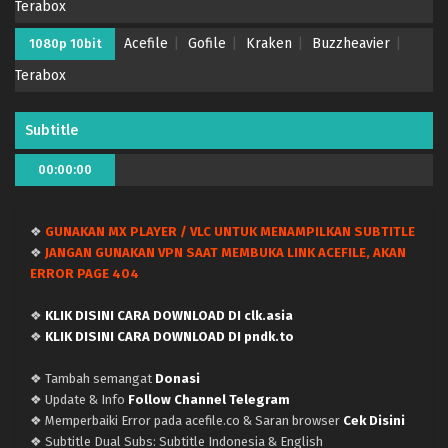
Terabox
English
Eps Batch - June 22, 2026
Acefile
Gofile
Kraken
Buzzheavier
1080p 10bit
Kanan-sama wa Akumade Choroi – Ep 12 END
Terabox
(Dual subs) x265/HEVC Subtitle Indonesia &
English
Eps 12 END - June 21, 2026
Subtitle
Kanan-sama wa Akumade Choroi – Ep 11 (Dual
00:00:00
subs) x265/HEVC Subtitle Indonesia & English
Eps 11 - June 14, 2026
❖
GUNAKAN MX PLAYER / VLC UNTUK MENAMPILKAN SUBTITLE
Kanan-sama wa Akumade Choroi – Ep 10 (Dual
❖
JANGAN GUNAKAN VPN SAAT MEMBUKA LINK ACEFILE, AKAN
subs) x265/HEVC Subtitle Indonesia & English
ERROR PAGE 404
Eps 10 - June 7, 2026
❖
KLIK DISINI CARA DOWNLOAD DI clk.asia
Kanan-sama wa Akumade Choroi – Ep 09 (Dual
❖
KLIK DISINI CARA DOWNLOAD DI pndk.to
subs) x265/HEVC Subtitle Indonesia & English
❖ Tambah semangat
Donasi
Eps 9 - May 31, 2026
❖ Update & Info
Follow Channel Telegram
❖ Memperbaiki Error pada acefile.co & Saran browser
Cek Disini
Kanan-sama wa Akumade Choroi – Ep 08 (Dual
❖ Subtitle Dual Subs: Subtitle Indonesia & English
subs) x265/HEVC Subtitle Indonesia & English