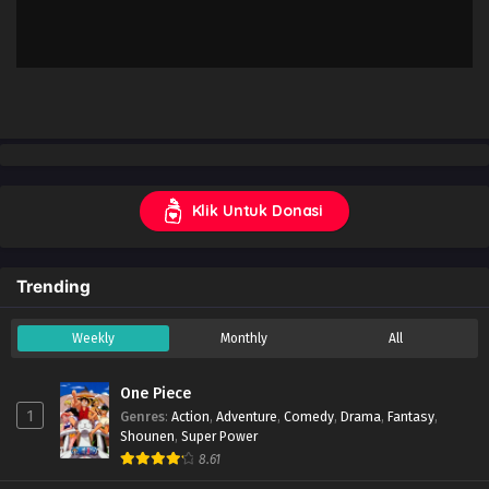
Klik Untuk Donasi
Trending
Weekly
Monthly
All
One Piece
1
Genres
:
Action
,
Adventure
,
Comedy
,
Drama
,
Fantasy
,
Shounen
,
Super Power
8.61