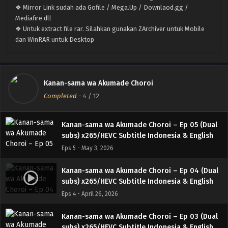
❖ Mirror Link sudah ada Gofile / Mega.Up / Downlaod.gg /
Eps 8 - May 24, 2026
Mediafire dll
❖ Untuk extract file rar. Silahkan gunakan ZArchiver untuk Mobile
Kanan-sama wa Akumade Choroi – Ep 07 (Dual
dan WinRAR untuk Desktop
subs) x265/HEVC Subtitle Indonesia & English
Eps 7 - May 17, 2026
Kanan-sama wa Akumade Choroi – Ep 06 (Dual
Kanan-sama wa Akumade Choroi
subs) x265/HEVC Subtitle Indonesia & English
Completed
-
4
/ 12
Eps 6 - May 10, 2026
Kanan-sama wa Akumade Choroi – Ep 05 (Dual
subs) x265/HEVC Subtitle Indonesia & English
Eps 5 - May 3, 2026
Kanan-sama wa Akumade Choroi – Ep 04 (Dual
subs) x265/HEVC Subtitle Indonesia & English
Eps 4 - April 26, 2026
Kanan-sama wa Akumade Choroi – Ep 03 (Dual
subs) x265/HEVC Subtitle Indonesia & English