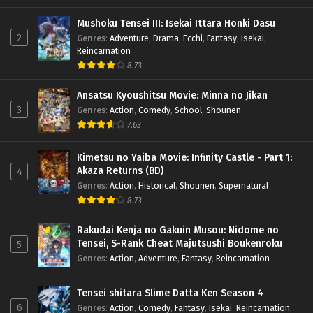
Mushoku Tensei III: Isekai Ittara Honki Dasu
2
Genres
:
Adventure
,
Drama
,
Ecchi
,
Fantasy
,
Isekai
,
Reincarnation
8.73
Ansatsu Kyoushitsu Movie: Minna no Jikan
3
Genres
:
Action
,
Comedy
,
School
,
Shounen
7.63
Kimetsu no Yaiba Movie: Infinity Castle - Part 1:
Akaza Returns (BD)
4
Genres
:
Action
,
Historical
,
Shounen
,
Supernatural
8.73
Rakudai Kenja no Gakuin Musou: Nidome no
Tensei, S-Rank Cheat Majutsushi Boukenroku
5
Genres
:
Action
,
Adventure
,
Fantasy
,
Reincarnation
Tensei shitara Slime Datta Ken Season 4
6
Genres
:
Action
,
Comedy
,
Fantasy
,
Isekai
,
Reincarnation
,