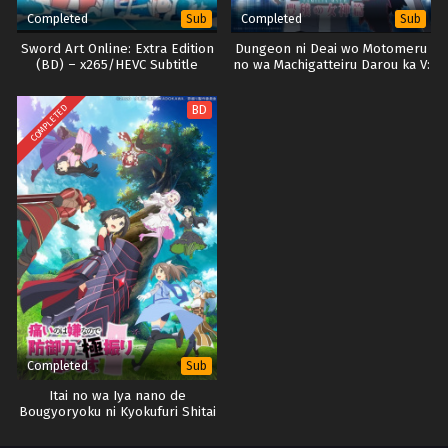
Completed
Completed
Sub
Sub
Sword Art Online: Extra Edition
Dungeon ni Deai wo Motomeru
(BD) – x265/HEVC Subtitle
no wa Machigatteiru Darou ka V:
Indonesia
Houjou no Megami-hen
COMPLETED
BD
Completed
Sub
Itai no wa Iya nano de
Bougyoryoku ni Kyokufuri Shitai
to Omoimasu. (BD)