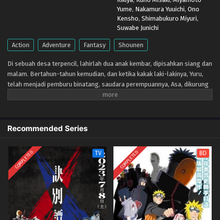
Eps 3 - April 19, 2026
Yume
,
Nakamura Yuuichi
,
Ono
Kensho
,
Shimabukuro Miyuri
,
Yomi no Tsugai – Ep 02 (Dual subs) x265/HEVC
Suwabe Junichi
Subtitle Indonesia & English
Action
Adventure
Fantasy
Shounen
Eps 2 - April 12, 2026
Di sebuah desa terpencil, lahirlah dua anak kembar, dipisahkan siang dan
Yomi no Tsugai – Ep 01 (Dual subs) x265/HEVC
malam. Bertahun-tahun kemudian, dan ketika kakak laki-lakinya, Yuru,
Subtitle Indonesia & English
telah menjadi pemburu binatang, saudara perempuannya, Asa, dikurung
Eps 1 - April 5, 2026
di dalam sangkar, diperintahkan untuk melakukan tugas khusus yang
melarang dia bertemu lebih dari beberapa individu terpilih. Pada hari
yang tidak terlalu mencolok, sekelompok pria bersenjata yang menaiki
helikopter, yang disebut sebagai "naga" oleh warga, menyerang desa
Recommended Series
untuk mencari Yuru, membunuh setiap orang dewasa yang terlihat.
Ketika Yuru mencoba untuk bertemu dengan Asa dan melarikan diri, dia
COMPLETED
COMPLETED
TV
BD
malah menemukan mayat—yang lebih penting lagi, orang yang
membunuhnya mengaku sebagai saudara kembar Yuru yang sebenarnya.
Sebelum wanita itu bisa menangkapnya, Yuru diselamatkan oleh
seorang pria bernama Dera, orang luar yang sering mengunjungi desa
tersebut. Namun, tak lama kemudian keduanya terpojok. Dalam upaya
terakhirnya, Dera membuat Yuru memberikan hadiah kepada dewa desa,
memanggil sepasang daemon yang keberadaannya pasti akan