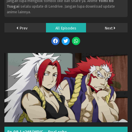
jangan lupa mengklik tombol like dan share ya. Anime
Yomi no
Tsugai
selalu update di Lendrive. Jangan lupa download update
anime lainnya.
Prev
All Episodes
Next
Yomi no Tsugai – (Batch 01-12) (Dual subs)
x265/HEVC Subtitle Indonesia & English