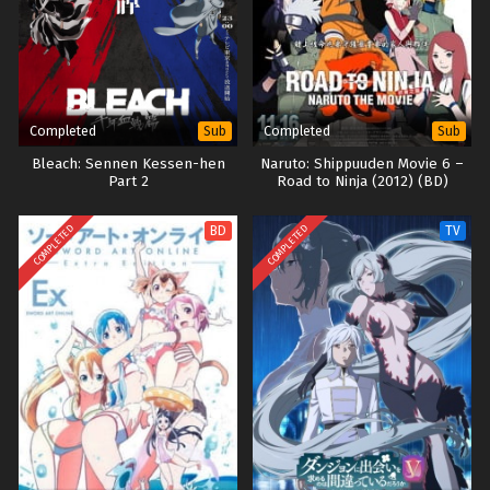
mengungkap kebenaran di balik peristiwa kacau ini.
Completed
Completed
Sub
Sub
Bleach: Sennen Kessen-hen
Naruto: Shippuuden Movie 6 –
Part 2
Road to Ninja (2012) (BD)
COMPLETED
COMPLETED
BD
TV