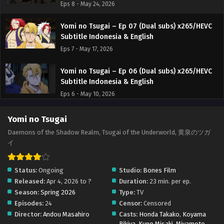
Eps 8 - May 24, 2026
Yomi no Tsugai – Ep 07 (Dual subs) x265/HEVC
Subtitle Indonesia & English
Eps 7 - May 17, 2026
Yomi no Tsugai – Ep 06 (Dual subs) x265/HEVC
Subtitle Indonesia & English
Eps 6 - May 10, 2026
Yomi no Tsugai – Ep 05 (Dual subs) x265/HEVC
Yomi no Tsugai
Subtitle Indonesia & English
Daemons of the Shadow Realm, Tsugai of the Underworld, 黄泉のツガ
Eps 5 - May 3, 2026
イ
Yomi no Tsugai – Ep 04 (Dual subs) x265/HEVC
Status:
Ongoing
Studio:
Bones Film
Subtitle Indonesia & English
Released:
Apr 4, 2026 to ?
Duration:
23 min. per ep.
Eps 4 - April 26, 2026
Season:
Spring 2026
Type:
TV
Episodes:
24
Censor:
Censored
Yomi no Tsugai – Ep 03 (Dual subs) x265/HEVC
Director:
Andou Masahiro
Casts:
Honda Takako
,
Koyama
Subtitle Indonesia & English
Rikiya
,
Kuno Misaki
,
Miyamoto