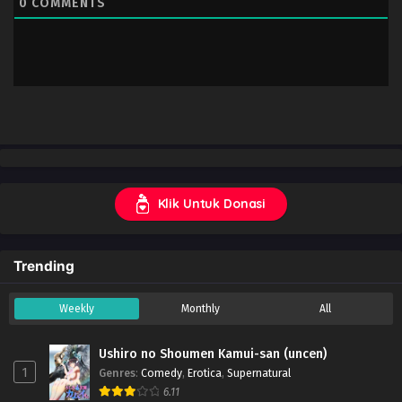
0
COMMENTS
Klik Untuk Donasi
Trending
Weekly
Monthly
All
Ushiro no Shoumen Kamui-san (uncen)
1
Genres
:
Comedy
,
Erotica
,
Supernatural
6.11