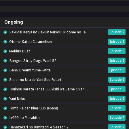
Ongoing
Rakudai Kenja no Gakuin Musou: Nidome no Tensei, S-Rank Cheat Majutsushi Boukenroku
Episode 7
Otome Kaijuu Caraméliser
Episode 6
Mebius Dust
Episode 5
Bungou Stray Dogs Wan! S2
Episode 6
BanG Dream! Yume∞Mita
Episode 8
Super no Ura de Yani Suu Futari
Episode 5
Tsuihou sareta Tensei Juukishi wa Game Chishiki de Musou suru
Episode 6
Yani Neko
Episode 6
Tomb Raider King Dub Jepang
Episode 5
Lv999 no Murabito
Episode 7
Hanazakari no Kimitachi e Season 2
Episode 7