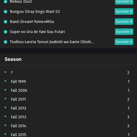
Mebius Dust
Episode 5
Bungou Stray Dogs Wan! S2
Episode 6
BanG Dream! Yume∞Mita
Episode 8
Super no Ura de Yani Suu Futari
Episode 5
Tsuihou sareta Tensei Juukishi wa Game Chishiki de Musou suru
Episode 6
Yani Neko
Episode 6
Season
Tomb Raider King Dub Jepang
Episode 5
Lv999 no Murabito
Episode 7
?
2
Fall 1999
1
Hanazakari no Kimitachi e Season 2
Episode 7
Fall 2006
1
Otome Game Sekai wa Mob ni Kibishii Sekai desu 2
Episode 5
Fall 2011
2
Ibitte Konai Gibo to Gishi
Episode 5
Fall 2012
1
Heroine? Seijo? Iie, All Works Maid desu (Hokori)!
Episode 7
Fall 2013
3
Youjo Senki S2
Episode 5
Fall 2014
3
Clevatess II: Majuu no Ou to Itsuwari no Yuusha Denshou
Episode 5
Fall 2015
1