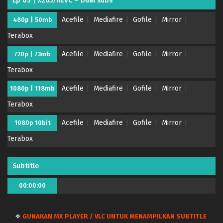
Ep 03 | x265/HEVC – Dual subs
Subtitle Indonesia & English
Acefile
Mediafire
Gofile
Mirror
480p | 50mb
Eps 14 - April 20, 2026
Terabox
Yuusha no Kuzu – Ep 13 (Dual subs) x265/HEVC
Subtitle Indonesia & English
Acefile
Mediafire
Gofile
Mirror
720p | 73mb
Eps 13 - April 12, 2026
Terabox
Yuusha no Kuzu – Ep 12 (Dual subs) x265/HEVC
Acefile
Mediafire
Gofile
Mirror
1080p | 118mb
Subtitle Indonesia & English
Terabox
Eps 12 - March 30, 2026
Acefile
Mediafire
Gofile
Mirror
1080p 10bit
Yuusha no Kuzu – Ep 11 (Dual subs) x265/HEVC
Terabox
Subtitle Indonesia & English
Eps 11 - March 23, 2026
Subtitle
Yuusha no Kuzu – Ep 10 (Dual subs) x265/HEVC
00:00:00
Subtitle Indonesia & English
Eps 10 - March 18, 2026
❖
GUNAKAN MX PLAYER / VLC UNTUK MENAMPILKAN SUBTITLE
Yuusha no Kuzu – Ep 09 (Dual subs) x265/HEVC