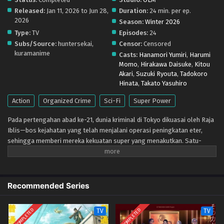
Released:
Jan 11, 2026 to Jun 28,
Duration:
24 min. per ep.
2026
Season:
Winter 2026
Type:
TV
Episodes:
24
Subs/Source:
huntersekai,
Censor:
Censored
kuramanime
Casts:
Hanamori Yumiri
,
Harumi
Momo
,
Hirakawa Daisuke
,
Kitou
Akari
,
Suzuki Ryouta
,
Tadokoro
Hinata
,
Takato Yasuhiro
Action
Organized Crime
Sci-Fi
Super Power
Pada pertengahan abad ke-21, dunia kriminal di Tokyo dikuasai oleh Raja
Iblis—bos kejahatan yang telah menjalani operasi peningkatan eter,
sehingga memberi mereka kekuatan super yang menakutkan. Satu-
satunya yang dapat menjatuhkan mereka adalah Pahlawan, pemburu
hadiah yang meningkatkan kekuatan eter mereka sendiri menggunakan
obat E3 (E-Three). Dengan pembunuhan yang dilegalkan sebagai bagian
dari pekerjaan, menjadi Pahlawan bukanlah tentang keadilan dan lebih
Recommended Series
banyak tentang kelangsungan hidup. Yashiro, yang dikenal sebagai
Reaper, adalah salah satu Pahlawan—penegak independen yang bekerja
COMPLETED
COMPLETED
TV
TV
sendiri. Begitulah, sampai Jougamine, seorang gadis SMA dan