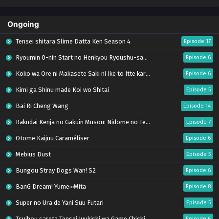
Ongoing
Tensei shitara Slime Datta Ken Season 4
Episode 17
Ryoumin 0-nin Start no Henkyou Ryoushu-sama
Episode 6
Koko wa Ore ni Makasete Saki ni Ike to Itte kara 10-nen ga Tattara Densetsu ni Natteita.
Episode 6
Kimi ga Shinu made Koi wo Shitai
Episode 5
Bai Ri Cheng Wang
Episode 14
Rakudai Kenja no Gakuin Musou: Nidome no Tensei, S-Rank Cheat Majutsushi Boukenroku
Episode 7
Otome Kaijuu Caraméliser
Episode 6
Mebius Dust
Episode 5
Bungou Stray Dogs Wan! S2
Episode 6
BanG Dream! Yume∞Mita
Episode 8
Super no Ura de Yani Suu Futari
Episode 5
Tsuihou sareta Tensei Juukishi wa Game Chishiki de Musou suru
Episode 6