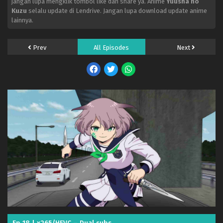
jangan lupa mengklik tombol like dan share ya. Anime
Yuusha no
Kuzu
selalu update di Lendrive. Jangan lupa download update anime
lainnya.
Prev
All Episodes
Next