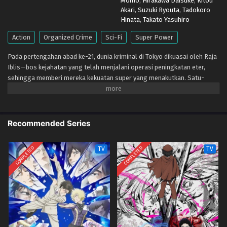
Momo
,
Hirakawa Daisuke
,
Kitou
Eps 13 - April 12, 2026
Akari
,
Suzuki Ryouta
,
Tadokoro
Hinata
,
Takato Yasuhiro
Yuusha no Kuzu – Ep 12 (Dual subs) x265/HEVC
Action
Organized Crime
Sci-Fi
Super Power
Subtitle Indonesia & English
Eps 12 - March 30, 2026
Pada pertengahan abad ke-21, dunia kriminal di Tokyo dikuasai oleh Raja
Iblis—bos kejahatan yang telah menjalani operasi peningkatan eter,
Yuusha no Kuzu – Ep 11 (Dual subs) x265/HEVC
sehingga memberi mereka kekuatan super yang menakutkan. Satu-
Subtitle Indonesia & English
satunya yang dapat menjatuhkan mereka adalah Pahlawan, pemburu
Eps 11 - March 23, 2026
hadiah yang meningkatkan kekuatan eter mereka sendiri menggunakan
obat E3 (E-Three). Dengan pembunuhan yang dilegalkan sebagai bagian
Yuusha no Kuzu – Ep 10 (Dual subs) x265/HEVC
dari pekerjaan, menjadi Pahlawan bukanlah tentang keadilan dan lebih
Recommended Series
Subtitle Indonesia & English
banyak tentang kelangsungan hidup. Yashiro, yang dikenal sebagai
Reaper, adalah salah satu Pahlawan—penegak independen yang bekerja
Eps 10 - March 18, 2026
COMPLETED
COMPLETED
TV
TV
sendiri. Begitulah, sampai Jougamine, seorang gadis SMA dan
memproklamirkan dirinya sebagai "magang", memaksa masuk ke dalam
Yuusha no Kuzu – Ep 09 (Dual subs) x265/HEVC
kehidupannya. Dengan enggan membawanya ke bawah pengawasannya,
Subtitle Indonesia & English
Yashiro segera mendapati dirinya terjebak dalam angin puyuh konflik
Eps 9 - March 10, 2026
mematikan.
Yuusha no Kuzu – Ep 08 (Dual subs) x265/HEVC
Subtitle Indonesia & English