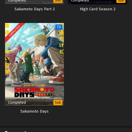
Completed
Completed
Sub
Sub
Eps 3 - January 25, 2026
Sakamoto Days Part 2
High Card Season 2
Yuusha no Kuzu – Ep 02 (Dual subs) x265/HEVC
Subtitle Indonesia & English
COMPLETED
TV
Eps 2 - January 18, 2026
Yuusha no Kuzu – Ep 01 (Dual subs) x265/HEVC
Subtitle Indonesia & English
Eps 1 - January 11, 2026
Completed
Sub
Sakamoto Days