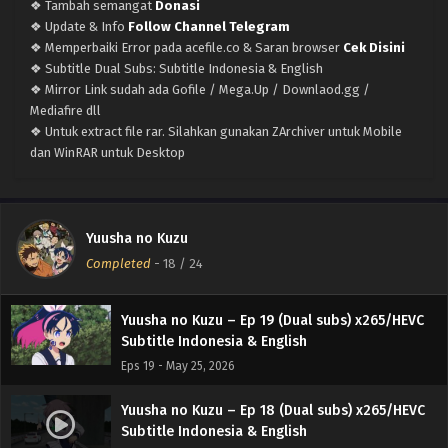
❖ Tambah semangat
Donasi
Eps 23 - June 21, 2026
❖ Update & Info
Follow Channel Telegram
❖ Memperbaiki Error pada acefile.co & Saran browser
Cek Disini
Yuusha no Kuzu – Ep 22 (Dual subs) x265/HEVC
❖ Subtitle Dual Subs: Subtitle Indonesia & English
Subtitle Indonesia & English
❖ Mirror Link sudah ada Gofile / Mega.Up / Downlaod.gg /
Eps 22 - June 15, 2026
Mediafire dll
❖ Untuk extract file rar. Silahkan gunakan ZArchiver untuk Mobile
Yuusha no Kuzu – Ep 21 (Dual subs) x265/HEVC
dan WinRAR untuk Desktop
Subtitle Indonesia & English
Eps 21 - June 9, 2026
Yuusha no Kuzu – Ep 20 (Dual subs) x265/HEVC
Yuusha no Kuzu
Subtitle Indonesia & English
Completed
-
18
/ 24
Eps 20 - May 31, 2026
Yuusha no Kuzu – Ep 19 (Dual subs) x265/HEVC
Subtitle Indonesia & English
Eps 19 - May 25, 2026
Yuusha no Kuzu – Ep 18 (Dual subs) x265/HEVC
Subtitle Indonesia & English