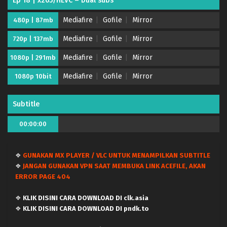
Ep 18 | x265/HEVC – Dual subs
Mediafire
Gofile
Mirror
480p | 87mb
Mediafire
Gofile
Mirror
720p | 137mb
Mediafire
Gofile
Mirror
1080p | 291mb
Mediafire
Gofile
Mirror
1080p 10bit
Subtitle
Yuusha no Kuzu – (Batch 01-24) (Dual subs)
00:00:00
x265/HEVC Subtitle Indonesia & English
Eps Batch - July 28, 2026
❖
GUNAKAN MX PLAYER / VLC UNTUK MENAMPILKAN SUBTITLE
Yuusha no Kuzu – Ep 24 END (Dual subs)
❖
JANGAN GUNAKAN VPN SAAT MEMBUKA LINK ACEFILE, AKAN
x265/HEVC Subtitle Indonesia & English
ERROR PAGE 404
Eps 24 END - June 29, 2026
❖
KLIK DISINI CARA DOWNLOAD DI clk.asia
Yuusha no Kuzu – Ep 23 (Dual subs) x265/HEVC
❖
KLIK DISINI CARA DOWNLOAD DI pndk.to
Subtitle Indonesia & English