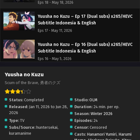
Eps 18 - May 18, 2026
Yuusha no Kuzu – Ep 17 (Dual subs) x265/HEVC
Subtitle Indonesia & English
Eps 17 - May 11, 2026
Yuusha no Kuzu – Ep 16 (Dual subs) x265/HEVC
Subtitle Indonesia & English
Eps 16 - May 5, 2026
Yuusha no Kuzu – Ep 15 (Dual subs) x265/HEVC
Yuusha no Kuzu
Subtitle Indonesia & English
Scum of the Brave, 勇者のクズ
Eps 15 - April 27, 2026
Status:
Completed
Studio:
OLM
Yuusha no Kuzu – Ep 14 (Dual subs) x265/HEVC
Released:
Jan 11, 2026 to Jun 28,
Duration:
24 min. per ep.
Subtitle Indonesia & English
2026
Season:
Winter 2026
Eps 14 - April 20, 2026
Type:
TV
Episodes:
24
Subs/Source:
huntersekai,
Censor:
Censored
Yuusha no Kuzu – Ep 13 (Dual subs) x265/HEVC
kuramanime
Casts:
Hanamori Yumiri
,
Harumi
Subtitle Indonesia & English