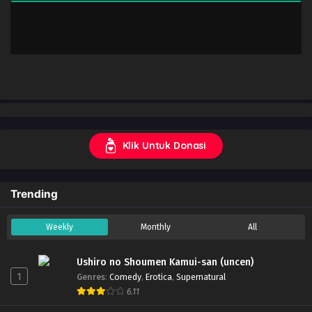
Klik Untuk Donasi
Trending
Weekly
Monthly
All
Ushiro no Shoumen Kamui-san (uncen)
1
Genres
:
Comedy
,
Erotica
,
Supernatural
6.11