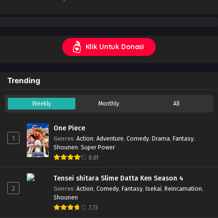
Klik Untuk Donasi
Trending
Weekly
Monthly
All
One Piece
1
Genres
:
Action
,
Adventure
,
Comedy
,
Drama
,
Fantasy
,
Shounen
,
Super Power
8.61
Tensei shitara Slime Datta Ken Season 4
2
Genres
:
Action
,
Comedy
,
Fantasy
,
Isekai
,
Reincarnation
,
Shounen
7.73