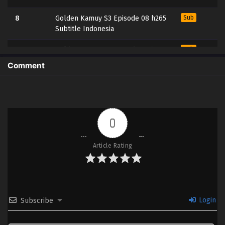
8
Golden Kamuy S3 Episode 08 h265
Sub
Subtitle Indonesia
7
Golden Kamuy S3 Episode 07 h265
Sub
Subtitle Indonesia
Comment
6
Golden Kamuy S3 Episode 06 h265
Sub
Subtitle Indonesia
5
Golden Kamuy S3 Episode 05 h265
Sub
0
Subtitle Indonesia
4
Golden Kamuy S3 Episode 04 h265
Sub
Article Rating
Subtitle Indonesia
3
Golden Kamuy S3 Episode 03 h265
Sub
Subtitle Indonesia
Login
Subscribe
2
Golden Kamuy S3 Episode 02 h265
Sub
Subtitle Indonesia