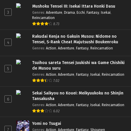
Mushoku Tensei III: Isekai Ittara Honki Dasu
3
Genres
:
Adventure
,
Drama
,
Ecchi
,
Fantasy
,
Isekai
,
Reincarnation
8.73
Rakudai Kenja no Gakuin Musou: Nidome no
Tensei, S-Rank Cheat Majutsushi Boukenroku
4
Genres
:
Action
,
Adventure
,
Fantasy
,
Reincarnation
Tsuihou sareta Tensei Juukishi wa Game Chishiki
de Musou suru
5
Genres
:
Action
,
Adventure
,
Fantasy
,
Isekai
,
Reincarnation
7.02
Sekai Saikyou no Kouei: Meikyuukoku no Shinjin
Tansakusha
6
Genres
:
Action
,
Adventure
,
Fantasy
,
Isekai
,
Reincarnation
6.02
Yomi no Tsugai
7
Genres
:
Action
,
Adventure
,
Fantasy
,
Shounen