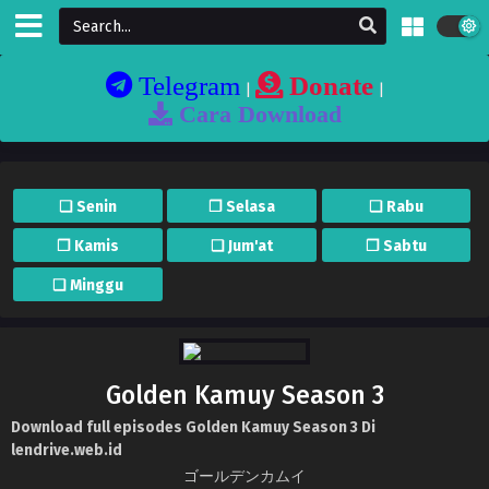
Telegram
Donate
|
|
Cara Download
❏ Senin
❐ Selasa
❏ Rabu
❐ Kamis
❏ Jum'at
❐ Sabtu
❏ Minggu
Golden Kamuy Season 3
Download full episodes Golden Kamuy Season 3 Di
lendrive.web.id
ゴールデンカムイ