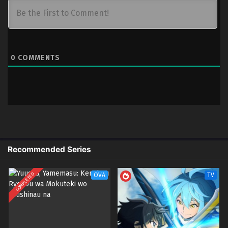
1
Golden Kamuy S3 Episode 01 h265
Sub
Subtitle Indonesia
0
COMMENTS
Recommended Series
COMPLETED
OVA
TV