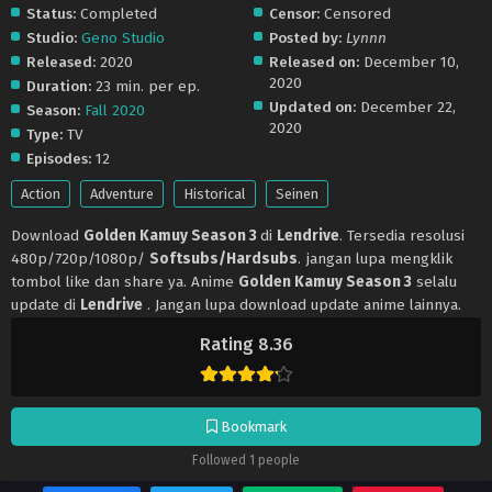
Status:
Completed
Censor:
Censored
Studio:
Geno Studio
Posted by:
Lynnn
Released:
2020
Released on:
December 10,
2020
Duration:
23 min. per ep.
Updated on:
December 22,
Season:
Fall 2020
2020
Type:
TV
Episodes:
12
Action
Adventure
Historical
Seinen
Download
Golden Kamuy Season 3
di
Lendrive
. Tersedia resolusi
480p/720p/1080p/
Softsubs/Hardsubs
. jangan lupa mengklik
tombol like dan share ya. Anime
Golden Kamuy Season 3
selalu
update di
Lendrive
. Jangan lupa download update anime lainnya.
Rating 8.36
Bookmark
Followed 1 people