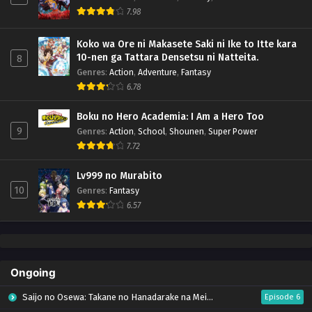
7.98
Koko wa Ore ni Makasete Saki ni Ike to Itte kara
10-nen ga Tattara Densetsu ni Natteita.
8
Genres
:
Action
,
Adventure
,
Fantasy
6.78
Boku no Hero Academia: I Am a Hero Too
9
Genres
:
Action
,
School
,
Shounen
,
Super Power
7.72
Lv999 no Murabito
10
Genres
:
Fantasy
6.57
Ongoing
Saijo no Osewa: Takane no Hanadarake na Meimonkou de, Gakuin Ichi no Ojousama
Episode 6