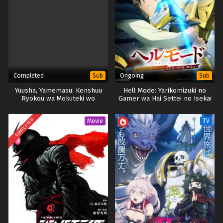
Completed
Ongoing
Sub
Sub
Yuusha, Yamemasu: Kenshuu
Hell Mode: Yarikomizuki no
Ryokou wa Mokuteki wo
Gamer wa Hai Settei no Isekai
Miushinau na
de Musou suru Season 2
COMPLETED
Movie
TV