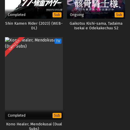
Completed
Ongoing
Sub
Sub
Shin Kamen Rider (2023) (WEB-
Gaikotsu Kishi-sama, Tadaima
DL)
Isekai e Odekakechuu S2
COMPLETED
TV
Completed
Sub
Kono Healer, Mendokusai (Dual
Subs)