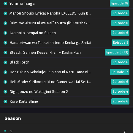
Yomi no Tsugai
Episode 18
Mahou Shoujo Lyrical Nanoha EXCEEDS: Gun Blaze Vengeance
Episode 6
“Kimi wo Aisuru Ki wa Nai” to Itta Jiki Koushaku-sama ga Nazeka Dekiai shitekimasu
Episode 6
Iwamoto-senpai no Suisen
Episode 6
Hanaori-san wa Tensei shitemo Kenka ga Shitai
Episode 5
Bleach: Sennen Kessen-hen – Kashin-tan
Episode 3 (43)
Black Torch
Episode 6
Honzuki no Gekokujou: Shisho ni Naru Tame ni wa Shudan wo Erandeiraremasen – Ryoushu no Youjo (Season 4)
Episode 17
Hell Mode: Yarikomizuki no Gamer wa Hai Settei no Isekai de Musou suru Season 2
Episode 6
Nige Jouzu no Wakagimi Season 2
Episode 4
Kore Kaite Shine
Episode 6
Uchi no Otouto-domo ga Sumimasen
Episode 6
Season
Tensei shitara Slime Datta Ken Season 4
Episode 17
Ryoumin 0-nin Start no Henkyou Ryoushu-sama
Episode 6
?
2