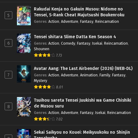
Rakudai Kenja no Gakuin Musou: Nidome no
Tensei, S-Rank Cheat Majutsushi Boukenroku
5
Genres
:
Action
,
Adventure
,
Fantasy
,
Reincarnation
Tensei shitara Slime Datta Ken Season 4
6
Genres
:
Action
,
Comedy
,
Fantasy
,
Isekai
,
Reincarnation
,
Shounen
7.73
Avatar Aang: The Last Airbender (2026) (WEB-DL)
7
Genres
:
Action
,
Adventure
,
Animation
,
Family
,
Fantasy
,
Mystery
8.01
Tsuihou sareta Tensei Juukishi wa Game Chishiki
de Musou suru
8
Genres
:
Action
,
Adventure
,
Fantasy
,
Isekai
,
Reincarnation
7.02
Sekai Saikyou no Kouei: Meikyuukoku no Shinjin