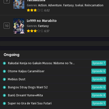
Tansakusha
9
Genres
:
Action
,
Adventure
,
Fantasy
,
Isekai
,
Reincarnation
6.02
Lv999 no Murabito
10
Genres
:
Fantasy
6.57
Ongoing
Rakudai Kenja no Gakuin Musou: Nidome no Tensei, S-Rank Cheat Majutsushi Boukenroku
Episode 7
Otome Kaijuu Caraméliser
Episode 6
Mebius Dust
Episode 5
Bungou Stray Dogs Wan! S2
Episode 6
BanG Dream! Yume∞Mita
Episode 8
Super no Ura de Yani Suu Futari
Episode 5