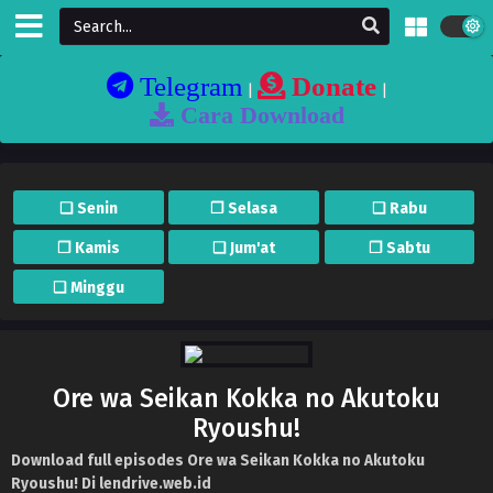
Telegram
Donate
|
|
Cara Download
❏ Senin
❐ Selasa
❏ Rabu
❐ Kamis
❏ Jum'at
❐ Sabtu
❏ Minggu
Ore wa Seikan Kokka no Akutoku
Ryoushu!
Download full episodes Ore wa Seikan Kokka no Akutoku
Ryoushu! Di lendrive.web.id