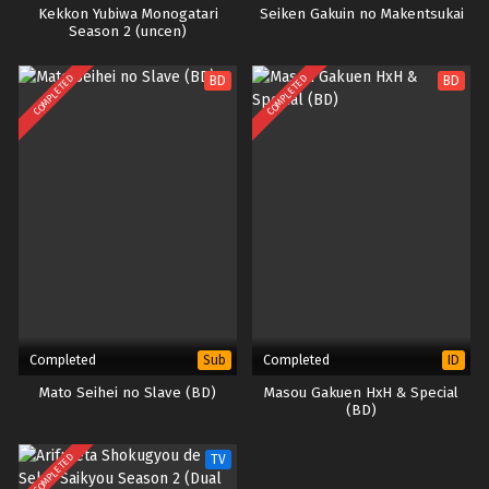
Kekkon Yubiwa Monogatari
Seiken Gakuin no Makentsukai
Season 2 (uncen)
COMPLETED
COMPLETED
BD
BD
Completed
Completed
Sub
ID
Mato Seihei no Slave (BD)
Masou Gakuen HxH & Special
(BD)
COMPLETED
TV