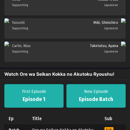
Supporting
Japanese
Yasushi
Miki, Shinichiro
Supporting
Japanese
Carlin, Nias
Taketatsu, Ayana
Supporting
Japanese
Watch Ore wa Seikan Kokka no Akutoku Ryoushu!
First Episode
New Episode
Episode 1
Episode Batch
Ep
Title
Sub
Sub