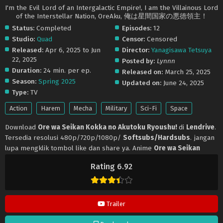
I'm the Evil Lord of an Intergalactic Empire!, I am the Villainous Lord
of the Interstellar Nation, OreAku, 俺は星間国家の悪徳領主！
Status:
Completed
Episodes:
12
Studio:
Quad
Censor:
Censored
Released:
Apr 6, 2025 to Jun
Director:
Yanagisawa Tetsuya
22, 2025
Posted by:
Lynnn
Duration:
24 min. per ep.
Released on:
March 25, 2025
Season:
Spring 2025
Updated on:
June 24, 2025
Type:
TV
Action
Harem
Mecha
Military
Sci-Fi
Space
Download
Ore wa Seikan Kokka no Akutoku Ryoushu!
di
Lendrive
.
Tersedia resolusi 480p/720p/1080p/
Softsubs/Hardsubs
. jangan
lupa mengklik tombol like dan share ya. Anime
Ore wa Seikan
Kokka no Akutoku Ryoushu!
selalu update di
Lendrive
. Jangan
Rating 6.92
lupa download update anime lainnya.
Trailer