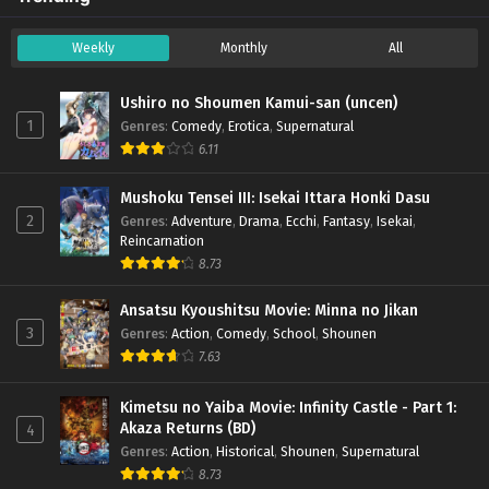
Weekly
Monthly
All
Ushiro no Shoumen Kamui-san (uncen)
1
Genres
:
Comedy
,
Erotica
,
Supernatural
6.11
Mushoku Tensei III: Isekai Ittara Honki Dasu
2
Genres
:
Adventure
,
Drama
,
Ecchi
,
Fantasy
,
Isekai
,
Reincarnation
8.73
Ansatsu Kyoushitsu Movie: Minna no Jikan
3
Genres
:
Action
,
Comedy
,
School
,
Shounen
7.63
Kimetsu no Yaiba Movie: Infinity Castle - Part 1:
Akaza Returns (BD)
4
Genres
:
Action
,
Historical
,
Shounen
,
Supernatural
8.73