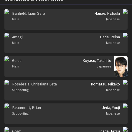
Banfield, Liam Sera
Hanae, Natsuki
Main
Japanese
Amagi
Ueda, Reina
Main
Japanese
Guide
Koyasu, Takehito
Main
Japanese
Rosebreia, Christiana Leta
Komatsu, Mikako
Supporting
Japanese
Beaumont, Brian
Ueda, Youji
Supporting
Japanese
Goaz
Inada, Tetsu