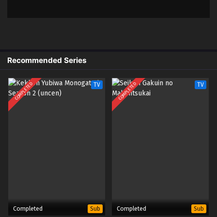
English
4
Ore wa Seikan Kokka no Akutoku
Sub
Ryoushu! – Ep 04 (Dual subs)
x265/HEVC Subtitle Indonesia &
English
Recommended Series
3
Ore wa Seikan Kokka no Akutoku
Sub
Ryoushu! – Ep 03 (Dual subs)
COMPLETED
COMPLETED
TV
TV
x265/HEVC Subtitle Indonesia &
English
2
Ore wa Seikan Kokka no Akutoku
Sub
Ryoushu! – Ep 02 (Dual subs)
x265/HEVC Subtitle Indonesia &
English
1
Ore wa Seikan Kokka no Akutoku
Sub
Ryoushu! – Ep 01 (Dual subs)
x265/HEVC Subtitle Indonesia &
English
Completed
Completed
Sub
Sub