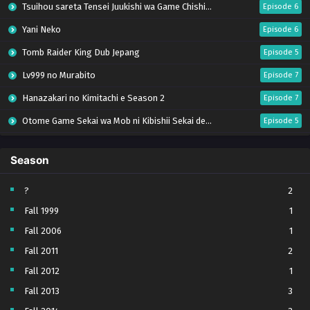
Tsuihou sareta Tensei Juukishi wa Game Chishiki de Musou suru
Episode 6
Yani Neko
Episode 6
Tomb Raider King Dub Jepang
Episode 5
Lv999 no Murabito
Episode 7
Hanazakari no Kimitachi e Season 2
Episode 7
Otome Game Sekai wa Mob ni Kibishii Sekai desu 2
Episode 5
Ibitte Konai Gibo to Gishi
Episode 5
Season
Heroine? Seijo? Iie, All Works Maid desu (Hokori)!
Episode 7
Youjo Senki S2
Episode 5
?
2
Fall 1999
1
Clevatess II: Majuu no Ou to Itsuwari no Yuusha Denshou
Episode 5
Fall 2006
1
Tefuda ga Oome no Victoria
Episode 5
Fall 2011
2
Yoroi Shin Den Samurai Troopers Part 2
Episode 5 (17)
Fall 2012
1
Sora wa Akai Kawa no Hotori
Episode 5
Fall 2013
3
Koukaku Kidoutai (The Ghost in the Shell)
Episode 5