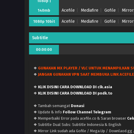
1080p |
Acefile
Mediafire
Gofile
Mirror
140mb
Acefile
Mediafire
Gofile
Mirror
1080p 10bit
Subtitle
00:00:00
❖
GUNAKAN MX PLAYER / VLC UNTUK MENAMPILKAN S
❖
JANGAN GUNAKAN VPN SAAT MEMBUKA LINK ACEFILE
❖
KLIK DISINI CARA DOWNLOAD DI clk.asia
❖
KLIK DISINI CARA DOWNLOAD DI pndk.to
❖ Tambah semangat
Donasi
❖ Update & Info
Follow Channel Telegram
❖ Memperbaiki Error pada acefile.co & Saran browser
Cek
❖ Subtitle Dual Subs: Subtitle Indonesia & English
❖ Mirror Link sudah ada Gofile / Mega.Up / Downlaod.gg /