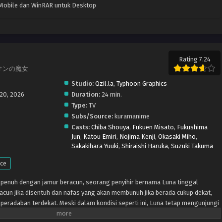
k Mobile dan WinRAR untuk Desktop
Rating 7.24
ピニオンの魔女
Studio:
Qzil.la
,
Typhoon Graphics
 20, 2026
Duration:
24 min.
Type:
TV
Subs/Source:
kuramanime
Casts:
Chiba Shouya
,
Fukuen Misato
,
Fukushima
Jun
,
Katou Emiri
,
Nojima Kenji
,
Okasaki Miho
,
Sakakihara Yuuki
,
Shiraishi Haruka
,
Suzuki Takuma
ce
 penuh dengan jamur beracun, seorang penyihir bernama Luna tinggal
racun jika disentuh dan nafas yang akan membunuh jika berada cukup dekat,
i peradaban terdekat. Meski dalam kondisi seperti ini, Luna tetap mengunjungi
an obat dan membeli buku baru untuk dibaca. Meskipun Luna tidak pernah