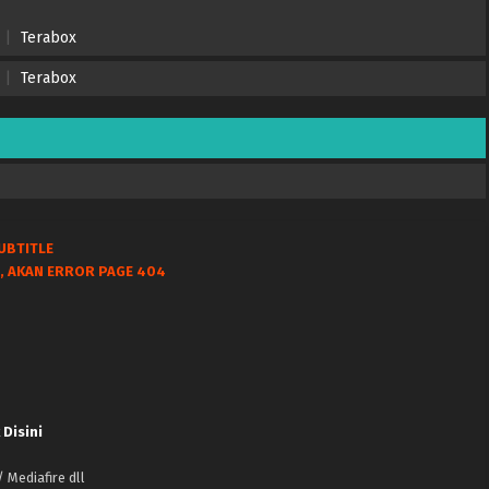
Terabox
Terabox
UBTITLE
, AKAN ERROR PAGE 404
 Disini
 Mediafire dll