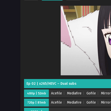
Ep 02 | x265/HEVC – Dual subs
Acefile
Mediafire
Gofile
Mirror
480p | 52mb
Acefile
Mediafire
Gofile
Mirror
720p | 81mb