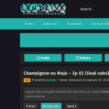
Home
Anime List
Bookmark
BD Hevc 10
❏ Senin
❐ Selasa
Champignon no Majo – Ep 02 (Dual subs)
Posted by
Lynnn
,
? views
, Released on
January 10, 202
Sub
jangan lupa mengklik tombol like dan share ya. Anime
Cham
anime lainnya.
Prev
All Episodes
Next