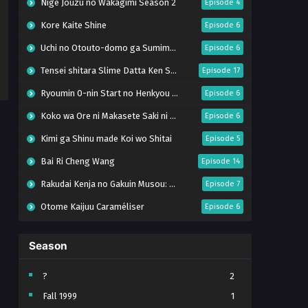
Nige Jouzu no Wakagimi Season 2
Episode 4
Kore Kaite Shine
Episode 6
Uchi no Otouto-domo ga Sumimasen
Episode 6
Tensei shitara Slime Datta Ken Season 4
Episode 17
Ryoumin 0-nin Start no Henkyou Ryoushu-sama
Episode 6
Koko wa Ore ni Makasete Saki ni Ike to Itte kara 10-nen ga Tattara Densetsu ni Natteita.
Episode 6
Kimi ga Shinu made Koi wo Shitai
Episode 5
Bai Ri Cheng Wang
Episode 14
Rakudai Kenja no Gakuin Musou: Nidome no Tensei, S-Rank Cheat Majutsushi Boukenroku
Episode 7
Otome Kaijuu Caraméliser
Episode 6
Mebius Dust
Episode 5
Season
Bungou Stray Dogs Wan! S2
Episode 6
BanG Dream! Yume∞Mita
Episode 8
?
2
Fall 1999
1
Super no Ura de Yani Suu Futari
Episode 5