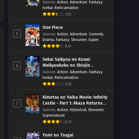
suru
Genres
:
Action
,
Adventure
,
Fantasy
,
Isekai
,
Reincarnation
7.02
One Piece
5
Genres
:
Action
,
Adventure
,
Comedy
,
Drama
,
Fantasy
,
Shounen
,
Super
Power
8.61
Sekai Saikyou no Kouei:
Meikyuukoku no Shinjin
6
Tansakusha
Genres
:
Action
,
Adventure
,
Fantasy
,
Isekai
,
Reincarnation
6.02
Kimetsu no Yaiba Movie: Infinity
Castle - Part 1: Akaza Returns
7
(BD)
Genres
:
Action
,
Historical
,
Shounen
,
Supernatural
8.73
Yomi no Tsugai