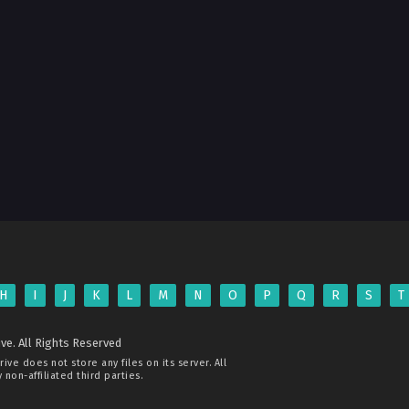
H
I
J
K
L
M
N
O
P
Q
R
S
T
ve. All Rights Reserved
rive
does not store any files on its server. All
non-affiliated third parties.