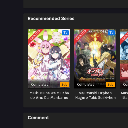
menyakiti penduduk kota mana pu
hitam di kerajaan yang diperinta
orang menerima obatnya dan beb
Recommended Series
meski terkadang hal itu berarti
COMPLETED
COMPLETED
COMPL
TV
TV
Completed
Completed
Co
Sub
Sub
Yuuki Yuuna wa Yuusha
Majutsushi Orphen
Mus
de Aru: Dai Mankai no
Hagure Tabi: Seiiki-hen
Itt
Shou – x265/HEVC
(Season 4)
Subtitle Indonesia
Comment