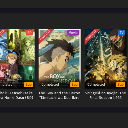
n, banyak yang takut bergaul dengannya, karena dia adalah penyihir kulit
h oleh penyihir kulit putih. Hanya mampu melihat dari kejauhan saat orang-
as berkomunikasi satu sama lain, Luna tertarik pada kehidupan mereka,
 menempatkan dirinya dalam bahaya.
ETED
COMPLETED
COMPLETED
BD
Movie
TV
mpleted
Completed
Completed
Sub
Sub
Sub
hoku Tensei: Isekai
The Boy and the Heron
Shingeki no Kyojin: The
ara Honki Dasu (BD)
“Kimitachi wa Dou Ikiru
Final Season h265
ka”
Subtitle Indonesia