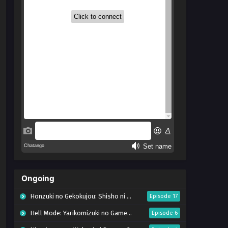
Ongoing
Honzuki no Gekokujou: Shisho ni Naru Tame ni wa Shudan wo Erandeiraremasen – Ryoushu no Youjo (Season 4)
Episode 17
Hell Mode: Yarikomizuki no Gamer wa Hai Settei no Isekai de Musou suru Season 2
Episode 6