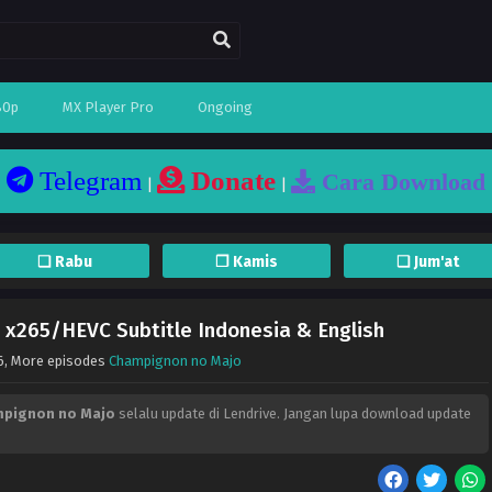
80p
MX Player Pro
Ongoing
Telegram
Donate
Cara Download
|
|
❏ Rabu
❐ Kamis
❏ Jum'at
 x265/HEVC Subtitle Indonesia & English
6
, More episodes
Champignon no Majo
pignon no Majo
selalu update di Lendrive. Jangan lupa download update