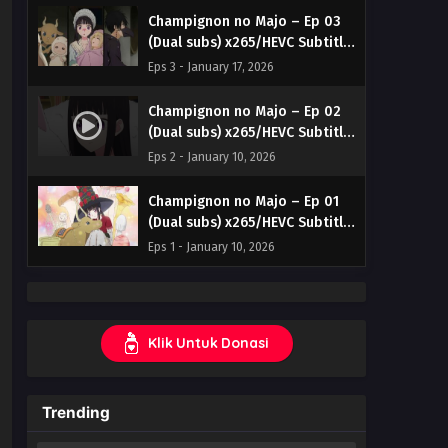
Champignon no Majo – Ep 03
(Dual subs) x265/HEVC Subtitle
Indonesia & English
Eps 3 - January 17, 2026
Champignon no Majo – Ep 02
(Dual subs) x265/HEVC Subtitle
Indonesia & English
Eps 2 - January 10, 2026
Champignon no Majo – Ep 01
(Dual subs) x265/HEVC Subtitle
Indonesia & English
Eps 1 - January 10, 2026
Klik Untuk Donasi
Trending