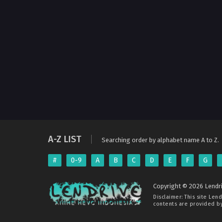
A-Z LIST
Searching order by alphabet name A to Z.
#
0-9
A
B
C
D
E
F
G
Copyright © 2026 Lendri
Disclaimer: This site
Lend
contents are provided by 