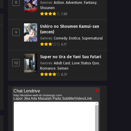
8
Genres
:
Action
,
Adventure
,
Fantasy
,
Shounen
7.98
Ushiro no Shoumen Kamui-san
(uncen)
9
Genres
:
Comedy
,
Erotica
,
Supernatural
6.11
Super no Ura de Yani Suu Futari
10
Genres
:
Adult Cast
,
Love Status Quo
,
Romance
,
Seinen
8.51