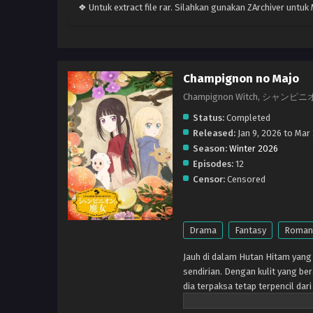
❖ Untuk extract file rar. Silahkan gunakan ZArchiver untu
Champignon no Majo
Champignon Witch, シャン
Status:
Completed
Released:
Jan 9, 2026 to Mar
Season:
Winter 2026
Episodes:
12
Censor:
Censored
Drama
Fantasy
Roman
Jauh di dalam Hutan Hitam yang
sendirian. Dengan kulit yang be
dia terpaksa tetap terpencil dar
kota terdekat untuk mengantark