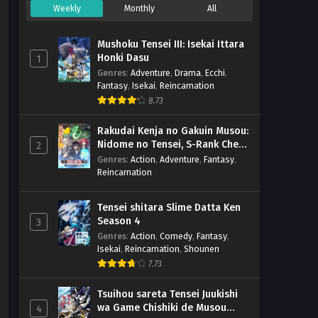
Weekly
Monthly
All
Mushoku Tensei III: Isekai Ittara
Honki Dasu
1
Genres
:
Adventure
,
Drama
,
Ecchi
,
Fantasy
,
Isekai
,
Reincarnation
8.73
Rakudai Kenja no Gakuin Musou:
Nidome no Tensei, S-Rank Cheat
2
Majutsushi Boukenroku
Genres
:
Action
,
Adventure
,
Fantasy
,
Reincarnation
Tensei shitara Slime Datta Ken
Season 4
3
Genres
:
Action
,
Comedy
,
Fantasy
,
Isekai
,
Reincarnation
,
Shounen
7.73
Tsuihou sareta Tensei Juukishi
wa Game Chishiki de Musou
4