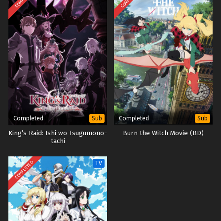
Completed
Completed
Sub
Sub
King’s Raid: Ishi wo Tsugumono-
Burn the Witch Movie (BD)
tachi
COMPLETED
TV