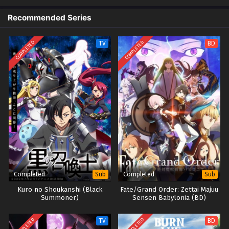
merencanakan ritual mereka sendiri. Tujuh puluh tahun kemudian,
mereka menggunakan kota Snowfield sebagai Tanah Suci untuk Perang
Recommended Series
Cawan mereka. Namun, mereka tidak berhasil meniru setiap aspek dari
ritual tersebut, sehingga hanya bertindak sebagai tiruan yang telah
COMPLETED
COMPLETED
TV
BD
kehilangan kelas Sabre dan memungkinkan pemanggilan Servant aneh
karena kaburnya definisi "pahlawan". Rohngall dan muridnya, Faldeus,
telah dikirim oleh Asosiasi Penyihir untuk menyelidiki kota dan keadaan
perang. Faldeus, seorang mata-mata organisasi AS, telah dikecam oleh
Rohngall saat dia tiba, meskipun mengetahui bahwa Rohngall adalah
boneka. Dia menyatakan bahwa Perang Cawan Suci mereka sedang
dalam pengembangan dan nyata, menyebabkan keributan di Menara Jam,
dan dia ingin "mengiklankan" proyek tersebut ke Asosiasi.
Completed
Completed
Sub
Sub
Kuro no Shoukanshi (Black
Fate/Grand Order: Zettai Majuu
Summoner)
Sensen Babylonia (BD)
COMPLETED
COMPLETED
TV
BD