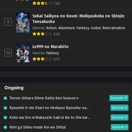
7.02
Sekai Saikyou no Kouei: Meikyuukoku no Shinjin
Tansakusha
9
Genres
:
Action
,
Adventure
,
Fantasy
,
Isekai
,
Reincarnation
6.02
Lv999 no Murabito
10
Genres
:
Fantasy
6.57
Ongoing
Tensei shitara Slime Datta Ken Season 4
Episode 17
Ryoumin 0-nin Start no Henkyou Ryoushu-sama
Episode 6
Koko wa Ore ni Makasete Saki ni Ike to Itte kara 10-nen ga Tattara Densetsu ni Natteita.
Episode 6
Kimi ga Shinu made Koi wo Shitai
Episode 5