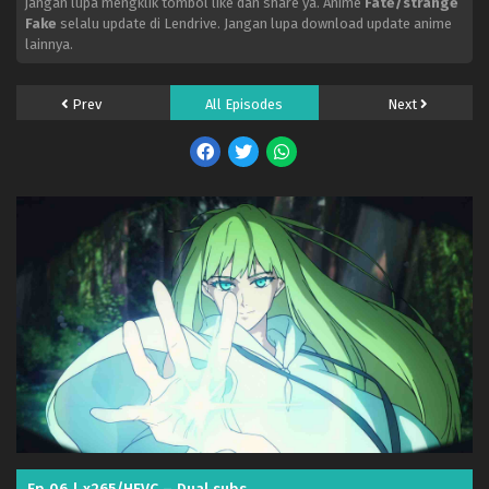
jangan lupa mengklik tombol like dan share ya. Anime
Fate/strange
Fake
selalu update di Lendrive. Jangan lupa download update anime
lainnya.
Prev
All Episodes
Next