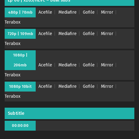
Ep 06 | x265/HEVC – Dual subs
Acefile
Mediafire
Gofile
Mirror
480p | 70mb
Terabox
Acefile
Mediafire
Gofile
Mirror
720p | 109mb
Terabox
1080p |
Acefile
Mediafire
Gofile
Mirror
206mb
Terabox
Acefile
Mediafire
Gofile
Mirror
1080p 10bit
Fate/strange Fake – (Batch 01-13) (Dual subs)
Terabox
x265/HEVC Subtitle Indonesia & English
Eps Batch - March 31, 2026
Subtitle
Fate/strange Fake – Ep 13 END (Dual subs)
00:00:00
x265/HEVC Subtitle Indonesia & English
Eps 13 END - March 29, 2026