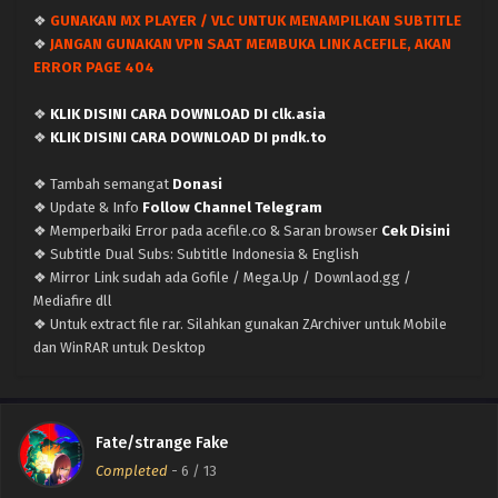
❖
GUNAKAN MX PLAYER / VLC UNTUK MENAMPILKAN SUBTITLE
Fate/strange Fake – Ep 12 (Dual subs)
❖
JANGAN GUNAKAN VPN SAAT MEMBUKA LINK ACEFILE, AKAN
x265/HEVC Subtitle Indonesia & English
ERROR PAGE 404
Eps 12 - March 22, 2026
❖
KLIK DISINI CARA DOWNLOAD DI clk.asia
Fate/strange Fake – Ep 11 (Dual subs)
❖
KLIK DISINI CARA DOWNLOAD DI pndk.to
x265/HEVC Subtitle Indonesia & English
❖ Tambah semangat
Donasi
Eps 11 - March 15, 2026
❖ Update & Info
Follow Channel Telegram
❖ Memperbaiki Error pada acefile.co & Saran browser
Cek Disini
Fate/strange Fake – Ep 10 (Dual subs)
❖ Subtitle Dual Subs: Subtitle Indonesia & English
x265/HEVC Subtitle Indonesia & English
❖ Mirror Link sudah ada Gofile / Mega.Up / Downlaod.gg /
Eps 10 - March 8, 2026
Mediafire dll
❖ Untuk extract file rar. Silahkan gunakan ZArchiver untuk Mobile
Fate/strange Fake – Ep 09 (Dual subs)
dan WinRAR untuk Desktop
x265/HEVC Subtitle Indonesia & English
Eps 9 - March 1, 2026
Fate/strange Fake – Ep 08 (Dual subs)
Fate/strange Fake
x265/HEVC Subtitle Indonesia & English
Completed
-
6
/ 13
Eps 8 - February 22, 2026