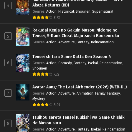
Akaza Returns (BD)
4
Genres
:
Action
,
Historical
,
Shounen
,
Supernatural
8.73
Rakudai Kenja no Gakuin Musou: Nidome no
Tensei, S-Rank Cheat Majutsushi Boukenroku
5
Genres
:
Action
,
Adventure
,
Fantasy
,
Reincarnation
Tensei shitara Slime Datta Ken Season 4
6
Genres
:
Action
,
Comedy
,
Fantasy
,
Isekai
,
Reincarnation
,
Shounen
7.73
Avatar Aang: The Last Airbender (2026) (WEB-DL)
7
Genres
:
Action
,
Adventure
,
Animation
,
Family
,
Fantasy
,
Mystery
8.01
Tsuihou sareta Tensei Juukishi wa Game Chishiki
de Musou suru
8
Genres
:
Action
,
Adventure
,
Fantasy
,
Isekai
,
Reincarnation