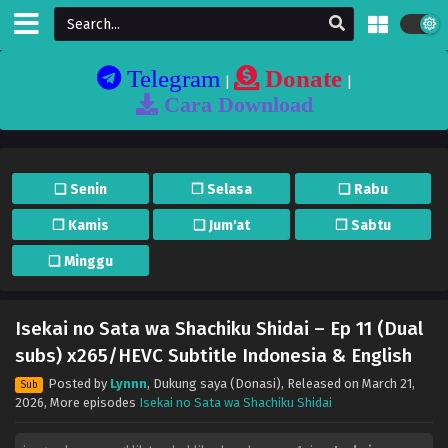
Telegram
Donate
|
|
Cara Download
❏ Senin
❐ Selasa
❏ Rabu
❐ Kamis
❏ Jum'at
❐ Sabtu
❏ Minggu
Isekai no Sata wa Shachiku Shidai – Ep 11 (Dual
subs) x265/HEVC Subtitle Indonesia & English
Posted by
Lynnn
,
Dukung saya (Donasi)
, Released on
March 21,
Sub
2026
, More episodes
Isekai no Sata wa Shachiku Shidai