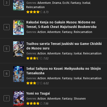
3
Genres
:
Adventure
,
Drama
,
Ecchi
,
Fantasy
,
Isekai
,
Reincarnation
8.73
Rakudai Kenja no Gakuin Musou: Nidome no
Tensei, S-Rank Cheat Majutsushi Boukenroku
4
Genres
:
Action
,
Adventure
,
Fantasy
,
Reincarnation
Tsuihou sareta Tensei Juukishi wa Game Chishiki
de Musou suru
5
Genres
:
Action
,
Adventure
,
Fantasy
,
Isekai
,
Reincarnation
7.02
Sekai Saikyou no Kouei: Meikyuukoku no Shinjin
Tansakusha
6
Genres
:
Action
,
Adventure
,
Fantasy
,
Isekai
,
Reincarnation
6.02
Yomi no Tsugai
7
Genres
:
Action
,
Adventure
,
Fantasy
,
Shounen
7.98