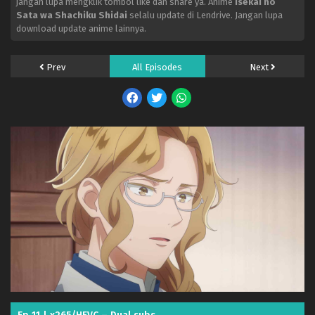
jangan lupa mengklik tombol like dan share ya. Anime
Isekai no
Sata wa Shachiku Shidai
selalu update di Lendrive. Jangan lupa
download update anime lainnya.
Prev
All Episodes
Next