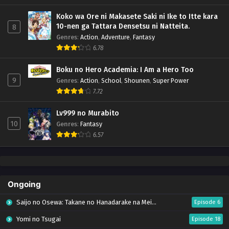
Koko wa Ore ni Makasete Saki ni Ike to Itte kara
10-nen ga Tattara Densetsu ni Natteita.
8
Genres
:
Action
,
Adventure
,
Fantasy
6.78
Boku no Hero Academia: I Am a Hero Too
9
Genres
:
Action
,
School
,
Shounen
,
Super Power
7.72
Lv999 no Murabito
10
Genres
:
Fantasy
6.57
Ongoing
Saijo no Osewa: Takane no Hanadarake na Meimonkou de, Gakuin Ichi no Ojousama
Episode 6
Yomi no Tsugai
Episode 18