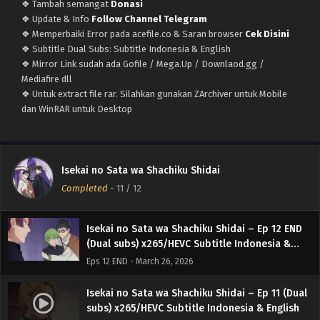
❖ Tambah semangat
Donasi
❖ Update & Info
Follow Channel Telegram
❖ Memperbaiki Error pada acefile.co & Saran browser
Cek Disini
❖ Subtitle Dual Subs: Subtitle Indonesia & English
❖ Mirror Link sudah ada Gofile / Mega.Up / Downlaod.gg /
Mediafire dll
❖ Untuk extract file rar. Silahkan gunakan ZArchiver untuk Mobile
dan WinRAR untuk Desktop
Isekai no Sata wa Shachiku Shidai – (Batch 01-
Isekai no Sata wa Shachiku Shidai
12) (Dual subs) x265/HEVC Subtitle Indonesia &
Completed
-
11
/ 12
English
Eps Batch - April 13, 2026
Isekai no Sata wa Shachiku Shidai – Ep 12 END
(Dual subs) x265/HEVC Subtitle Indonesia &
English
Eps 12 END - March 26, 2026
Isekai no Sata wa Shachiku Shidai – Ep 11 (Dual
subs) x265/HEVC Subtitle Indonesia & English