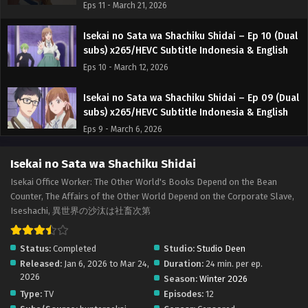
Eps 11 - March 21, 2026
Isekai no Sata wa Shachiku Shidai – Ep 10 (Dual
subs) x265/HEVC Subtitle Indonesia & English
Eps 10 - March 12, 2026
Isekai no Sata wa Shachiku Shidai – Ep 09 (Dual
subs) x265/HEVC Subtitle Indonesia & English
Eps 9 - March 6, 2026
Isekai no Sata wa Shachiku Shidai – Ep 08 (Dual
Isekai no Sata wa Shachiku Shidai
subs) x265/HEVC Subtitle Indonesia & English
Isekai Office Worker: The Other World's Books Depend on the Bean
Eps 8 - February 27, 2026
Counter, The Affairs of the Other World Depend on the Corporate Slave,
Iseshachi, 異世界の沙汰は社畜次第
Isekai no Sata wa Shachiku Shidai – Ep 07 (Dual
subs) x265/HEVC Subtitle Indonesia & English
Status:
Completed
Studio:
Studio Deen
Eps 7 - February 18, 2026
Released:
Jan 6, 2026 to Mar 24,
Duration:
24 min. per ep.
2026
Season:
Winter 2026
Isekai no Sata wa Shachiku Shidai – Ep 06 (Dual
Type:
TV
Episodes:
12
subs) x265/HEVC Subtitle Indonesia & English