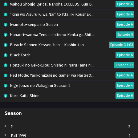
Mahou Shoujo Lyrical Nanoha EXCEEDS: Gun Blaze Vengeance
Episode 6
“Kimi wo Aisuru Ki wa Nai” to Itta Jiki Koushaku-sama ga Nazeka Dekiai shitekimasu
Episode 6
Iwamoto-senpai no Suisen
Episode 6
Hanaori-san wa Tensei shitemo Kenka ga Shitai
Episode 5
Bleach: Sennen Kessen-hen – Kashin-tan
Episode 3 (43)
Black Torch
Episode 6
Honzuki no Gekokujou: Shisho ni Naru Tame ni wa Shudan wo Erandeiraremasen – Ryoushu no Youjo (Season 4)
Episode 17
Hell Mode: Yarikomizuki no Gamer wa Hai Settei no Isekai de Musou suru Season 2
Episode 6
Nige Jouzu no Wakagimi Season 2
Episode 4
Kore Kaite Shine
Episode 6
Uchi no Otouto-domo ga Sumimasen
Episode 6
Season
Tensei shitara Slime Datta Ken Season 4
Episode 17
Ryoumin 0-nin Start no Henkyou Ryoushu-sama
Episode 6
?
2
Fall 1999
1
Koko wa Ore ni Makasete Saki ni Ike to Itte kara 10-nen ga Tattara Densetsu ni Natteita.
Episode 6