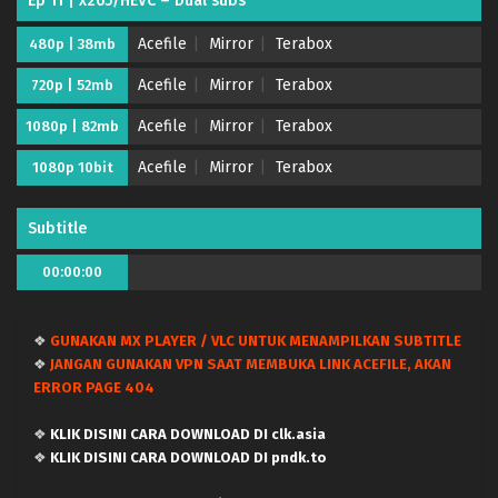
Ep 11 | x265/HEVC – Dual subs
Acefile
Mirror
Terabox
480p | 38mb
Acefile
Mirror
Terabox
720p | 52mb
Acefile
Mirror
Terabox
1080p | 82mb
Acefile
Mirror
Terabox
1080p 10bit
Subtitle
00:00:00
❖
GUNAKAN MX PLAYER / VLC UNTUK MENAMPILKAN SUBTITLE
❖
JANGAN GUNAKAN VPN SAAT MEMBUKA LINK ACEFILE, AKAN
ERROR PAGE 404
❖
KLIK DISINI CARA DOWNLOAD DI clk.asia
❖
KLIK DISINI CARA DOWNLOAD DI pndk.to