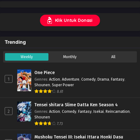
Klik Untuk Donasi
Trending
Weekly
Monthly
All
One Piece
1
Genres
:
Action
,
Adventure
,
Comedy
,
Drama
,
Fantasy
,
Shounen
,
Super Power
8.61
Tensei shitara Slime Datta Ken Season 4
2
Genres
:
Action
,
Comedy
,
Fantasy
,
Isekai
,
Reincarnation
,
Shounen
7.73
Mushoku Tensei III: Isekai Ittara Honki Dasu