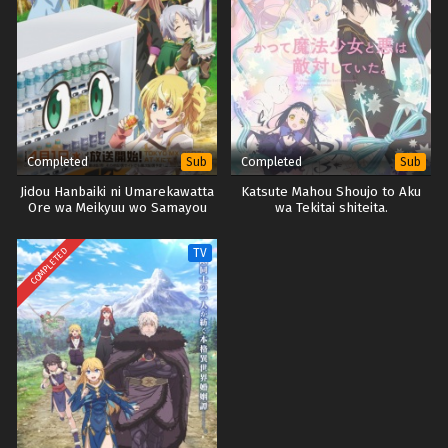
Completed
Completed
Sub
Sub
Jidou Hanbaiki ni Umarekawatta
Katsute Mahou Shoujo to Aku
Ore wa Meikyuu wo Samayou
wa Tekitai shiteita.
Season 3
COMPLETED
TV