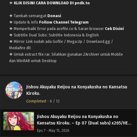
❖
KLIK DISINI CARA DOWNLOAD DI pndk.to
Jishou Akuyaku Reijou na Konyakusha no
Kansatsu Kiroku. – Ep 11 (Dual subs) x265/HEVC
❖ Tambah semangat
Donasi
Subtitle Indonesia & English
Eps 11 - June 13, 2026
❖ Update & Info
Follow Channel Telegram
❖ Memperbaiki Error pada acefile.co & Saran browser
Cek Disini
Jishou Akuyaku Reijou na Konyakusha no
❖ Subtitle Dual Subs: Subtitle Indonesia & English
Kansatsu Kiroku. – Ep 10 (Dual subs) x265/HEVC
❖ Mirror Link sudah ada Gofile / Mega.Up / Downlaod.gg /
Subtitle Indonesia & English
Mediafire dll
Eps 10 - June 5, 2026
❖ Untuk extract file rar. Silahkan gunakan ZArchiver untuk Mobile
dan WinRAR untuk Desktop
Jishou Akuyaku Reijou na Konyakusha no
Kansatsu Kiroku. – Ep 09 (Dual subs) x265/HEVC
Subtitle Indonesia & English
Eps 9 - May 29, 2026
Jishou Akuyaku Reijou na Konyakusha no Kansatsu
Jishou Akuyaku Reijou na Konyakusha no
Kiroku.
Kansatsu Kiroku. – Ep 08 (Dual subs) x265/HEVC
Completed
-
6
/ 12
Subtitle Indonesia & English
Eps 8 - May 22, 2026
Jishou Akuyaku Reijou na Konyakusha no
Kansatsu Kiroku. – Ep 07 (Dual subs) x265/HEVC
Subtitle Indonesia & English
Eps 7 - May 15, 2026