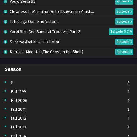
Youjo Senki S2
Episode 5
Clevatess II: Majuu no Ou to Itsuwari no Yuusha Denshou
Episode 5
Tefuda ga Oome no Victoria
Episode 5
Yoroi Shin Den Samurai Troopers Part 2
Episode 5 (17)
Sora wa Akai Kawa no Hotori
Episode 5
Koukaku Kidoutai (The Ghost in the Shell)
Episode 5
Mujikaku Seijo wa Kyou mo Muishiki ni Chikara wo Tare Nagasu
Episode 6
Season
Tai-Ari deshita. Ojousama wa Kakutou Game nante Shinai
Episode 5
World Is Dancing
Episode 6
?
2
Fall 1999
1
Bai Ri Cheng Wang
Episode 13
Fall 2006
1
Kabushikigaisha Magi-Lumière S2
Episode 5
Fall 2011
2
Toumei na Yoru ni Kakeru Kimi to, Me ni Mienai Koi wo Shita.
Episode 5
Fall 2012
1
Tenkou-saki no Seiso Karen na Bishoujo ga, Mukashi Danshi to Omotte Issho ni Asonda Osananajimi Datta Ken
Episode 5
Fall 2013
3
Suterare Seijo no Isekai Gohan Tabi: Kakure Skill de Camping Car wo Shoukan shimashita
Episode 5
Fall 2014
3