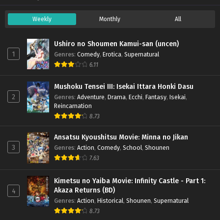
Weekly
Monthly
All
Ushiro no Shoumen Kamui-san (uncen)
1
Genres
:
Comedy
,
Erotica
,
Supernatural
6.11
Mushoku Tensei III: Isekai Ittara Honki Dasu
2
Genres
:
Adventure
,
Drama
,
Ecchi
,
Fantasy
,
Isekai
,
Reincarnation
8.73
Ansatsu Kyoushitsu Movie: Minna no Jikan
3
Genres
:
Action
,
Comedy
,
School
,
Shounen
7.63
Kimetsu no Yaiba Movie: Infinity Castle - Part 1:
Akaza Returns (BD)
4
Genres
:
Action
,
Historical
,
Shounen
,
Supernatural
8.73