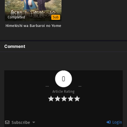
Completed
Sub
Himekishi wa Barbaroi no Yome
Comment
0
Article Rating
Login
Subscribe