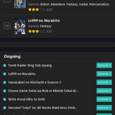
Genres
:
Action
,
Adventure
,
Fantasy
,
Isekai
,
Reincarnation
6.02
Lv999 no Murabito
10
Genres
:
Fantasy
6.57
Ongoing
Tomb Raider King Dub Jepang
Episode 5
Lv999 no Murabito
Episode 7
Hanazakari no Kimitachi e Season 2
Episode 7
Otome Game Sekai wa Mob ni Kibishii Sekai desu 2
Episode 5
Ibitte Konai Gibo to Gishi
Episode 5
Heroine? Seijo? Iie, All Works Maid desu (Hokori)!
Episode 7