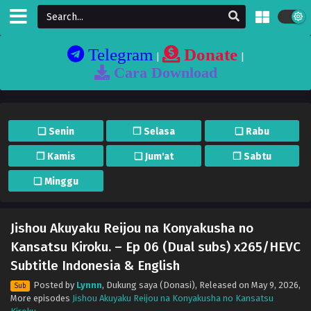
Telegram
Donate
|
|
Cara Download
❏ Senin
❐ Selasa
❏ Rabu
❐ Kamis
❏ Jum'at
❐ Sabtu
❏ Minggu
Jishou Akuyaku Reijou na Konyakusha no
Kansatsu Kiroku. – Ep 06 (Dual subs) x265/HEVC
Subtitle Indonesia & English
Posted by
Lynnn
,
Dukung saya (Donasi)
, Released on
May 9, 2026
,
Sub
More episodes
Jishou Akuyaku Reijou na Konyakusha no Kansatsu