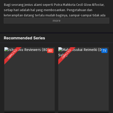
Bagi seorang jenius alami seperti Putra Mahkota Cecil Glow Alfostar,
setiap hari adalah hal yang membosankan. Pengetahuan dan
Jishou Akuyaku Reijou na Konyakusha no
keterampilan datang terlalu mudah baginya, sampai-sampai tidak ada
Kansatsu Kiroku. – Ep 03 (Dual subs) x265/HEVC
yang bisa memikat minatnya. Namun, hal ini berubah ketika dia bertemu
Subtitle Indonesia & English
Eps 3 - April 18, 2026
seseorang yang selalu mengkhianati ekspektasinya—tunangannya dan
mengaku sebagai penjahat, Bertia Evil Nochesse. Bertia menyatakan
Jishou Akuyaku Reijou na Konyakusha no
bahwa dunia ini adalah sebuah "permainan otome". Dia telah terlahir
Recommended Series
Kansatsu Kiroku. – Ep 02 (Dual subs) x265/HEVC
kembali sebagai penjahat, dan merupakan tugasnya untuk menghalangi
Subtitle Indonesia & English
Eps 2 - April 11, 2026
hubungan antara Cecil dan sang pahlawan wanita. Tidak pernah
COMPLETED
COMPLETED
BD
TV
menghindar dari nasib, dia dengan penuh semangat mengambil peran
Jishou Akuyaku Reijou na Konyakusha no
jahatnya... dengan hasil yang beragam. Meskipun dia tidak menyadarinya,
Kansatsu Kiroku. – Ep 01 (Dual subs) x265/HEVC
"perbuatan jahat" Bertia selalu terlihat tulus dan baik. Akhirnya terbebas
Subtitle Indonesia & English
Eps 1 - April 4, 2026
dari kesedihannya, tidak pernah ada hari yang membosankan bagi Cecil
saat dia mengamati tunangannya yang tanpa sadar baik hati.