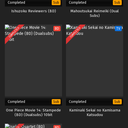
Completed
Completed
Sub
Sub
Ishuzoku Reviewers (BD)
Mahoutsukai Reimeiki (Dual
Subs)
COMPLETED
COMPLETED
BD
TV
Completed
Completed
Sub
Sub
One Piece Movie 14: Stampede
Kaminaki Sekai no Kamisama
(BD) (Dualsubs) 10bit
Katsudou
BD