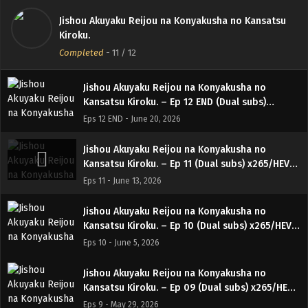
Jishou Akuyaku Reijou na Konyakusha no Kansatsu
Jishou Akuyaku Reijou na Konyakusha no
Kiroku.
Kansatsu Kiroku. – (Batch 01-12) (Dual subs)
Completed
-
11
/ 12
x265/HEVC Subtitle Indonesia & English
Eps Batch - June 22, 2026
Jishou Akuyaku Reijou na Konyakusha no
Kansatsu Kiroku. – Ep 12 END (Dual subs)
x265/HEVC Subtitle Indonesia & English
Eps 12 END - June 20, 2026
Jishou Akuyaku Reijou na Konyakusha no
Kansatsu Kiroku. – Ep 11 (Dual subs) x265/HEVC
Subtitle Indonesia & English
Eps 11 - June 13, 2026
Jishou Akuyaku Reijou na Konyakusha no
Kansatsu Kiroku. – Ep 10 (Dual subs) x265/HEVC
Subtitle Indonesia & English
Eps 10 - June 5, 2026
Jishou Akuyaku Reijou na Konyakusha no
Kansatsu Kiroku. – Ep 09 (Dual subs) x265/HEVC
Subtitle Indonesia & English
Eps 9 - May 29, 2026