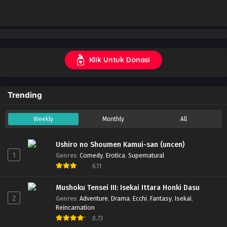
Klik Untuk Donasi
Trending
Weekly
Monthly
All
Ushiro no Shoumen Kamui-san (uncen)
1
Genres
:
Comedy
,
Erotica
,
Supernatural
6.11
Mushoku Tensei III: Isekai Ittara Honki Dasu
2
Genres
:
Adventure
,
Drama
,
Ecchi
,
Fantasy
,
Isekai
,
Reincarnation
8.73