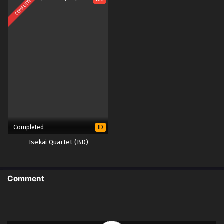
COMPLETED
Completed
ID
Isekai Quartet (BD)
Comment