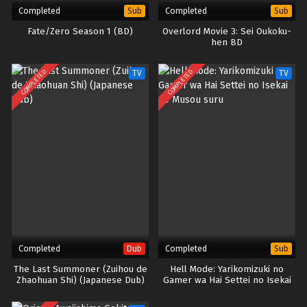
Completed
Completed
Sub
Sub
Fate/Zero Season 1 (BD)
Overlord Movie 3: Sei Oukoku-
hen BD
COMPLETED
COMPLETED
TV
TV
Completed
Completed
Dub
Sub
The Last Summoner (Zuihou de
Hell Mode: Yarikomizuki no
Zhaohuan Shi) (Japanese Dub)
Gamer wa Hai Settei no Isekai
de Musou suru