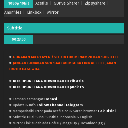
Acefile
GDrive Sharer
Zippyshare
1080p 10bit
Anonfiles
Linkbox
Mirror
Subtitle
00:23:50
❖
GUNAKAN MX PLAYER / VLC UNTUK MENAMPILKAN SUBTITLE
❖
JANGAN GUNAKAN VPN SAAT MEMBUKA LINK ACEFILE, AKAN
ERROR PAGE 404
❖
KLIK DISINI CARA DOWNLOAD DI clk.asia
Tensei shitara Ken Deshita – (Batch 01-12) (Dual
❖
KLIK DISINI CARA DOWNLOAD DI pndk.to
subs) x265/HEVC Subtitle Indonesia & English
❖ Tambah semangat
Donasi
Eps Batch (END) - December 15, 2022
❖ Update & Info
Follow Channel Telegram
❖ Memperbaiki Error pada acefile.co & Saran browser
Cek Disini
Tensei shitara Ken Deshita – Ep 12 END (Dual
❖ Subtitle Dual Subs: Subtitle Indonesia & English
Subs) x265/HEVC Subtitle Indonesia & English
❖ Mirror Link sudah ada Gofile / Mega.Up / Downlaod.gg /
Eps 12 (END) - December 15, 2022