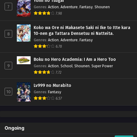
Yomi no Tsugai
7
Genres
:
Action
,
Adventure
,
Fantasy
,
Shounen
7.98
Koko wa Ore ni Makasete Saki ni Ike to Itte kara
10-nen ga Tattara Densetsu ni Natteita.
8
Genres
:
Action
,
Adventure
,
Fantasy
6.78
Boku no Hero Academia: I Am a Hero Too
9
Genres
:
Action
,
School
,
Shounen
,
Super Power
7.72
Lv999 no Murabito
10
Genres
:
Fantasy
6.57
Ongoing