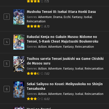
7.73
Mushoku Tensei III: Isekai Ittara Honki Dasu
3
Genres
:
Adventure
,
Drama
,
Ecchi
,
Fantasy
,
Isekai
,
Reincarnation
8.73
Rakudai Kenja no Gakuin Musou: Nidome no
Tensei, S-Rank Cheat Majutsushi Boukenroku
4
Genres
:
Action
,
Adventure
,
Fantasy
,
Reincarnation
Tsuihou sareta Tensei Juukishi wa Game Chishiki
de Musou suru
5
Genres
:
Action
,
Adventure
,
Fantasy
,
Isekai
,
Reincarnation
7.02
Sekai Saikyou no Kouei: Meikyuukoku no Shinjin
Tansakusha
6
Genres
:
Action
,
Adventure
,
Fantasy
,
Isekai
,
Reincarnation
6.02