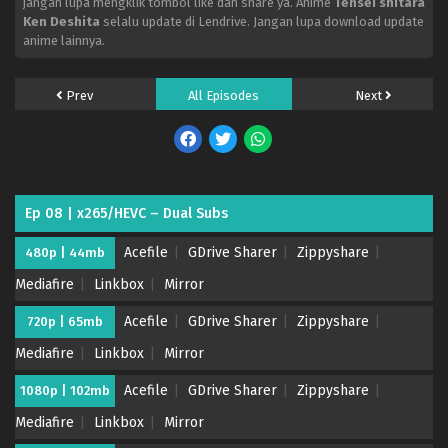
jangan lupa mengklik tombol like dan share ya. Anime
Tensei shitara
Ken Deshita
selalu update di Lendrive. Jangan lupa download update
anime lainnya.
Prev
All Episodes
Next
Ep 08 | x265/HEVC – Dual Subs
Acefile
GDrive Sharer
Zippyshare
480p | 44mb
Mediafire
Linkbox
Mirror
Acefile
GDrive Sharer
Zippyshare
720p | 65mb
Mediafire
Linkbox
Mirror
Acefile
GDrive Sharer
Zippyshare
1080p | 102mb
Mediafire
Linkbox
Mirror