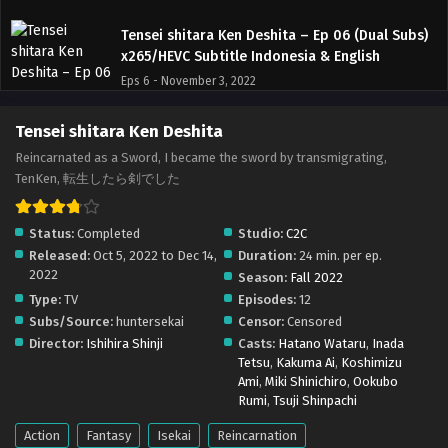
Tensei shitara Ken Deshita – Ep 06 (Dual Subs)
x265/HEVC Subtitle Indonesia & English
Eps 6 - November 3, 2022
Tensei shitara Ken Deshita – Ep 05 (Dual Subs)
Tensei shitara Ken Deshita
x265/HEVC Subtitle Indonesia & English
Reincarnated as a Sword, I became the sword by transmigrating,
Eps 5 - October 27, 2022
TenKen, 転生したら剣でした
Tensei shitara Ken Deshita – Ep 04 (Dual Subs)
Status:
Completed
Studio:
C2C
x265/HEVC Subtitle Indonesia & English
Released:
Oct 5, 2022 to Dec 14,
Duration:
24 min. per ep.
Eps 4 - October 20, 2022
2022
Season:
Fall 2022
Type:
TV
Episodes:
12
Tensei shitara Ken Deshita – Ep 03 (Dual Subs)
Subs/Source:
huntersekai
Censor:
Censored
x265/HEVC Subtitle Indonesia & English
Director:
Ishihira Shinji
Casts:
Hatano Wataru
,
Inada
Eps 3 - October 13, 2022
Tetsu
,
Kakuma Ai
,
Koshimizu
Ami
,
Miki Shinichiro
,
Ookubo
Tensei shitara Ken Deshita – Ep 02 (Dual Subs)
Rumi
,
Tsuji Shinpachi
x265/HEVC Subtitle Indonesia & English
Action
Fantasy
Isekai
Reincarnation
Eps 2 - October 6, 2022