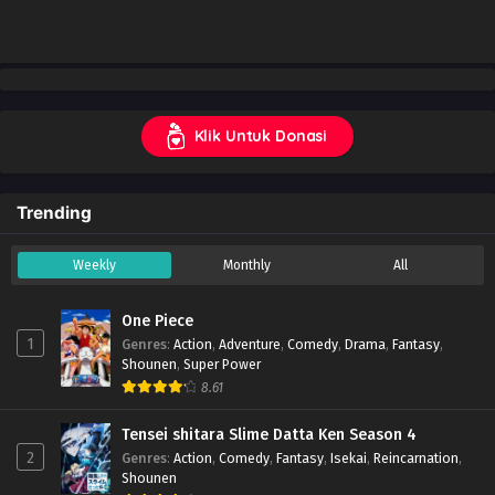
Klik Untuk Donasi
Trending
Weekly
Monthly
All
One Piece
1
Genres
:
Action
,
Adventure
,
Comedy
,
Drama
,
Fantasy
,
Shounen
,
Super Power
8.61
Tensei shitara Slime Datta Ken Season 4
2
Genres
:
Action
,
Comedy
,
Fantasy
,
Isekai
,
Reincarnation
,
Shounen