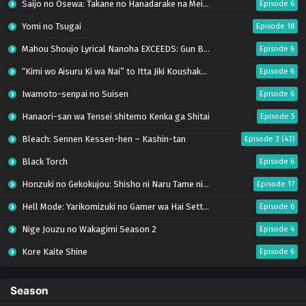
Saijo no Osewa: Takane no Hanadarake na Meimonkou de, Gakuin Ichi no Ojousama
Episode 6
Yomi no Tsugai
Episode 18
Mahou Shoujo Lyrical Nanoha EXCEEDS: Gun Blaze Vengeance
Episode 6
“Kimi wo Aisuru Ki wa Nai” to Itta Jiki Koushaku-sama ga Nazeka Dekiai shitekimasu
Episode 6
Iwamoto-senpai no Suisen
Episode 6
Hanaori-san wa Tensei shitemo Kenka ga Shitai
Episode 5
Bleach: Sennen Kessen-hen – Kashin-tan
Episode 3 (43)
Black Torch
Episode 6
Honzuki no Gekokujou: Shisho ni Naru Tame ni wa Shudan wo Erandeiraremasen – Ryoushu no Youjo (Season 4)
Episode 17
Hell Mode: Yarikomizuki no Gamer wa Hai Settei no Isekai de Musou suru Season 2
Episode 6
Nige Jouzu no Wakagimi Season 2
Episode 4
Kore Kaite Shine
Episode 6
Uchi no Otouto-domo ga Sumimasen
Episode 6
Season
Tensei shitara Slime Datta Ken Season 4
Episode 17