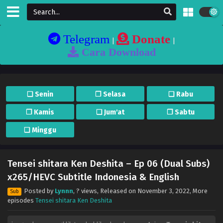
Telegram
Donate
|
|
Cara Download
❏ Senin
❐ Selasa
❏ Rabu
❐ Kamis
❏ Jum'at
❐ Sabtu
❏ Minggu
Tensei shitara Ken Deshita – Ep 06 (Dual Subs)
x265/HEVC Subtitle Indonesia & English
Posted by
Lynnn
,
? views
, Released on
November 3, 2022
, More
Sub
episodes
Tensei shitara Ken Deshita