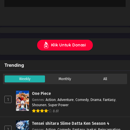
Klik Untuk Donasi
Trending
Weekly
Monthly
All
One Piece
1
Genres
:
Action
,
Adventure
,
Comedy
,
Drama
,
Fantasy
,
Shounen
,
Super Power
8.61
Tensei shitara Slime Datta Ken Season 4
2
Genres
:
Action
,
Comedy
,
Fantasy
,
Isekai
,
Reincarnation
,