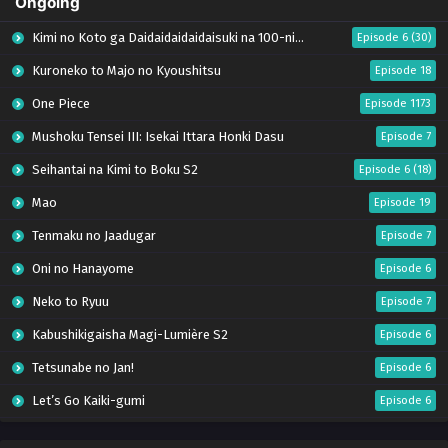
Ongoing
Kimi no Koto ga Daidaidaidaidaisuki na 100-nin no Kanojo Season 3
Episode 6 (30)
Kuroneko to Majo no Kyoushitsu
Episode 18
One Piece
Episode 1173
Mushoku Tensei III: Isekai Ittara Honki Dasu
Episode 7
Seihantai na Kimi to Boku S2
Episode 6 (18)
Mao
Episode 19
Tenmaku no Jaadugar
Episode 7
Oni no Hanayome
Episode 6
Neko to Ryuu
Episode 7
Kabushikigaisha Magi-Lumière S2
Episode 6
Tetsunabe no Jan!
Episode 6
Let’s Go Kaiki-gumi
Episode 6
Saijo no Osewa: Takane no Hanadarake na Meimonkou de, Gakuin Ichi no Ojousama
Episode 6