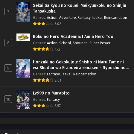
Sekai Saikyou no Kouei: Meikyuukoku no Shinjin
Tansakusha
7
Genres
:
Action
,
Adventure
,
Fantasy
,
Isekai
,
Reincarnation
6.02
Boku no Hero Academia: I Am a Hero Too
8
Genres
:
Action
,
School
,
Shounen
,
Super Power
7.72
Honzuki no Gekokujou: Shisho ni Naru Tame ni
wa Shudan wo Erandeiraremasen - Ryoushu no
9
Youjo (Season 4)
Genres
:
Fantasy
,
Isekai
,
Reincarnation
8.01
Lv999 no Murabito
10
Genres
:
Fantasy
6.57