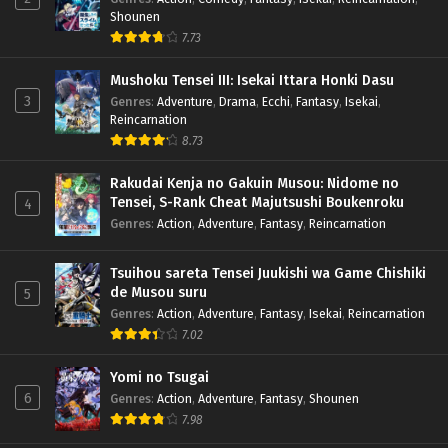
Shounen
7.73
Mushoku Tensei III: Isekai Ittara Honki Dasu
3
Genres
:
Adventure
,
Drama
,
Ecchi
,
Fantasy
,
Isekai
,
Reincarnation
8.73
Rakudai Kenja no Gakuin Musou: Nidome no
Tensei, S-Rank Cheat Majutsushi Boukenroku
4
Genres
:
Action
,
Adventure
,
Fantasy
,
Reincarnation
Tsuihou sareta Tensei Juukishi wa Game Chishiki
de Musou suru
5
Genres
:
Action
,
Adventure
,
Fantasy
,
Isekai
,
Reincarnation
7.02
Yomi no Tsugai
6
Genres
:
Action
,
Adventure
,
Fantasy
,
Shounen
7.98