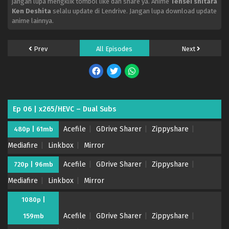
jangan lupa mengklik tombol like dan share ya. Anime
Tensei shitara
Ken Deshita
selalu update di Lendrive. Jangan lupa download update
anime lainnya.
Prev
All Episodes
Next
Ep 06 | x265/HEVC – Dual Subs
Acefile
GDrive Sharer
Zippyshare
480p | 61mb
Mediafire
Linkbox
Mirror
Acefile
GDrive Sharer
Zippyshare
720p | 96mb
Mediafire
Linkbox
Mirror
1080p |
Acefile
GDrive Sharer
Zippyshare
159mb