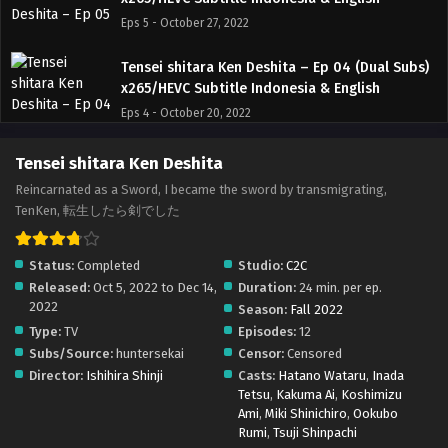
Eps 5 - October 27, 2022
Tensei shitara Ken Deshita – Ep 04 (Dual Subs)
x265/HEVC Subtitle Indonesia & English
Eps 4 - October 20, 2022
Tensei shitara Ken Deshita – Ep 03 (Dual Subs)
Tensei shitara Ken Deshita
x265/HEVC Subtitle Indonesia & English
Reincarnated as a Sword, I became the sword by transmigrating,
Eps 3 - October 13, 2022
TenKen, 転生したら剣でした
Tensei shitara Ken Deshita – Ep 02 (Dual Subs)
Status:
Completed
Studio:
C2C
x265/HEVC Subtitle Indonesia & English
Released:
Oct 5, 2022 to Dec 14,
Duration:
24 min. per ep.
Eps 2 - October 6, 2022
2022
Season:
Fall 2022
Type:
TV
Episodes:
12
Tensei shitara Ken Deshita – Ep 01 (Dual Subs)
Subs/Source:
huntersekai
Censor:
Censored
x265/HEVC Subtitle Indonesia & English
Director:
Ishihira Shinji
Casts:
Hatano Wataru
,
Inada
Eps 1 update - September 30, 2022
Tetsu
,
Kakuma Ai
,
Koshimizu
Ami
,
Miki Shinichiro
,
Ookubo
Tensei shitara Ken Deshita – Ep 01 x265/HEVC
Rumi
,
Tsuji Shinpachi