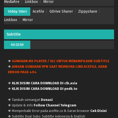
Mediafire
Linkbox
Mirror
Acefile
GDrive Sharer
Zippyshare
1080p 10bit
Linkbox
Mirror
Subtitle
Tensei shitara Ken Deshita – (Batch 01-12) (Dual
00:23:50
subs) x265/HEVC Subtitle Indonesia & English
Eps Batch (END) - December 15, 2022
❖
GUNAKAN MX PLAYER / VLC UNTUK MENAMPILKAN SUBTITLE
Tensei shitara Ken Deshita – Ep 12 END (Dual
❖
JANGAN GUNAKAN VPN SAAT MEMBUKA LINK ACEFILE, AKAN
Subs) x265/HEVC Subtitle Indonesia & English
ERROR PAGE 404
Eps 12 (END) - December 15, 2022
❖
KLIK DISINI CARA DOWNLOAD DI clk.asia
Tensei shitara Ken Deshita – Ep 11 (Dual Subs)
❖
KLIK DISINI CARA DOWNLOAD DI pndk.to
x265/HEVC Subtitle Indonesia & English
❖ Tambah semangat
Donasi
Eps 11 - December 8, 2022
❖ Update & Info
Follow Channel Telegram
❖ Memperbaiki Error pada acefile.co & Saran browser
Cek Disini
Tensei shitara Ken Deshita – Ep 10 (Dual Subs)
❖ Subtitle Dual Subs: Subtitle Indonesia & English
x265/HEVC Subtitle Indonesia & English