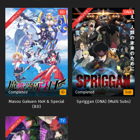
COMPLETED
COMPLETED
BD
ONA
Completed
Completed
ID
Sub
Masou Gakuen HxH & Special
Spriggan (ONA) (Multi Subs)
(BD)
COMPLETED
TV