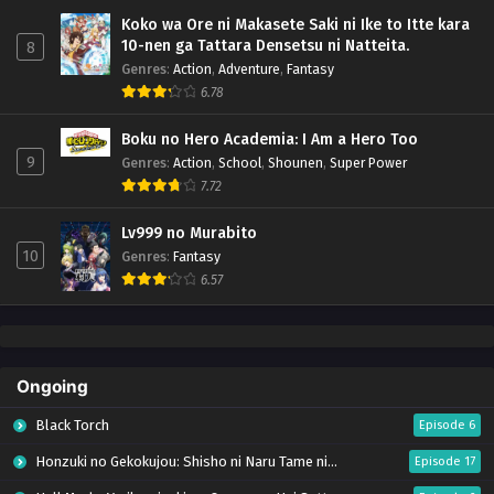
Koko wa Ore ni Makasete Saki ni Ike to Itte kara
10-nen ga Tattara Densetsu ni Natteita.
8
Genres
:
Action
,
Adventure
,
Fantasy
6.78
Boku no Hero Academia: I Am a Hero Too
9
Genres
:
Action
,
School
,
Shounen
,
Super Power
7.72
Lv999 no Murabito
10
Genres
:
Fantasy
6.57
Ongoing
Black Torch
Episode 6
Honzuki no Gekokujou: Shisho ni Naru Tame ni wa Shudan wo Erandeiraremasen – Ryoushu no Youjo (Season 4)
Episode 17