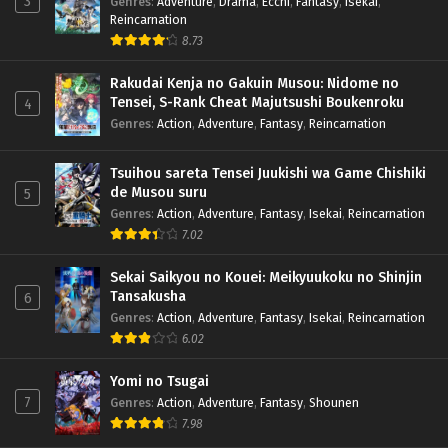
3
Genres
:
Adventure
,
Drama
,
Ecchi
,
Fantasy
,
Isekai
,
Reincarnation
8.73
Rakudai Kenja no Gakuin Musou: Nidome no
Tensei, S-Rank Cheat Majutsushi Boukenroku
4
Genres
:
Action
,
Adventure
,
Fantasy
,
Reincarnation
Tsuihou sareta Tensei Juukishi wa Game Chishiki
de Musou suru
5
Genres
:
Action
,
Adventure
,
Fantasy
,
Isekai
,
Reincarnation
7.02
Sekai Saikyou no Kouei: Meikyuukoku no Shinjin
Tansakusha
6
Genres
:
Action
,
Adventure
,
Fantasy
,
Isekai
,
Reincarnation
6.02
Yomi no Tsugai
7
Genres
:
Action
,
Adventure
,
Fantasy
,
Shounen
7.98