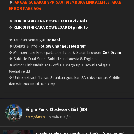
❖
JANGAN GUNAKAN VPN SAAT MEMBUKA LINK ACEFILE, AKAN
ERROR PAGE 404
❖
KLIK DISINI CARA DOWNLOAD DI clk.asia
❖
KLIK DISINI CARA DOWNLOAD DI pndk.to
❖ Tambah semangat
Donasi
❖ Update & Info
Follow Channel Telegram
❖ Memperbaiki Error pada acefile.co & Saran browser
Cek Disini
❖ Subtitle Dual Subs: Subtitle Indonesia & English
❖ Mirror Link sudah ada Gofile / Mega.Up / Downlaod.gg /
Mediafire dll
❖ Untuk extract file rar. Silahkan gunakan ZArchiver untuk Mobile
dan WinRAR untuk Desktop
Virgin Punk: Clockwork Girl (BD)
Completed
-
Movie BD
/ 1