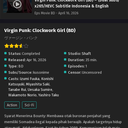
Virgin Punk: Clockwork Girl (BD) – (Dual subs)
x265/HEVC Subtitle Indonesia & English
Eps Movie BD - April 16, 2026
Virgin Punk: Clockwork Girl (BD)
ヴァージン・パンク
Status:
Completed
Studio:
Shaft
Released:
Apr 16, 2026
Duration:
35 min.
Type:
BD
Episodes:
1
Subs/Source:
kusonime
Censor:
Uncensored
Casts:
Izumi Fuuka
,
Konishi
Katsuyuki
,
Miyashita Saki
,
Tanabe Rui
,
Uesaka Sumire
,
Wakamoto Norio
,
Yashiro Taku
Action
Sci-Fi
Syarat Menerima Bounty: Membawa otak buronan penjahat yang
memiliki Somadea ilegal kepada pihak berwajib. Apakah targetnya hidup
atau mati...tidak relevan. Saat itu tahun 2099. Kemanusiaan telah maju,