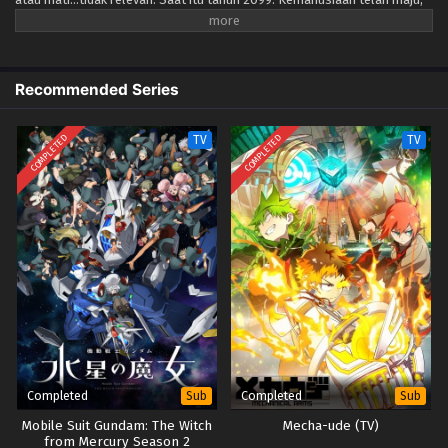
mengatasi segala cedera dan penyakit dengan pengembangan
Teknologi Medis Android "Somadea." Namun seiring dengan
berkembangnya Somadea, kejahatan penyalahgunaan teknologi
tersebut meningkat pesat. Somadea memberikan kemampuan fisik yang
Recommended Series
jauh lebih unggul daripada darah dan daging normal, dan dengan
memodifikasinya secara ilegal, Somadea dapat disalahgunakan untuk
COMPLETED
COMPLETED
TV
TV
tujuan kriminal. Untuk menangani kejahatan Somadea ini, pemerintah
membentuk Sistem Bounty Hunter. Warga sipil yang terdaftar sebagai
pemburu hadiah diizinkan untuk membunuh pengguna ilegal Somadea
yang ditetapkan sebagai buronan oleh polisi. Sebagai imbalannya,
mereka diberi hadiah uang hadiah dalam jumlah besar. Di dunia yang tak
kenal ampun ini, Ubu Kamigori mencari nafkah dengan memburu
penjahat sebagai pemburu hadiah. Namun suatu hari, ketika dia pulang
kerja, dia menemukan pria yang memiliki sejarah buruk bersamanya
menunggu di sana—Tn. Keanggunan. Maka nasibnya mulai terungkap.
Kisah yang dijalin oleh gadis mekanik dan aroma asap mesiu, aksi
menegangkan ini dimulai!
Completed
Completed
Sub
Sub
Mobile Suit Gundam: The Witch
Mecha-ude (TV)
from Mercury Season 2