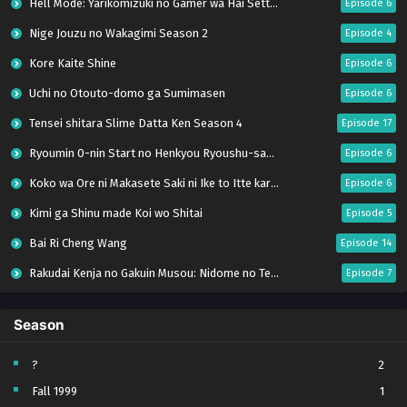
Hell Mode: Yarikomizuki no Gamer wa Hai Settei no Isekai de Musou suru Season 2
Episode 6
Nige Jouzu no Wakagimi Season 2
Episode 4
Kore Kaite Shine
Episode 6
Uchi no Otouto-domo ga Sumimasen
Episode 6
Tensei shitara Slime Datta Ken Season 4
Episode 17
Ryoumin 0-nin Start no Henkyou Ryoushu-sama
Episode 6
Koko wa Ore ni Makasete Saki ni Ike to Itte kara 10-nen ga Tattara Densetsu ni Natteita.
Episode 6
Kimi ga Shinu made Koi wo Shitai
Episode 5
Bai Ri Cheng Wang
Episode 14
Rakudai Kenja no Gakuin Musou: Nidome no Tensei, S-Rank Cheat Majutsushi Boukenroku
Episode 7
Otome Kaijuu Caraméliser
Episode 6
Season
Mebius Dust
Episode 5
Bungou Stray Dogs Wan! S2
Episode 6
?
2
Fall 1999
1
BanG Dream! Yume∞Mita
Episode 8