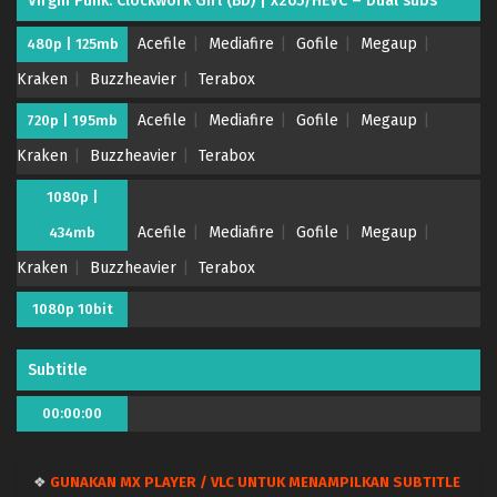
Virgin Punk: Clockwork Girl (BD) | x265/HEVC – Dual subs
Acefile
Mediafire
Gofile
Megaup
480p | 125mb
Kraken
Buzzheavier
Terabox
Acefile
Mediafire
Gofile
Megaup
720p | 195mb
Kraken
Buzzheavier
Terabox
1080p |
Acefile
Mediafire
Gofile
Megaup
434mb
Kraken
Buzzheavier
Terabox
1080p 10bit
Subtitle
00:00:00
❖
GUNAKAN MX PLAYER / VLC UNTUK MENAMPILKAN SUBTITLE