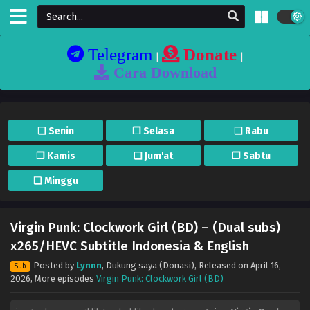
Telegram
Donate
|
|
Cara Download
❏ Senin
❐ Selasa
❏ Rabu
❐ Kamis
❏ Jum'at
❐ Sabtu
❏ Minggu
Virgin Punk: Clockwork Girl (BD) – (Dual subs)
x265/HEVC Subtitle Indonesia & English
Posted by
Lynnn
,
Dukung saya (Donasi)
, Released on
April 16,
Sub
2026
, More episodes
Virgin Punk: Clockwork Girl (BD)