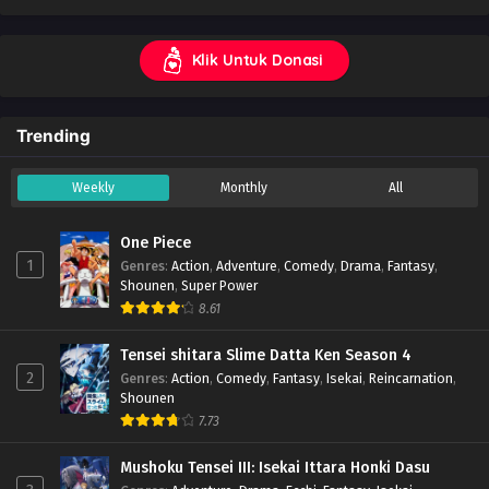
Klik Untuk Donasi
Trending
Weekly
Monthly
All
One Piece
1
Genres
:
Action
,
Adventure
,
Comedy
,
Drama
,
Fantasy
,
Shounen
,
Super Power
8.61
Tensei shitara Slime Datta Ken Season 4
2
Genres
:
Action
,
Comedy
,
Fantasy
,
Isekai
,
Reincarnation
,
Shounen
7.73
Mushoku Tensei III: Isekai Ittara Honki Dasu