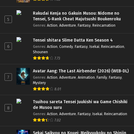
Rakudai Kenja no Gakuin Musou: Nidome no
Tensei, S-Rank Cheat Majutsushi Boukenroku
5
Genres
:
Action
,
Adventure
,
Fantasy
,
Reincarnation
Tensei shitara Slime Datta Ken Season 4
6
Genres
:
Action
,
Comedy
,
Fantasy
,
Isekai
,
Reincarnation
,
Shounen
7.73
Avatar Aang: The Last Airbender (2026) (WEB-DL)
7
Genres
:
Action
,
Adventure
,
Animation
,
Family
,
Fantasy
,
Mystery
8.01
Tsuihou sareta Tensei Juukishi wa Game Chishiki
de Musou suru
8
Genres
:
Action
,
Adventure
,
Fantasy
,
Isekai
,
Reincarnation
7.02
Sekai Saikyou no Kouei: Meikyuukoku no Shinjin