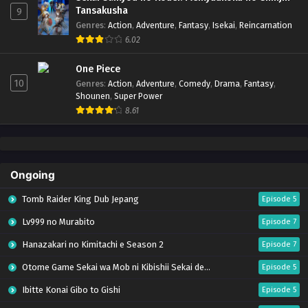
Tansakusha
9
Genres
:
Action
,
Adventure
,
Fantasy
,
Isekai
,
Reincarnation
6.02
One Piece
10
Genres
:
Action
,
Adventure
,
Comedy
,
Drama
,
Fantasy
,
Shounen
,
Super Power
8.61
Ongoing
Tomb Raider King Dub Jepang
Episode 5
Lv999 no Murabito
Episode 7
Hanazakari no Kimitachi e Season 2
Episode 7
Otome Game Sekai wa Mob ni Kibishii Sekai desu 2
Episode 5
Ibitte Konai Gibo to Gishi
Episode 5