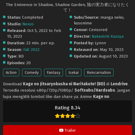
The Eminence in Shadow, Shadow Garden, 陰の実力者になりたく
て！
Status:
Completed
Subs/Source:
manga neko,
kusonime
Studio:
Nexus
Censor:
Censored
Released:
Oct 5, 2022 to Feb
15, 2023
Director:
Nakanishi Kazuya
Duration:
23 min. per ep.
Posted by:
Lynnn
Season:
Fall 2022
Released on:
May 10, 2023
Type:
BD
Updated on:
August 10, 2023
Episodes:
20
Action
Comedy
Fantasy
Isekai
Reincarnation
Download
Kage no Jitsuryokusha ni Naritakute! (BD)
di
Lendrive
.
Tersedia resolusi 480p/720p/1080p/
Softsubs/Hardsubs
. jangan
lupa mengklik tombol like dan share ya. Anime
Kage no
Jitsuryokusha ni Naritakute! (BD)
selalu update di
Lendrive
.
Rating 8.34
Jangan lupa download update anime lainnya.
Trailer