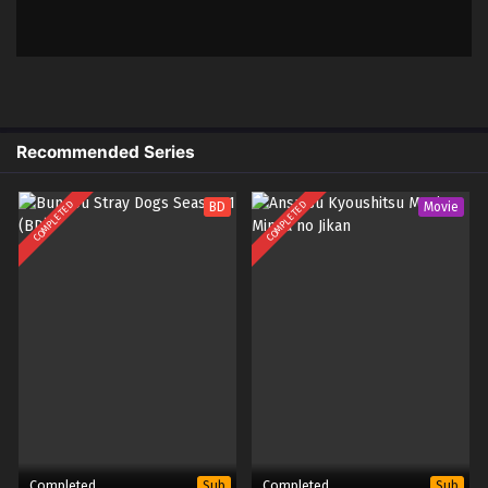
Recommended Series
COMPLETED
COMPLETED
BD
Movie
Completed
Completed
Sub
Sub