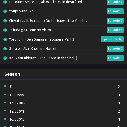
Heroine? Seijo? Iie, All Works Maid desu (Hokori)!
Episode 7
Youjo Senki S2
Episode 5
Clevatess II: Majuu no Ou to Itsuwari no Yuusha Denshou
Episode 5
Tefuda ga Oome no Victoria
Episode 5
Yoroi Shin Den Samurai Troopers Part 2
Episode 5 (17)
Sora wa Akai Kawa no Hotori
Episode 5
Koukaku Kidoutai (The Ghost in the Shell)
Episode 5
Mujikaku Seijo wa Kyou mo Muishiki ni Chikara wo Tare Nagasu
Episode 6
Season
Tai-Ari deshita. Ojousama wa Kakutou Game nante Shinai
Episode 5
World Is Dancing
Episode 6
?
2
Fall 1999
1
Bai Ri Cheng Wang
Episode 13
Fall 2006
1
Kabushikigaisha Magi-Lumière S2
Episode 5
Fall 2011
2
Toumei na Yoru ni Kakeru Kimi to, Me ni Mienai Koi wo Shita.
Episode 5
Fall 2012
1
Tenkou-saki no Seiso Karen na Bishoujo ga, Mukashi Danshi to Omotte Issho ni Asonda Osananajimi Datta Ken
Episode 5