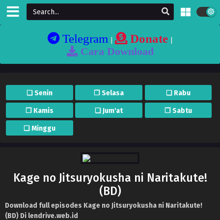
Telegram
Donate
|
|
Cara Download
❏ Senin
❐ Selasa
❏ Rabu
❐ Kamis
❏ Jum'at
❐ Sabtu
❏ Minggu
Kage no Jitsuryokusha ni Naritakute!
(BD)
Download full episodes Kage no Jitsuryokusha ni Naritakute!
(BD) Di lendrive.web.id