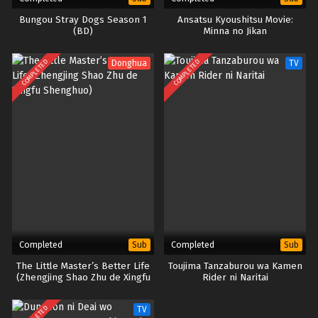
Bungou Stray Dogs Season 1
Ansatsu Kyoushitsu Movie:
(BD)
Minna no Jikan
COMPLETED
COMPLETED
Donghua
TV
Completed
Completed
Sub
Sub
The Little Master’s Better Life
Toujima Tanzaburou wa Kamen
(Zhengjing Shao Zhu de Xingfu
Rider ni Naritai
Shenghuo)
TV