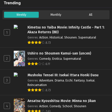
Trending
Weekly
Monthly
All
Kimetsu no Yaiba Movie: Infinity Castle - Part 1:
Akaza Returns (BD)
1
Genres
:
Action
,
Historical
,
Shounen
,
Supernatural
8.73
Ushiro no Shoumen Kamui-san (uncen)
2
Genres
:
Comedy
,
Erotica
,
Supernatural
6.11
Mushoku Tensei III: Isekai Ittara Honki Dasu
3
Genres
:
Adventure
,
Drama
,
Ecchi
,
Fantasy
,
Isekai
,
Reincarnation
8.73
Ansatsu Kyoushitsu Movie: Minna no Jikan
4
Genres
:
Action
,
Comedy
,
School
,
Shounen
7.63