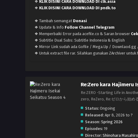
❖
KLIK DISINI CARA DOWNLOAD DI clk.asia
❖
KLIK DISINI CARA DOWNLOAD DI pndk.to
❖ Tambah semangat
Donasi
❖ Update & Info
Follow Channel Telegram
❖ Memperbaiki Error pada acefile.co & Saran browser
Cek
❖ Subtitle Dual Subs: Subtitle Indonesia & English
❖ Mirror Link sudah ada Gofile / Mega.Up / Downlaod.gg /
❖ Untuk extract file rar. Silahkan gunakan ZArchiver untu
Re:Zero kara Hajimeru I
Re:ZERO -Starting Life in Anothe
zero, ReZero, Re:ゼロから始め
Status:
Ongoing
Released:
Apr 8, 2026 to ?
Season:
Spring 2026
Episodes:
19
Director:
Shinohara Masahir