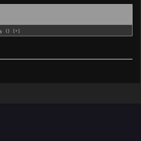
{}
[+]