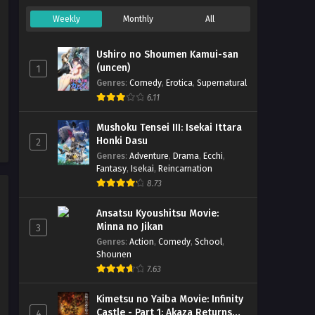
Weekly
Monthly
All
Ushiro no Shoumen Kamui-san
(uncen)
1
Genres
:
Comedy
,
Erotica
,
Supernatural
6.11
Mushoku Tensei III: Isekai Ittara
Honki Dasu
2
Genres
:
Adventure
,
Drama
,
Ecchi
,
Fantasy
,
Isekai
,
Reincarnation
8.73
Ansatsu Kyoushitsu Movie:
Minna no Jikan
3
Genres
:
Action
,
Comedy
,
School
,
Shounen
7.63
Kimetsu no Yaiba Movie: Infinity
Castle - Part 1: Akaza Returns
4