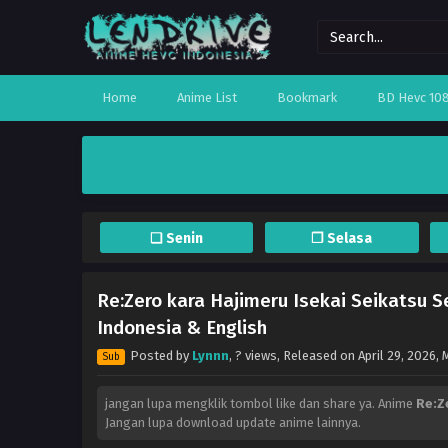
Home
Anime List
Bookmark
BD Hevc 10
❏ Senin
❐ Selasa
Re:Zero kara Hajimeru Isekai Seikatsu S
Indonesia & English
Posted by
Lynnn
,
? views
, Released on
April 29, 2026
,
Sub
jangan lupa mengklik tombol like dan share ya. Anime
Re:Z
Jangan lupa download update anime lainnya.