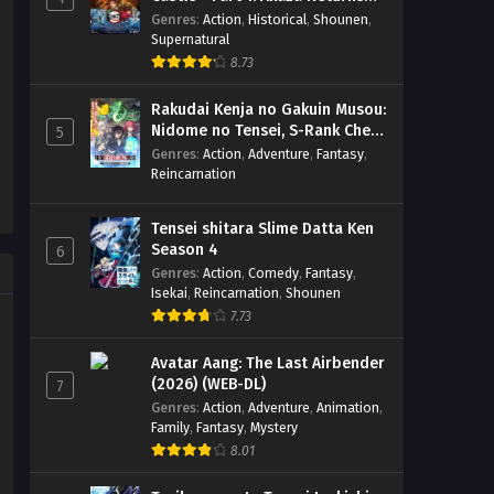
(BD)
Genres
:
Action
,
Historical
,
Shounen
,
Supernatural
8.73
Rakudai Kenja no Gakuin Musou:
Nidome no Tensei, S-Rank Cheat
5
Majutsushi Boukenroku
Genres
:
Action
,
Adventure
,
Fantasy
,
Reincarnation
Tensei shitara Slime Datta Ken
Season 4
6
Genres
:
Action
,
Comedy
,
Fantasy
,
Isekai
,
Reincarnation
,
Shounen
7.73
Avatar Aang: The Last Airbender
(2026) (WEB-DL)
7
Genres
:
Action
,
Adventure
,
Animation
,
Family
,
Fantasy
,
Mystery
8.01