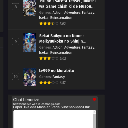
Tsuihou sareta Tensei Juukishi
wa Game Chishiki de Musou
8
suru
Genres
:
Action
,
Adventure
,
Fantasy
,
Isekai
,
Reincarnation
7.02
Sekai Saikyou no Kouei:
Meikyuukoku no Shinjin
9
Tansakusha
Genres
:
Action
,
Adventure
,
Fantasy
,
Isekai
,
Reincarnation
6.02
Lv999 no Murabito
10
Genres
:
Fantasy
6.57