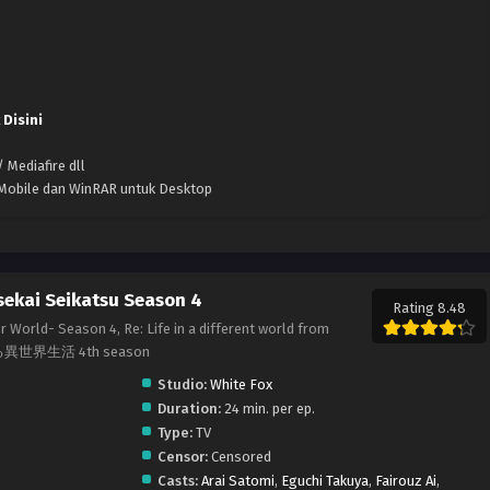
 Disini
 Mediafire dll
k Mobile dan WinRAR untuk Desktop
sekai Seikatsu Season 4
Rating 8.48
r World- Season 4, Re: Life in a different world from
る異世界生活 4th season
Studio:
White Fox
Duration:
24 min. per ep.
Type:
TV
Censor:
Censored
o
Casts:
Arai Satomi
,
Eguchi Takuya
,
Fairouz Ai
,