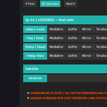
Prev
All Episodes
Next
Ep 04 | x265/HEVC – Dual subs
Mediafire
Gofile
Mirror
Terabo
480p | 44mb
Mediafire
Gofile
Mirror
Terabo
720p | 61mb
Mediafire
Gofile
Mirror
Terabo
1080p | 98mb
Mediafire
Gofile
Mirror
Terabo
1080p 10bit
Subtitle
00:00:00
❖
GUNAKAN MX PLAYER / VLC UNTUK MENAMPILKAN S
❖
JANGAN GUNAKAN VPN SAAT MEMBUKA LINK ACEFILE