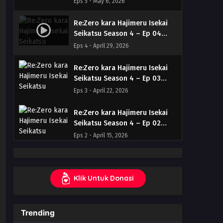
Eps 5 - May 6, 2026
Indonesia & English
Re:Zero kara Hajimeru Isekai
Seikatsu Season 4 – Ep 04
(Dual subs) x265/HEVC Subtitle
Eps 4 - April 29, 2026
Indonesia & English
Re:Zero kara Hajimeru Isekai
Seikatsu Season 4 – Ep 03
(Dual subs) x265/HEVC Subtitle
Eps 3 - April 22, 2026
Indonesia & English
Re:Zero kara Hajimeru Isekai
Seikatsu Season 4 – Ep 02
(Dual subs) x265/HEVC Subtitle
Eps 2 - April 15, 2026
Indonesia & English
Re:Zero kara Hajimeru Isekai
Seikatsu Season 4 – Ep 01
Klik Untuk Donasi
(Dual subs) x265/HEVC Subtitle
Eps 1 - April 8, 2026
Indonesia & English
Trending