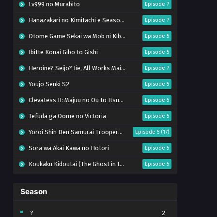
Lv999 no Murabito
Episode 7
Hanazakari no Kimitachi e Season 2
Episode 7
Otome Game Sekai wa Mob ni Kibishii Sekai desu 2
Episode 5
Ibitte Konai Gibo to Gishi
Episode 5
Heroine? Seijo? Iie, All Works Maid desu (Hokori)!
Episode 7
Youjo Senki S2
Episode 5
Clevatess II: Majuu no Ou to Itsuwari no Yuusha Denshou
Episode 5
Tefuda ga Oome no Victoria
Episode 5
Yoroi Shin Den Samurai Troopers Part 2
Episode 5 (17)
Sora wa Akai Kawa no Hotori
Episode 5
Koukaku Kidoutai (The Ghost in the Shell)
Episode 5
Mujikaku Seijo wa Kyou mo Muishiki ni Chikara wo Tare Nagasu
Episode 6
Season
Tai-Ari deshita. Ojousama wa Kakutou Game nante Shinai
Episode 5
World Is Dancing
Episode 6
?
2