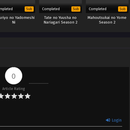
mpleted
Completed
Completed
Sub
Sub
Sub
uriyo no Yadomeshi
Tate no Yuusha no
Mahoutsukai no Yome
Ni
Nariagari Season 2
Season 2
(BD)
0
Article Rating
Login