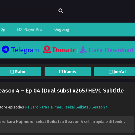
80p
MX Player Pro
Ongoing
Telegram
Donate
Cara Download
|
|
❏ Rabu
❐ Kamis
❏ Jum'at
eason 4 – Ep 04 (Dual subs) x265/HEVC Subtitle
 More episodes
Re:Zero kara Hajimeru Isekai Seikatsu Season 4
ero kara Hajimeru Isekai Seikatsu Season 4
selalu update di Lendrive.