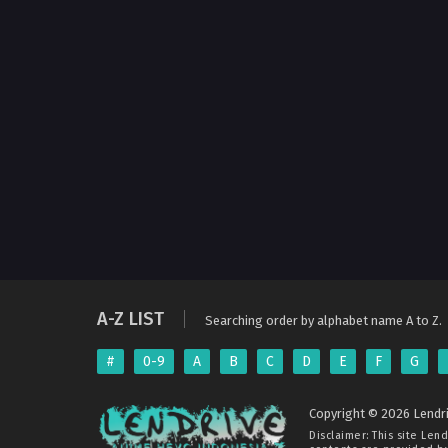
A-Z LIST
Searching order by alphabet name A to Z.
#
0-9
A
B
C
D
E
F
G
Copyright © 2026 Lendri
Disclaimer: This site
Lend