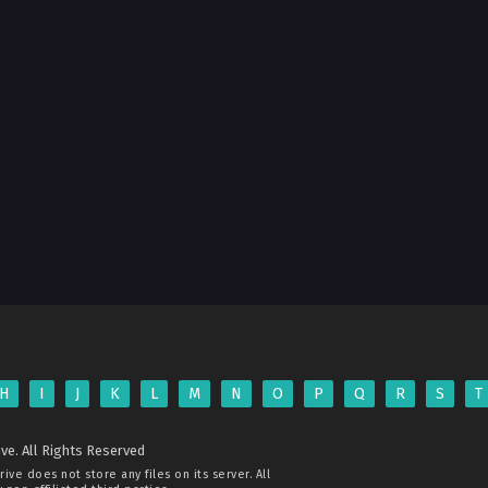
H
I
J
K
L
M
N
O
P
Q
R
S
T
ve. All Rights Reserved
rive
does not store any files on its server. All