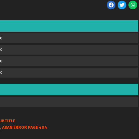
x
x
x
x
UBTITLE
, AKAN ERROR PAGE 404