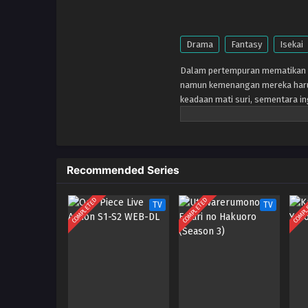
Drama
Fantasy
Isekai
Dalam pertempuran mematikan d
namun kemenangan mereka harus
keadaan mati suri, sementara in
menyelamatkan mereka, Subaru 
dikatakan memiliki segala bent
bagi orang bijak, menara terjau
Auguria Dunes—tempat yang san
Recommended Series
menaklukkannya. Kemarahan alam,
depan. Bersama teman-temanny
mendapatkan kembali apa yang t
COMPLETED
COMPLETED
COMPL
TV
TV