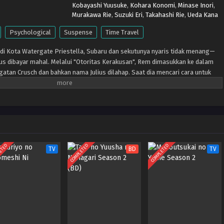
Kobayashi Yuusuke
,
Kohara Konomi
,
Minase Inori
,
Murakawa Rie
,
Suzuki Eri
,
Takahashi Rie
,
Ueda Kana
Psychological
Suspense
Time Travel
i Kota Watergate Priestella, Subaru dan sekutunya nyaris tidak menang—
 dibayar mahal. Melalui "Otoritas Kerakusan", Rem dimasukkan ke dalam
gatan Crusch dan bahkan nama Julius dilahap. Saat dia mencari cara untuk
mengetahui tentang "orang bijak" Shaula—makhluk serba bisa yang
uk pengetahuan. Tujuan berikutnya adalah Menara Pengawal Pleiades, rumah
h yang berdiri di gurun luas yang belum dipetakan yang dikenal sebagai
gat berbahaya sehingga bahkan "Pedang Suci" terkuat, Reinhard, gagal
 binatang ajaib tak dikenal, dan bahaya tak terbayangkan terbentang di
a, Subaru memulai perjalanan yang mempertaruhkan nyawanya untuk
elah hilang.
ETED
COMPLETED
COMPLETED
TV
BD
TV