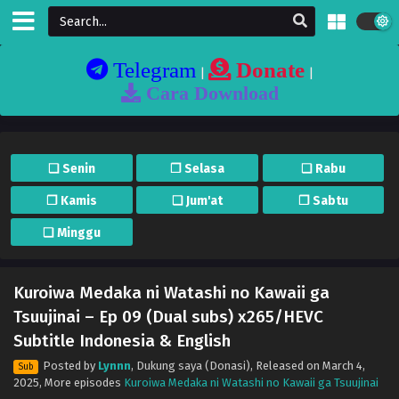
Telegram
Donate
|
|
Cara Download
❏ Senin
❐ Selasa
❏ Rabu
❐ Kamis
❏ Jum'at
❐ Sabtu
❏ Minggu
Kuroiwa Medaka ni Watashi no Kawaii ga
Tsuujinai – Ep 09 (Dual subs) x265/HEVC
Subtitle Indonesia & English
Posted by
Lynnn
,
Dukung saya (Donasi)
, Released on
March 4,
Sub
2025
, More episodes
Kuroiwa Medaka ni Watashi no Kawaii ga Tsuujinai