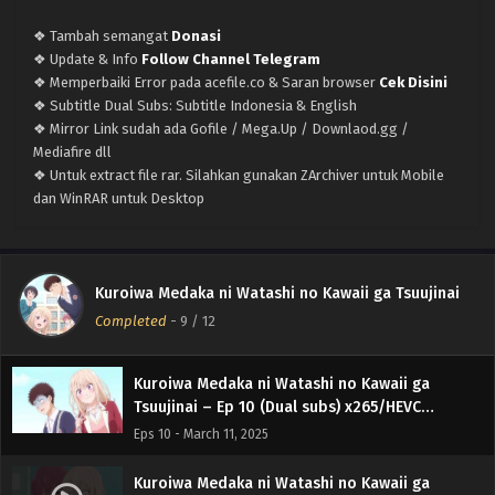
❖ Tambah semangat
Donasi
❖ Update & Info
Follow Channel Telegram
❖ Memperbaiki Error pada acefile.co & Saran browser
Cek Disini
Kuroiwa Medaka ni Watashi no Kawaii ga
❖ Subtitle Dual Subs: Subtitle Indonesia & English
Tsuujinai – (Batch 01-12) (Dual subs) x265/HEVC
❖ Mirror Link sudah ada Gofile / Mega.Up / Downlaod.gg /
Subtitle Indonesia & English
Eps Batch - March 25, 2025
Mediafire dll
❖ Untuk extract file rar. Silahkan gunakan ZArchiver untuk Mobile
Kuroiwa Medaka ni Watashi no Kawaii ga
dan WinRAR untuk Desktop
Tsuujinai – Ep 12 END (Dual subs) x265/HEVC
Subtitle Indonesia & English
Eps 12 END - March 25, 2025
Kuroiwa Medaka ni Watashi no Kawaii ga
Kuroiwa Medaka ni Watashi no Kawaii ga Tsuujinai
Tsuujinai – Ep 11 (Dual subs) x265/HEVC Subtitle
Completed
-
9
/ 12
Indonesia & English
Eps 11 - March 18, 2025
Kuroiwa Medaka ni Watashi no Kawaii ga
Tsuujinai – Ep 10 (Dual subs) x265/HEVC
Subtitle Indonesia & English
Eps 10 - March 11, 2025
Kuroiwa Medaka ni Watashi no Kawaii ga