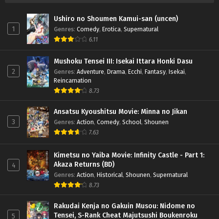
Ushiro no Shoumen Kamui-san (uncen)
1
Genres
:
Comedy
,
Erotica
,
Supernatural
6.11
Mushoku Tensei III: Isekai Ittara Honki Dasu
2
Genres
:
Adventure
,
Drama
,
Ecchi
,
Fantasy
,
Isekai
,
Reincarnation
8.73
Ansatsu Kyoushitsu Movie: Minna no Jikan
3
Genres
:
Action
,
Comedy
,
School
,
Shounen
7.63
Kimetsu no Yaiba Movie: Infinity Castle - Part 1:
Akaza Returns (BD)
4
Genres
:
Action
,
Historical
,
Shounen
,
Supernatural
8.73
Rakudai Kenja no Gakuin Musou: Nidome no
Tensei, S-Rank Cheat Majutsushi Boukenroku
5