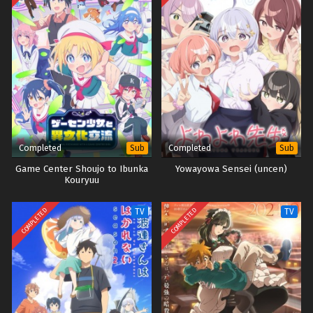
anak laki-laki lain berbusa, tapi Kuroiwa tetap tidak terpengaruh oleh
usahanya. Mona tidak tahu bahwa satu-satunya alasan Kuroiwa tidak
menyerah pada pesonanya adalah karena dia sedang berlatih menjadi
biksu dan dengan demikian berusaha sekuat tenaga untuk tidak
terkekang oleh kesenangan duniawi. Saat Mona berusaha sekuat tenaga
untuk memikat Kuroiwa, dia gagal menyadari bahwa kesatriaan Kuroiwa
yang tidak disengaja mungkin malah membuatnya jatuh cinta padanya.
Completed
Completed
Sub
Sub
Game Center Shoujo to Ibunka
Yowayowa Sensei (uncen)
Kouryuu
COMPLETED
COMPLETED
TV
TV