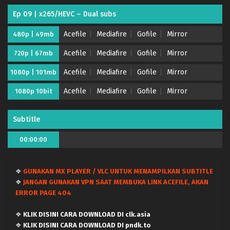
Ep 09 | x265/HEVC – Dual subs
Acefile
Mediafire
Gofile
Mirror
480p | 49mb
Acefile
Mediafire
Gofile
Mirror
720p | 67mb
Acefile
Mediafire
Gofile
Mirror
1080p | 101mb
Acefile
Mediafire
Gofile
Mirror
1080p 10bit
Subtitle
00:00:00
❖
GUNAKAN MX PLAYER / VLC UNTUK MENAMPILKAN SUBTITLE
❖
JANGAN GUNAKAN VPN SAAT MEMBUKA LINK ACEFILE, AKAN
ERROR PAGE 404
❖
KLIK DISINI CARA DOWNLOAD DI clk.asia
❖
KLIK DISINI CARA DOWNLOAD DI pndk.to