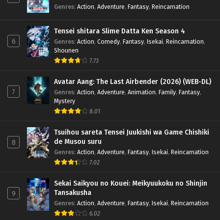
Genres
:
Action
,
Adventure
,
Fantasy
,
Reincarnation
Tensei shitara Slime Datta Ken Season 4
6
Genres
:
Action
,
Comedy
,
Fantasy
,
Isekai
,
Reincarnation
,
Shounen
7.73
Avatar Aang: The Last Airbender (2026) (WEB-DL)
7
Genres
:
Action
,
Adventure
,
Animation
,
Family
,
Fantasy
,
Mystery
8.01
Tsuihou sareta Tensei Juukishi wa Game Chishiki
de Musou suru
8
Genres
:
Action
,
Adventure
,
Fantasy
,
Isekai
,
Reincarnation
7.02
Sekai Saikyou no Kouei: Meikyuukoku no Shinjin
Tansakusha
9
Genres
:
Action
,
Adventure
,
Fantasy
,
Isekai
,
Reincarnation
6.02