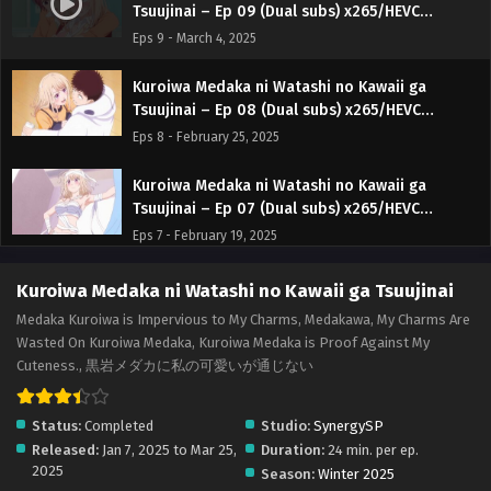
Tsuujinai – Ep 09 (Dual subs) x265/HEVC
Subtitle Indonesia & English
Eps 9 - March 4, 2025
Kuroiwa Medaka ni Watashi no Kawaii ga
Tsuujinai – Ep 08 (Dual subs) x265/HEVC
Subtitle Indonesia & English
Eps 8 - February 25, 2025
Kuroiwa Medaka ni Watashi no Kawaii ga
Tsuujinai – Ep 07 (Dual subs) x265/HEVC
Subtitle Indonesia & English
Eps 7 - February 19, 2025
Kuroiwa Medaka ni Watashi no Kawaii ga
Kuroiwa Medaka ni Watashi no Kawaii ga Tsuujinai
Tsuujinai – Ep 06 (Dual subs) x265/HEVC
Medaka Kuroiwa is Impervious to My Charms, Medakawa, My Charms Are
Subtitle Indonesia & English
Eps 6 - February 11, 2025
Wasted On Kuroiwa Medaka, Kuroiwa Medaka is Proof Against My
Cuteness., 黒岩メダカに私の可愛いが通じない
Kuroiwa Medaka ni Watashi no Kawaii ga
Tsuujinai – Ep 05 (Dual subs) x265/HEVC
Status:
Completed
Studio:
SynergySP
Subtitle Indonesia & English
Eps 5 - February 4, 2025
Released:
Jan 7, 2025 to Mar 25,
Duration:
24 min. per ep.
2025
Season:
Winter 2025
Kuroiwa Medaka ni Watashi no Kawaii ga