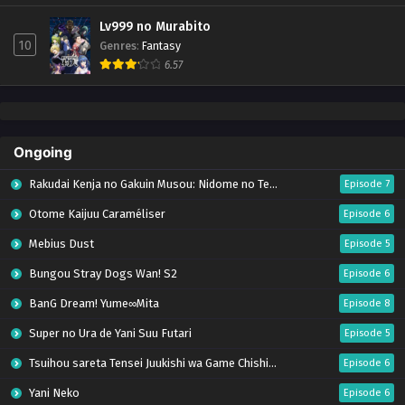
Lv999 no Murabito
10
Genres
:
Fantasy
6.57
Ongoing
Rakudai Kenja no Gakuin Musou: Nidome no Tensei, S-Rank Cheat Majutsushi Boukenroku
Episode 7
Otome Kaijuu Caraméliser
Episode 6
Mebius Dust
Episode 5
Bungou Stray Dogs Wan! S2
Episode 6
BanG Dream! Yume∞Mita
Episode 8
Super no Ura de Yani Suu Futari
Episode 5
Tsuihou sareta Tensei Juukishi wa Game Chishiki de Musou suru
Episode 6
Yani Neko
Episode 6